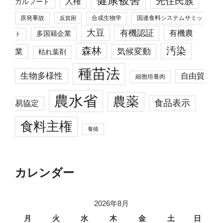
健康被害
先住民族
人権
カルフード
原発事故
合成生物学
国連食料システムサミッ
反貧困
大豆
有機認証
有機農
多国籍企業
ト
森林
汚染
業
気候変動
枯れ葉剤
種苗法
生物多様性
自由貿
細胞培養肉
農水省
農薬
食品表示
易協定
食料主権
養殖
カレンダー
2026年8月
月
火
水
木
金
土
日