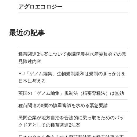
アグロエコロジー
の
主
権
最近の記事
を
守
る
種苗関連3法案について参議院農林水産委員会での意
闘
見陳述内容
い”
EU「ゲノム編集」生物規制緩和は規制のきっかけを
の
日本に与える
英国の「ゲノム編集」規制法（精密育種法）は無効
種苗関連2法案の慎重審議を求める緊急要請
民間企業が地方自治を合法的に乗っ取るためのバッ
クドアとしての種苗関連2法案