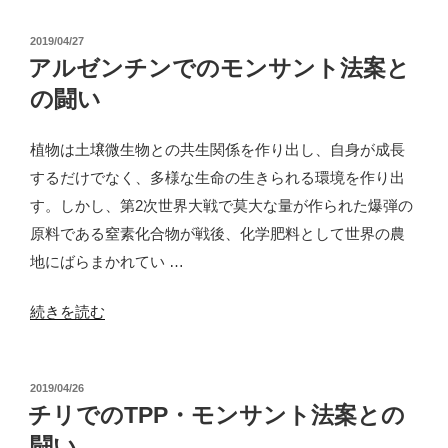
サ
ン
投
2019/04/27
ト
稿
アルゼンチンでのモンサント法案と
日:
法
の闘い
案」
世
植物は土壌微生物との共生関係を作り出し、自身が成長
界
するだけでなく、多様な生命の生きられる環境を作り出
で
す。しかし、第2次世界大戦で莫大な量が作られた爆弾の
進
原料である窒素化合物が戦後、化学肥料として世界の農
む
地にばらまかれてい …
危
“ア
続きを読む
険
ル
な
ゼ
動
投
2019/04/26
ン
き”
稿
チリでのTPP・モンサント法案との
チ
の
日:
闘い