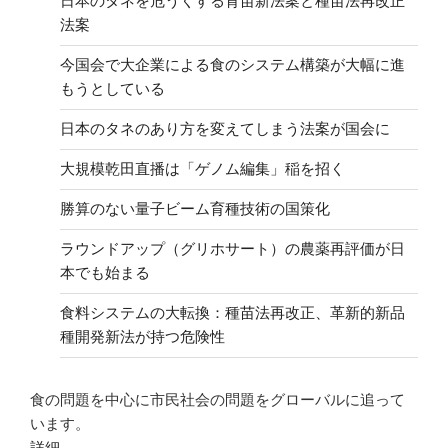
日本のタネを危うくする育苗新法案と種苗法再改正
法案
今国会で大企業による食のシステム構築が大幅に進
もうとしている
日本のタネのあり方を変えてしまう法案が国会に
大規模乾田直播は「ゲノム編集」稲を招く
勝算のない量子ビーム育種技術の国策化
ラウンドアップ（グリホサート）の農薬再評価が日
本でも始まる
食料システムの大転換：種苗法再改正、革新的新品
種開発新法が持つ危険性
食の問題を中心に市民社会の問題をグローバルに追って
います。
詳細