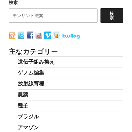
ペ
ジ
検索
ン
ー
検
ト
索
ジ
法
送
案
り
と
人
主なカテゴリー
び
遺伝子組み換え
と
ゲノム編集
の
種
放射線育種
子
農薬
の
種子
権
利、
ブラジル
食
アマゾン
料