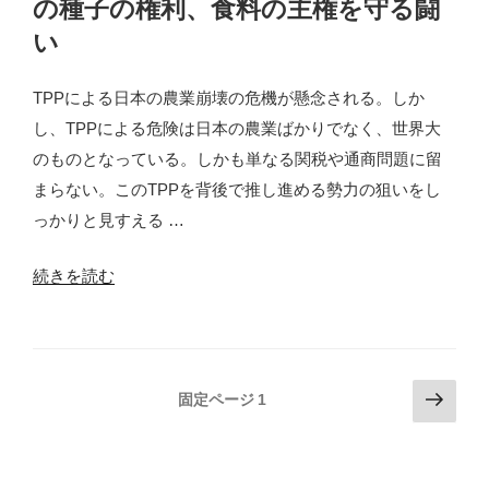
の種子の権利、食料の主権を守る闘
ン
い
ト
法
TPPによる日本の農業崩壊の危機が懸念される。しか
案」”
し、TPPによる危険は日本の農業ばかりでなく、世界大
の
のものとなっている。しかも単なる関税や通商問題に留
まらない。このTPPを背後で推し進める勢力の狙いをし
っかりと見すえる …
“世
続きを読む
界
化
す
投
次
る
固定ページ
1
の
稿
モ
ペ
ン
の
ー
サ