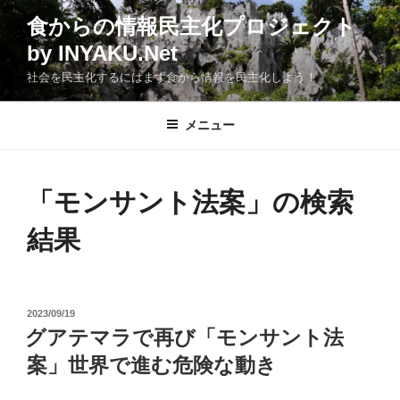
コ
食からの情報民主化プロジェクト
ン
by INYAKU.Net
テ
ン
社会を民主化するにはまず食から情報を民主化しよう！
ツ
へ
メニュー
ス
キ
ッ
「
モンサント法案
」の検索
プ
結果
投
2023/09/19
稿
グアテマラで再び「モンサント法
日:
案」世界で進む危険な動き