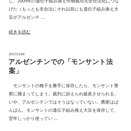
し、2005年の遺伝子組み換え作物栽培完全合法化につな
ト
げた（もっとも非合法にそれ以前にも遺伝子組み換え大
法
豆がアルゼンチ …
案
と
“ブ
続きを読む
の
ラ
闘
ジ
い”
投
2017/11/06
ル
稿
アルゼンチンでの「モンサント法
の
と
日:
案」
グ
ア
モンサントの種子を勝手に保存したら、モンサント警
テ
察に捕まってしまう。裁判に訴えられ破産させられる。
マ
いや、アルゼンチンではそうはなっていない。農家はば
ラ
んばん、モンサントの遺伝子組み換え大豆を保存して、
で
翌年しっかり使ってい …
「モ
ン