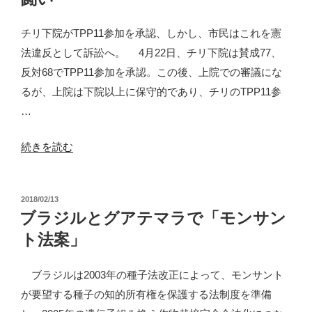
ン
で
チリ下院がTPP11参加を承認、しかし、市民はこれを憲
の
法違反として訴訟へ。 4月22日、チリ下院は賛成77、
モ
反対68でTPP11参加を承認。この後、上院での審議にな
ン
るが、上院は下院以上に保守的であり、チリのTPP11参
サ
…
ン
ト
“チ
続きを読む
法
リ
案
で
と
投
2018/02/13
の
稿
ブラジルとグアテマラで「モンサン
の
TPP・
日:
闘
ト法案」
モ
い”
ン
ブラジルは2003年の種子法改正によって、モンサント
の
サ
が要望する種子の知的所有権を保護する法制度を準備
ン