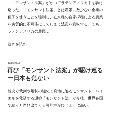
「モンサント法案」がかつてラテンアメリカ中を駆け
巡った。「モンサント法案」とは農家に数少ない企業の
種子を使うことを強制し、在来種の自家採種による農業
を実質的に不可能にしてしまう法案を意味する。でも、
ラテンアメリカの農民 …
“グ
続きを読む
ア
テ
投
2019/09/04
マ
稿
再び「モンサント法案」が駆け巡る
ラ
日:
ー日本も危ない
で
再
相次ぐ裁判や規制の強化で窮地に陥るモンサント・バイ
び
エルを救済する通称「モンサント法」が今後、世界各国
「モ
で続々と再び出てくる可能性がひじょうに高い。
ン