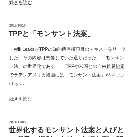
“ア
続きを読む
サ
ル
ン
ゼ
ト
投
2015/10/10
ン
稿
TPPと「モンサント法案」
法
チ
日:
案」”
ン
WikiLeaksがTPPの知的所有権項目のテキストをリーク
の
で
した。その内容は想像していた通りだった。「モンサン
の
ト法」の世界化である。 TPPや米国との自由貿易協定
「モ
でラテンアメリカ諸国には「モンサント法案」が押しつ
ン
けら …
サ
ン
“TPP
続きを読む
ト
と
法
「モ
案」”
投
2014/11/05
ン
稿
世界化するモンサント法案と人びと
の
サ
日: