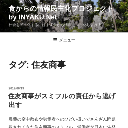
コ
食からの情報民主化プロジェクト
ン
by INYAKU.Net
テ
ン
社会を民主化するにはまず食から情報を民主化しよう！
ツ
へ
メニュー
ス
キ
ッ
タグ:
住友商事
プ
投
2019/06/19
稿
住友商事がスミフルの責任から逃げ
日:
出す
農薬の空中散布や労働者へのひどい扱いでさんざん問題
視されてきた住友商事のスミフル、労働者が日本に告発