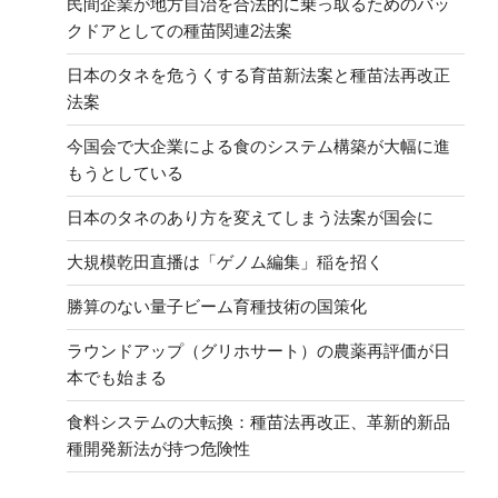
民間企業が地方自治を合法的に乗っ取るためのバッ
クドアとしての種苗関連2法案
日本のタネを危うくする育苗新法案と種苗法再改正
法案
今国会で大企業による食のシステム構築が大幅に進
もうとしている
日本のタネのあり方を変えてしまう法案が国会に
大規模乾田直播は「ゲノム編集」稲を招く
勝算のない量子ビーム育種技術の国策化
ラウンドアップ（グリホサート）の農薬再評価が日
本でも始まる
食料システムの大転換：種苗法再改正、革新的新品
種開発新法が持つ危険性