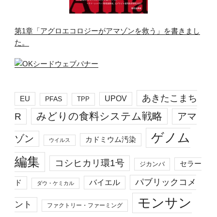
第1章「アグロエコロジーがアマゾンを救う」を書きまし
た。
あきたこまち
EU
UPOV
PFAS
TPP
みどりの食料システム戦略
R
アマ
ゲノム
ゾン
カドミウム汚染
ウイルス
編集
コシヒカリ環1号
セラー
ジカンバ
パブリックコメ
バイエル
ド
ダウ・ケミカル
モンサン
ント
ファクトリー・ファーミング