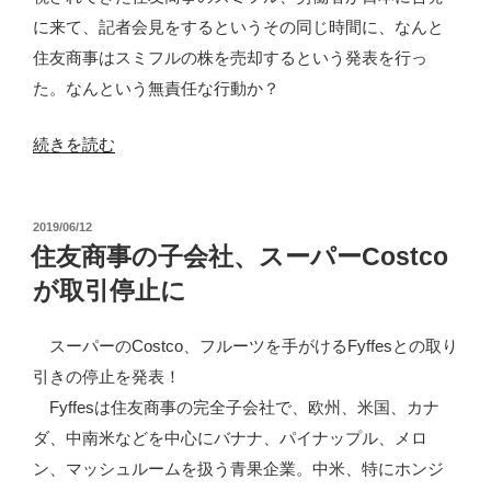
に来て、記者会見をするというその同じ時間に、なんと
住友商事はスミフルの株を売却するという発表を行っ
た。なんという無責任な行動か？
“住
続きを読む
友
商
投
2019/06/12
事
稿
住友商事の子会社、スーパーCostco
が
日:
が取引停止に
ス
ミ
スーパーのCostco、フルーツを手がけるFyffesとの取り
フ
引きの停止を発表！
ル
Fyffesは住友商事の完全子会社で、欧州、米国、カナ
の
ダ、中南米などを中心にバナナ、パイナップル、メロ
責
ン、マッシュルームを扱う青果企業。中米、特にホンジ
任