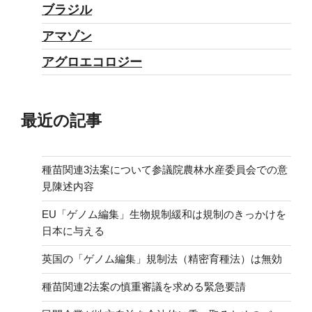
ブラジル
アマゾン
アグロエコロジー
最近の記事
種苗関連3法案について参議院農林水産委員会での意
見陳述内容
EU「ゲノム編集」生物規制緩和は規制のきっかけを
日本に与える
英国の「ゲノム編集」規制法（精密育種法）は無効
種苗関連2法案の慎重審議を求める緊急要請