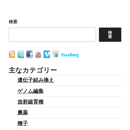
Costco
友
が
商
取
事
検索
引
の
検
停
子
索
止
会
に”
社
の
が
人
主なカテゴリー
権
遺伝子組み換え
侵
ゲノム編集
害”
の
放射線育種
農薬
種子