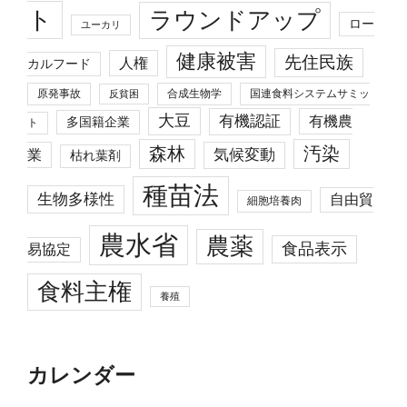
ト
ラウンドアップ
ロー
ユーカリ
健康被害
先住民族
人権
カルフード
原発事故
合成生物学
国連食料システムサミッ
反貧困
大豆
有機認証
有機農
多国籍企業
ト
森林
汚染
業
気候変動
枯れ葉剤
種苗法
生物多様性
自由貿
細胞培養肉
農水省
農薬
食品表示
易協定
食料主権
養殖
カレンダー