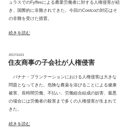
ュラスでのFyffesによる農業労働者に対する人権侵害が続
か
き、国際的に非難されてきた。今回のCostcoの対応はそ
ら
の非難を受けた措置。
逃
げ
“住
続きを読む
出
友
す”
商
の
投
2017/12/21
事
稿
住友商事の子会社が人権侵害
の
日:
子
バナナ・プランテーションにおける人権侵害は大きな
会
問題となってきた。危険な農薬を浴びることによる健康
社、
被害、長時間労働、不払い、労働組合結成の妨害、最悪
ス
の場合には労働者の殺害まで多くの人権侵害が生まれて
ー
きた。
パ
ー
“住
続きを読む