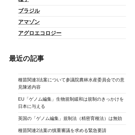
ブラジル
アマゾン
アグロエコロジー
最近の記事
種苗関連3法案について参議院農林水産委員会での意
見陳述内容
EU「ゲノム編集」生物規制緩和は規制のきっかけを
日本に与える
英国の「ゲノム編集」規制法（精密育種法）は無効
種苗関連2法案の慎重審議を求める緊急要請