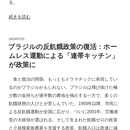
る。
危
機
“岸
続きを読む
に？”
田
の
首
投
2023/07/15
相
稿
ブラジルの反飢餓政策の復活：ホー
の
日:
ムレス運動による「連帯キッチン」
ブ
が政策に
ラ
ジ
食と政治の関係、もっともドラマチックに表現してい
ル
るのがブラジルかもしれない。ブラジルは飛び抜けた極
訪
少数の金持ちが過半数の農地を独占する一方で、多くの
問：
飢餓状態の人びとが苦しんでいた。1993年以降、市民に
何
よる反飢餓運動が全国に広がり、ついに2001年、労働者
し
党の大統領が選ばれる。そして生まれた飢餓ゼロの政策
に
と小規模家族農家を支援する政策。飢餓人口は急速に減