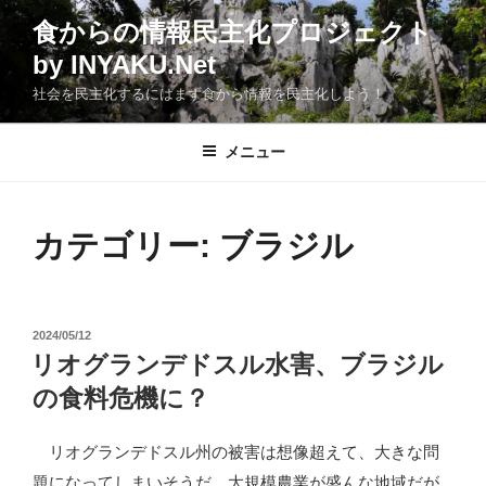
コ
食からの情報民主化プロジェクト
ン
by INYAKU.Net
テ
ン
社会を民主化するにはまず食から情報を民主化しよう！
ツ
へ
メニュー
ス
キ
ッ
カテゴリー:
ブラジル
プ
投
2024/05/12
稿
リオグランデドスル水害、ブラジル
日:
の食料危機に？
リオグランデドスル州の被害は想像超えて、大きな問
題になってしまいそうだ。大規模農業が盛んな地域だが