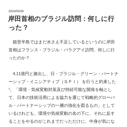
グ
投
2024/05/06
ラ
稿
岸田首相のブラジル訪問：何しに行
ン
日:
った？
デ
ド
能登半島ではまだ水さえ不足しているというのに岸田
ス
首相はフランス・ブラジル・パラグアイ訪問。何しに行
ル
ったのか？
水
害、
4.11億円と拠出し、日・ブラジル・グリーン・パートナ
ブ
ーシップ・イニシアティブ（ＧＰＩ） を行うと約束した
ラ
¹。「環境・気候変動対策及び持続可能な開発を軸とし
ジ
て、日本の技術活用による協力を通じて戦略的グローバ
ル
ル・パートナーシップの一層の強化を図るもの」として
の
いるけれども、環境や気候変動の名の下に、それに反す
食
ることをやるのがこれまでだっただけに、中身が気にな
料