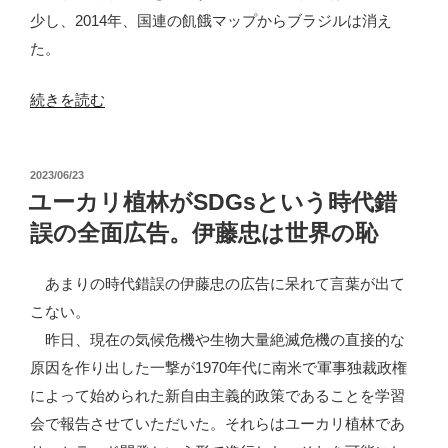
行
少し、2014年、国連の飢餓マップからブラジルは消え
っ
た。
た？”
の
“ブ
続きを読む
ラ
ジ
投
2023/06/23
ル
稿
ユーカリ植林がSDGsという時代錯
の
日:
誤の全面広告。伊藤忠は世界の恥
反
飢
あまりの時代錯誤の伊藤忠の広告に呆れて言葉が出て
餓
こない。
政
昨日、現在の気候危機や生物大量絶滅危機の直接的な
策
原因を作り出した一撃が1970年代に南米で軍事独裁政権
の
によって始められた新自由主義的政策であることを学習
復
会で報告させていただいた。それらはユーカリ植林であ
活：