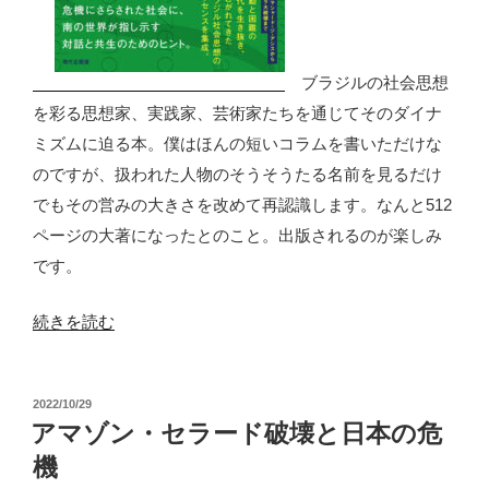
ブラジルの社会思想
を彩る思想家、実践家、芸術家たちを通じてそのダイナ
ミズムに迫る本。僕はほんの短いコラムを書いただけな
のですが、扱われた人物のそうそうたる名前を見るだけ
でもその営みの大きさを改めて再認識します。なんと512
ページの大著になったとのこと。出版されるのが楽しみ
です。
“近
続きを読む
刊
の
投
2022/10/29
お
稿
アマゾン・セラード破壊と日本の危
知
日:
機
ら