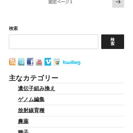
投
次
マ
固定ページ
1
の
稿
ゾ
ペ
ン
の
ー
破
ペ
ジ
検索
壊
ー
検
の
索
ジ
関
送
連
り
を
問
主なカテゴリー
う”
遺伝子組み換え
の
ゲノム編集
放射線育種
農薬
種子