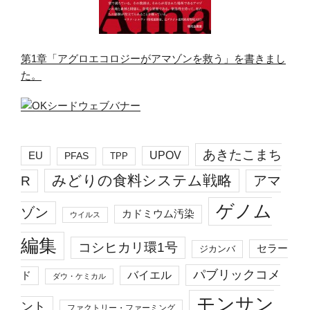
第1章「アグロエコロジーがアマゾンを救う」を書きまし
た。
あきたこまち
EU
UPOV
PFAS
TPP
みどりの食料システム戦略
R
アマ
ゲノム
ゾン
カドミウム汚染
ウイルス
編集
コシヒカリ環1号
セラー
ジカンバ
パブリックコメ
バイエル
ド
ダウ・ケミカル
モンサン
ント
ファクトリー・ファーミング