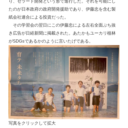
り、セラード開発という形で進行した。それを可能にし
ホ
たのが日本政府の政府開発援助であり、伊藤忠を含む製
ー
紙会社連合による投資だった。
ム
その学習会の翌日にこの伊藤忠による左右全面ぶち抜
レ
き広告が日経新聞に掲載された。あたかもユーカリ植林
ス
がSDGsであるかのように言いたげである。
運
動
に
よ
る
「連
帯
キ
ッ
チ
写真をクリックして拡大
ン」