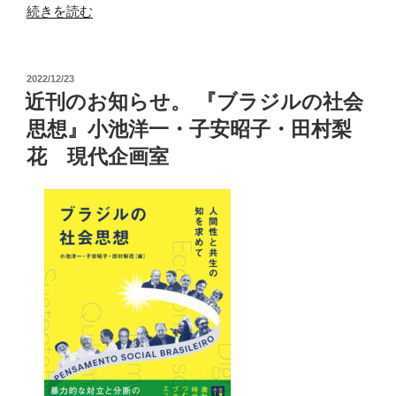
の
“遺
続きを読む
全
伝
面
子
広
投
2022/12/23
組
稿
近刊のお知らせ。 『ブラジルの社会
告。
み
日:
思想』小池洋一・子安昭子・田村梨
伊
換
藤
花 現代企画室
え
忠
植
は
林
世
を
界
止
の
め
恥”
よ！”
の
の