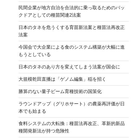
民間企業が地方自治を合法的に乗っ取るためのバッ
クドアとしての種苗関連2法案
日本のタネを危うくする育苗新法案と種苗法再改正
法案
今国会で大企業による食のシステム構築が大幅に進
もうとしている
日本のタネのあり方を変えてしまう法案が国会に
大規模乾田直播は「ゲノム編集」稲を招く
勝算のない量子ビーム育種技術の国策化
ラウンドアップ（グリホサート）の農薬再評価が日
本でも始まる
食料システムの大転換：種苗法再改正、革新的新品
種開発新法が持つ危険性