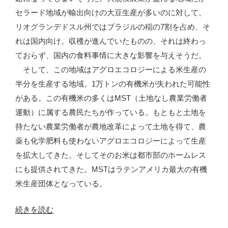
セラード地域が輸出向けの大豆生産が多いのに対して、
リオグランデドスル州ではブラジルの稲の7割を占め、そ
れは国内向け。収穫が進んでいたものの、それは終わっ
ておらず、国内の食料事情に大きな影響を与えそうだ。
そして、この地域はアグロエコロジーによる米生産の
半分を生産する地域。1万トンの有機米が失われた可能性
がある。この有機米の多くはMST（土地なし農業労働者
運動）に属する農民たちが作っている。もともと土地を
持たない農業労働者が農地改革によって土地を得て、農
薬も化学肥料も使わないアグロエコロジーによって生産
を拡大してきた。そしてそのお米は都市部のホームレス
にも提供されてきた。MSTはラテンアメリカ最大の有機
米生産団体となっている。
“リ
続きを読む
オ