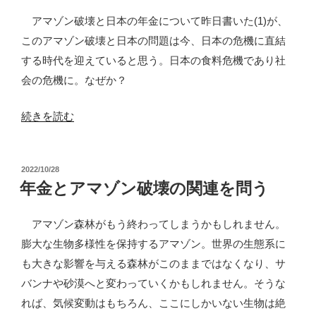
せ。
アマゾン破壊と日本の年金について昨日書いた(1)が、
『ブ
このアマゾン破壊と日本の問題は今、日本の危機に直結
ラ
する時代を迎えていると思う。日本の食料危機であり社
ジ
会の危機に。なぜか？
ル
の
“ア
続きを読む
社
マ
会
ゾ
思
投
2022/10/28
ン・
稿
年金とアマゾン破壊の関連を問う
想』
セ
日:
小
ラ
アマゾン森林がもう終わってしまうかもしれません。
池
ー
膨大な生物多様性を保持するアマゾン。世界の生態系に
洋
ド
も大きな影響を与える森林がこのままではなくなり、サ
一・
破
バンナや砂漠へと変わっていくかもしれません。そうな
子
壊
れば、気候変動はもちろん、ここにしかいない生物は絶
安
と