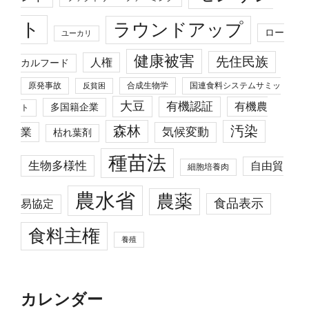
ト
ラウンドアップ
ロー
ユーカリ
健康被害
先住民族
人権
カルフード
原発事故
合成生物学
国連食料システムサミッ
反貧困
大豆
有機認証
有機農
多国籍企業
ト
森林
汚染
業
気候変動
枯れ葉剤
種苗法
生物多様性
自由貿
細胞培養肉
農水省
農薬
食品表示
易協定
食料主権
養殖
カレンダー