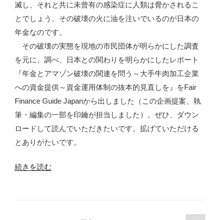
滅し、それと共に未曾有の感染症に人類は脅かされるこ
昭
日
とでしょう。その破壊の火に油を注いでいるのが日本の
子・
本
年金なのです。
田
の
その破壊の実態を現地の市民団体が明らかにした調査
村
危
を元に、調べ、日本との関わりを明らかにしたレポート
梨
機”
『年金とアマゾン破壊の関連を問う～大手牛肉加工企業
花
の
への資金提供～資金運用体制の抜本的見直しを』をFair
現
Finance Guide Japanから出しました（この企画提案、執
代
筆・編集の一部を印鑰が担当しました）。ぜひ、ダウン
企
ロードして読んでいただきたいです。拡げていただける
画
とありがたいです。
室”
の
“年
続きを読む
金
と
ア