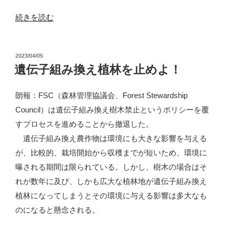
が
“ユ
続きを読む
政
ー
策
カ
に”
投
2023/04/05
リ
の
稿
遺伝子組み換え植林を止めよ！
植
日:
林
朗報：FSC（森林管理協議会、Forest Stewardship
が
Council）は遺伝子組み換え樹木禁止というポリシーを覆
SDGs
すプロセスを進めることから撤退した。
と
遺伝子組み換え農作物は環境にも大きな影響を与える
い
が、比較的、栽培開始から収穫までが短いため、環境に
う
曝される期間は限られている。しかし、樹木の場合はそ
時
れが数年に及び、しかも広大な植林地が遺伝子組み換え
代
植林になってしまうとその環境に与える影響は多大なも
錯
のになると懸念される。
誤