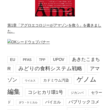
第1章「アグロエコロジーがアマゾンを救う」を書きまし
た。
あきたこまち
EU
UPOV
PFAS
TPP
みどりの食料システム戦略
R
アマ
ゲノム
ゾン
カドミウム汚染
ウイルス
編集
コシヒカリ環1号
セラー
ジカンバ
パブリックコメ
バイエル
ド
ダウ・ケミカル