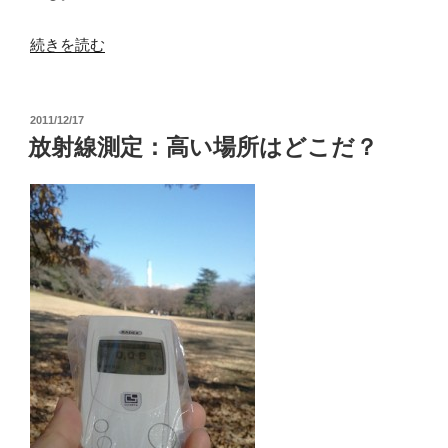
“遺
続きを読む
伝
子
投
2011/12/17
組
稿
放射線測定：高い場所はどこだ？
み
日:
換
え
作
物
の
危
険
性”
の