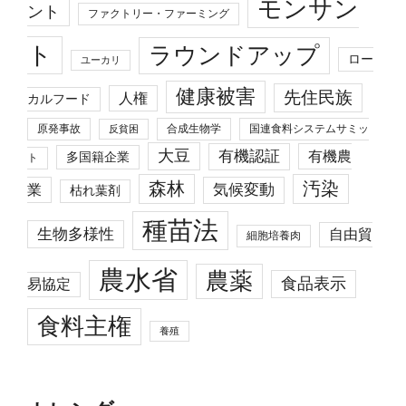
モンサン
ント
ファクトリー・ファーミング
ト
ラウンドアップ
ロー
ユーカリ
健康被害
先住民族
人権
カルフード
原発事故
合成生物学
国連食料システムサミッ
反貧困
大豆
有機認証
有機農
多国籍企業
ト
森林
汚染
業
気候変動
枯れ葉剤
種苗法
生物多様性
自由貿
細胞培養肉
農水省
農薬
食品表示
易協定
食料主権
養殖