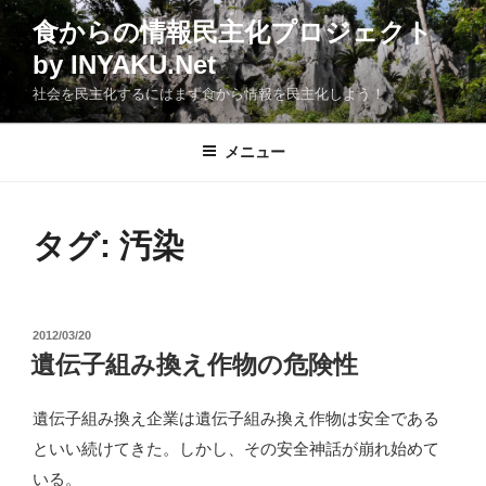
コ
食からの情報民主化プロジェクト
ン
by INYAKU.Net
テ
ン
社会を民主化するにはまず食から情報を民主化しよう！
ツ
へ
メニュー
ス
キ
ッ
タグ:
汚染
プ
投
2012/03/20
稿
遺伝子組み換え作物の危険性
日:
遺伝子組み換え企業は遺伝子組み換え作物は安全である
といい続けてきた。しかし、その安全神話が崩れ始めて
いる。