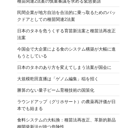
種苗関連2法案の慎重審議を求める緊急要請
民間企業が地方自治を合法的に乗っ取るためのバッ
クドアとしての種苗関連2法案
日本のタネを危うくする育苗新法案と種苗法再改正
法案
今国会で大企業による食のシステム構築が大幅に進
もうとしている
日本のタネのあり方を変えてしまう法案が国会に
大規模乾田直播は「ゲノム編集」稲を招く
勝算のない量子ビーム育種技術の国策化
ラウンドアップ（グリホサート）の農薬再評価が日
本でも始まる
食料システムの大転換：種苗法再改正、革新的新品
種開発新法が持つ危険性