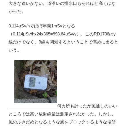
大きな違いがない。道沿いの排水口もそれほど高くはな
かった。
0.114μSv/hでほぼ年間1mSvとなる
（0.114μSv/hx24x365=998.64μSv/y）。このRD1706はγ
線だけでなく、β線も関知するということで高めに出ると
いう。
何カ所も計ったが風通しのいい
ところでは高い放射線量は測定されなかった。しかし、
風のふきだめとなるような風をブロックするような場所