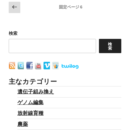
投
前
固定ページ
6
の
稿
ペ
の
ー
ペ
ジ
検索
ー
検
索
ジ
送
り
主なカテゴリー
遺伝子組み換え
ゲノム編集
放射線育種
農薬