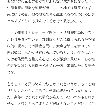
もないのに左右の羽がつりあわない大きさになったり、
生殖機能に深刻な影響が出て、この地では繁殖できずに
死にゆくのみ。他の地域でまた生まれるのでつばめはチ
ェルノブイリにも飛んでくるがその数は少ない。
ここで研究するレオニード氏はこの放射能汚染地で育っ
た野菜を食べている。放射線がどこに蓄えられるかを徹
底的に調べ、その調査を元に、安全な部位を食べるので
内部被ばくもかなり避けられているという。作物によっ
て放射能汚染を抱え込むところが微妙に異なり、ある種
の果実は種に放射能を抱え込む一方、果肉はかなり安全
とか。
もうちょっと突っ込んで欲しかったというか、もっと知
りたいと思ったところで、番組は終わってしまいまし
た。実際にはまだまだ研究が進んでいないのかもしれま
せん。人類にとってほとんど経験のないことだけに（こ