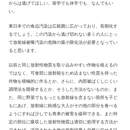
からは逃げてほしい。留学でも休学でも、なんでもい
い。
東日本での食品汚染は広範囲に広がっており、長期化す
るでしょう。この汚染から逃げ切れない多くの人にとっ
て放射線被曝汚染の危険の最小限化法が必要となってい
ると思います。
以前と同じ放射性物質を取り込みやすい作物を植えるの
ではなく、可食部に放射能をため込まない性質を持った
作物を積極的に作るとか、さらに、内部被ばくしにくい
調理法を開発するとか、そうした方法がないものか。ま
た、同じ野菜でももっとも放射線を含まない箇所を子ど
もにあげ、放射線に鈍感な大人がその他の部分を食べる
ようにすれば少しでも将来の被害を緩和できる。また特
定の部位に吸収した放射性物質は適切に処理する方法が
できれば、汚染された土地の放射線量も自然に任せる以