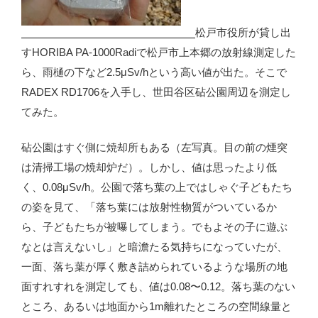
松戸市役所が貸し出
すHORIBA PA-1000Radiで松戸市上本郷の放射線測定した
ら、雨樋の下など2.5μSv/hという高い値が出た。そこで
RADEX RD1706を入手し、世田谷区砧公園周辺を測定し
てみた。
砧公園はすぐ側に焼却所もある（左写真。目の前の煙突
は清掃工場の焼却炉だ）。しかし、値は思ったより低
く、0.08μSv/h。公園で落ち葉の上ではしゃぐ子どもたち
の姿を見て、「落ち葉には放射性物質がついているか
ら、子どもたちが被曝してしまう。でもよその子に遊ぶ
なとは言えないし」と暗澹たる気持ちになっていたが、
一面、落ち葉が厚く敷き詰められているような場所の地
面すれすれを測定しても、値は0.08〜0.12。落ち葉のない
ところ、あるいは地面から1m離れたところの空間線量と