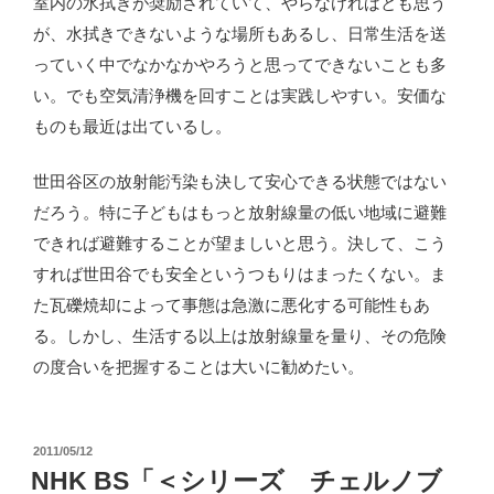
室内の水拭きが奨励されていて、やらなければとも思う
が、水拭きできないような場所もあるし、日常生活を送
っていく中でなかなかやろうと思ってできないことも多
い。でも空気清浄機を回すことは実践しやすい。安価な
ものも最近は出ているし。
世田谷区の放射能汚染も決して安心できる状態ではない
だろう。特に子どもはもっと放射線量の低い地域に避難
できれば避難することが望ましいと思う。決して、こう
すれば世田谷でも安全というつもりはまったくない。ま
た瓦礫焼却によって事態は急激に悪化する可能性もあ
る。しかし、生活する以上は放射線量を量り、その危険
の度合いを把握することは大いに勧めたい。
投
2011/05/12
稿
NHK BS「＜シリーズ チェルノブ
日: