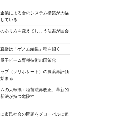
大企業による食のシステム構築が大幅
としている
ネのあり方を変えてしまう法案が国会
田直播は「ゲノム編集」稲を招く
い量子ビーム育種技術の国策化
アップ（グリホサート）の農薬再評価
も始まる
テムの大転換：種苗法再改正、革新的
発新法が持つ危険性
心に市民社会の問題をグローバルに追