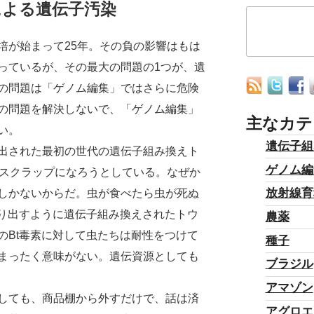
による遺伝子汚染
が始まって25年。その負の影響はもは
っているが、その最大の問題の1つが、遺
の問題は「ゲノム編集」ではさらに危険
の問題を解決しないで、「ゲノム編集」
主なカテ
い。
遺伝子組
出された最初の世代の遺伝子組み換えト
ゲノム編
がスクラップになろうとしている。なぜか
放射線育
しかないからだ。虫が食べたら虫が死ぬ
作り出すように遺伝子組み換えされたトウ
農薬
のBt毒素に対して虫たちは耐性をつけて
種子
まったく意味がない。遺伝資源としても
ブラジル
アマゾン
しても、商品棚から外すだけで、話は済
アグロエ