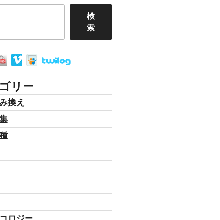
検
索
ゴリー
み換え
集
種
コロジー