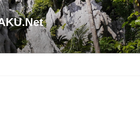
U.Net