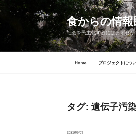
コ
ン
テ
食からの情報民主
ン
ツ
社会を民主化するにはまず食か
へ
ス
キ
ッ
Home
プロジェクトにつ
プ
タグ:
遺伝子汚
投
2021/05/03