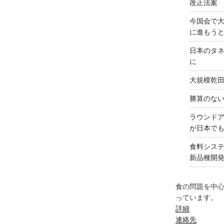
改正法案
今国会で
に進もう
日本のタ
に
大規模乾
勝算のな
ラウンド
が日本で
食料シス
新品種開
食の問題を中
っています。
詳細
連絡先