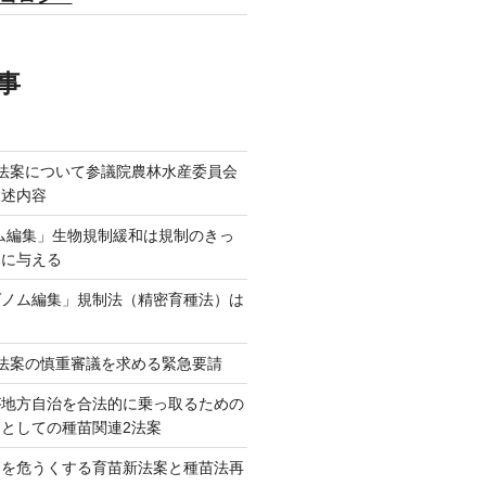
事
法案について参議院農林水産委員会
陳述内容
ム編集」生物規制緩和は規制のきっ
本に与える
ゲノム編集」規制法（精密育種法）は
法案の慎重審議を求める緊急要請
が地方自治を合法的に乗っ取るための
としての種苗関連2法案
ネを危うくする育苗新法案と種苗法再