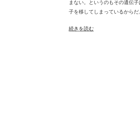
まない。というのもその遺伝子
子を移してしまっているからだ
“遺
続きを読む
伝
子
組
み
換
え
作
物
に
よ
る