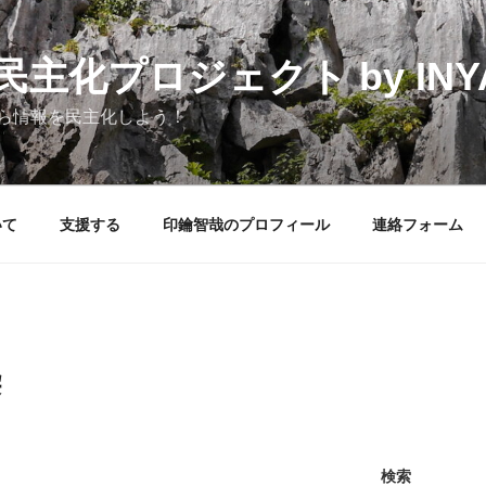
化プロジェクト by INYAK
ら情報を民主化しよう！
いて
支援する
印鑰智哉のプロフィール
連絡フォーム
染
検索