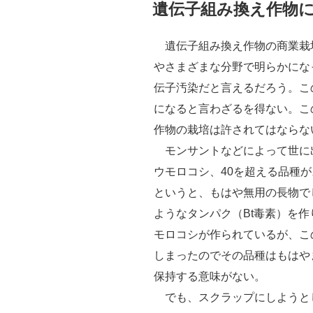
稿
遺伝子組み換え作物
日:
遺伝子組み換え作物の商業栽培
やさまざまな分野で明らかにな
伝子汚染だと言えるだろう。こ
になると言わざるを得ない。こ
作物の栽培は許されてはならな
モンサントなどによって世に
ウモロコシ、40を超える品種
というと、もはや無用の長物で
ようなタンパク（Bt毒素）を
モロコシが作られているが、こ
しまったのでその品種はもはや
保持する意味がない。
でも、スクラップにしようと