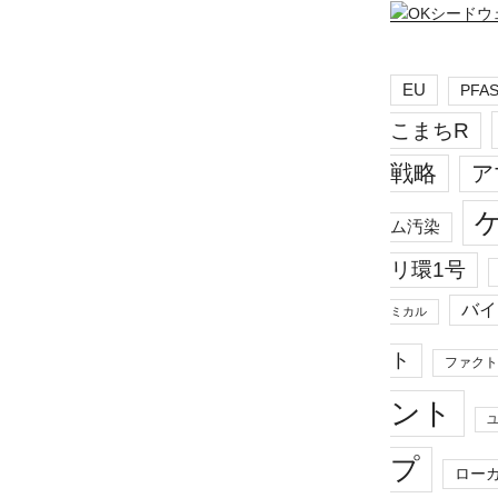
EU
PFA
こまちR
戦略
ア
ム汚染
リ環1号
バイ
ミカル
ト
ファクト
ント
プ
ロー