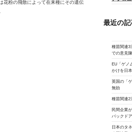
は花粉の飛散によって在来種にその遺伝
。
最近の記
種苗関連3
での意見
EU「ゲノ
かけを日
英国の「
無効
種苗関連2
民間企業
バックドア
日本のタ