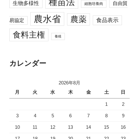
種苗法
生物多様性
自由貿
細胞培養肉
農水省
農薬
食品表示
易協定
食料主権
養殖
カレンダー
2026年8月
月
火
水
木
金
土
日
1
2
3
4
5
6
7
8
9
10
11
12
13
14
15
16
17
18
19
20
21
22
23