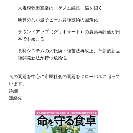
大規模乾田直播は「ゲノム編集」稲を招く
勝算のない量子ビーム育種技術の国策化
ラウンドアップ（グリホサート）の農薬再評価が日
本でも始まる
食料システムの大転換：種苗法再改正、革新的新品
種開発新法が持つ危険性
食の問題を中心に市民社会の問題をグローバルに追って
います。
詳細
連絡先