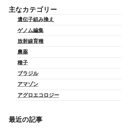
ス
主なカテゴリー
労
遺伝子組み換え
働
ゲノム編集
者
運
放射線育種
動”
農薬
の
種子
ブラジル
アマゾン
アグロエコロジー
最近の記事