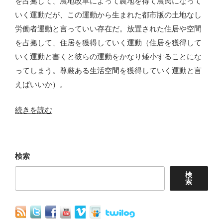
を占拠して、農地改革によって農地を得て農民になって
いく運動だが、この運動から生まれた都市版の土地なし
労働者運動と言っていい存在だ。放置された住居や空間
を占拠して、住居を獲得していく運動（住居を獲得して
いく運動と書くと彼らの運動をかなり矮小することにな
ってしまう。尊厳ある生活空間を獲得していく運動と言
えばいいか）。
“MTST、
続きを読む
ブ
ラ
ジ
検索
ル・
検
ホ
索
ー
ム
レ