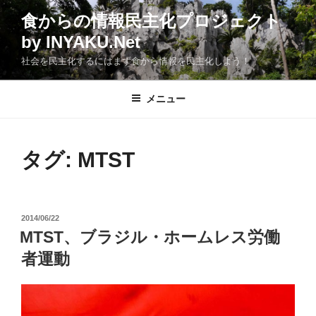
コ
食からの情報民主化プロジェクト
ン
by INYAKU.Net
テ
ン
社会を民主化するにはまず食から情報を民主化しよう！
ツ
へ
メニュー
ス
キ
ッ
タグ:
MTST
プ
投
2014/06/22
稿
MTST、ブラジル・ホームレス労働
日:
者運動