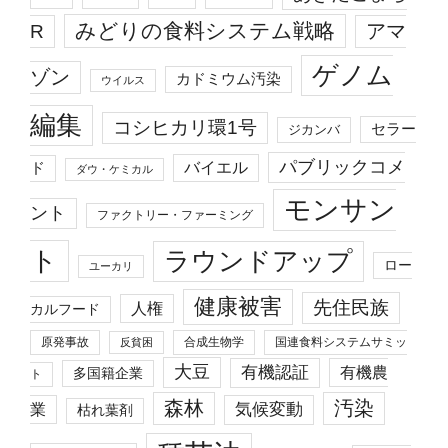
みどりの食料システム戦略
R
アマ
ゲノム
ゾン
カドミウム汚染
ウイルス
編集
コシヒカリ環1号
セラー
ジカンバ
パブリックコメ
バイエル
ド
ダウ・ケミカル
モンサン
ント
ファクトリー・ファーミング
ト
ラウンドアップ
ロー
ユーカリ
健康被害
先住民族
人権
カルフード
原発事故
合成生物学
国連食料システムサミッ
反貧困
大豆
有機認証
有機農
多国籍企業
ト
森林
汚染
業
気候変動
枯れ葉剤