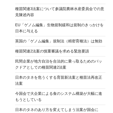
種苗関連3法案について参議院農林水産委員会での意
見陳述内容
EU「ゲノム編集」生物規制緩和は規制のきっかけを
日本に与える
英国の「ゲノム編集」規制法（精密育種法）は無効
種苗関連2法案の慎重審議を求める緊急要請
民間企業が地方自治を合法的に乗っ取るためのバッ
クドアとしての種苗関連2法案
日本のタネを危うくする育苗新法案と種苗法再改正
法案
今国会で大企業による食のシステム構築が大幅に進
もうとしている
日本のタネのあり方を変えてしまう法案が国会に