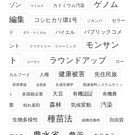
ゲノム
ゾン
カドミウム汚染
ウイルス
編集
コシヒカリ環1号
セラー
ジカンバ
パブリックコメ
バイエル
ド
ダウ・ケミカル
モンサン
ント
ファクトリー・ファーミング
ト
ラウンドアップ
ロー
ユーカリ
健康被害
先住民族
人権
カルフード
原発事故
合成生物学
国連食料システムサミッ
反貧困
大豆
有機認証
有機農
多国籍企業
ト
森林
汚染
業
気候変動
枯れ葉剤
種苗法
生物多様性
自由貿
細胞培養肉
農水省