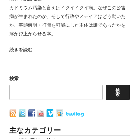
カドミウム汚染と言えばイタイイタイ病。なぜこの公害
病が生まれたのか、そして行政やメデイアはどう動いた
か、事態解明・打開を可能にした主体は誰であったかを
浮かび上がらせる本。
“イ
続きを読む
タ
イ
イ
検索
タ
検
イ
索
病、
カ
ド
ミ
主なカテゴリー
ウ