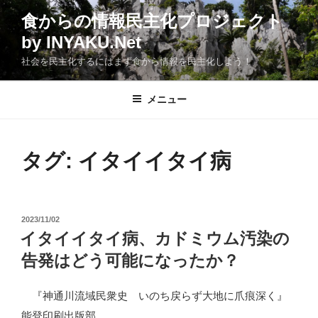
コ
食からの情報民主化プロジェクト
ン
by INYAKU.Net
テ
ン
社会を民主化するにはまず食から情報を民主化しよう！
ツ
へ
メニュー
ス
キ
ッ
タグ:
イタイイタイ病
プ
投
2023/11/02
稿
イタイイタイ病、カドミウム汚染の
日:
告発はどう可能になったか？
『神通川流域民衆史 いのち戻らず大地に爪痕深く』
能登印刷出版部