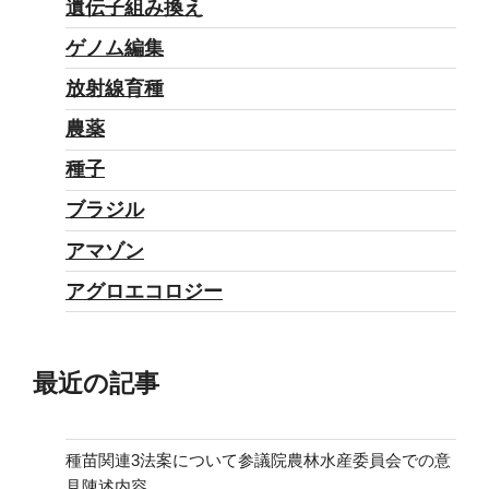
遺伝子組み換え
ム
ゲノム編集
汚
染
放射線育種
の
農薬
告
種子
発
は
ブラジル
ど
アマゾン
う
アグロエコロジー
可
能
に
最近の記事
な
っ
た
種苗関連3法案について参議院農林水産委員会での意
か？”
見陳述内容