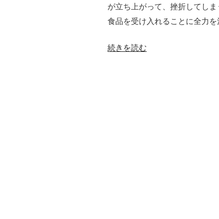
の
が立ち上がって、挫折してしま
「ゲ
食品を受け入れることに全力を
ノ
ム
“「ゲ
続きを読む
編
ノ
集」
ム
ト
編
ウ
集」
モ
の
ロ
拡
コ
大
シ
を
が
止
届
め
け
る