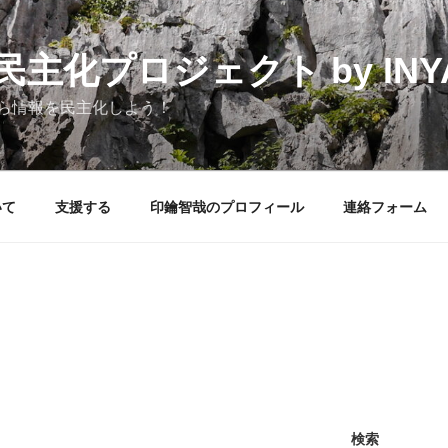
化プロジェクト by INYAK
ら情報を民主化しよう！
いて
支援する
印鑰智哉のプロフィール
連絡フォーム
検索