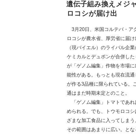
稿
遺伝子組み換えメジ
日:
ロコシが届け出
3月20日、米国コルテバ・ア
ロコシが農水省、厚労省に届け出
（現バイエル）のライバル企業
ケミカルとデュポンが合併した
が「ゲノム編集」作物を市場に
能性がある。もっとも現在流通
が作る3品種に限られている。
通はまだ時期未定とのこと。
「ゲノム編集」トマトであれ
められる。でも、トウモロコシ
ざまな加工食品に入ってしまう
その範囲はあまりに広い。とな