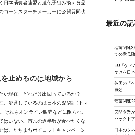
く日本消費者連盟と遺伝子組み換え食品
のコーンスターチメーカーに公開質問状
最近の記
種苗関連3
での意見
EU「ゲノ
かけを日
大を止めるのは地域から
英国の「
無効
たい現在、どれだけ出回っているか？
種苗関連2
在、流通しているのは日本の3品種（トマ
)。それもオンライン販売などに限られ、
民間企業
バックドア
てはいない。市民の過半数が食べたくな
日本のタ
せば、たちまちボイコットキャンペーン