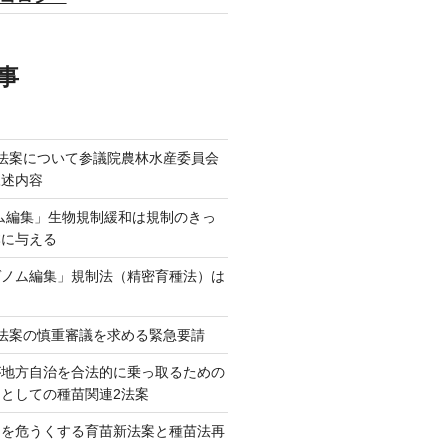
事
法案について参議院農林水産委員会
陳述内容
ム編集」生物規制緩和は規制のきっ
本に与える
ゲノム編集」規制法（精密育種法）は
法案の慎重審議を求める緊急要請
が地方自治を合法的に乗っ取るための
としての種苗関連2法案
ネを危うくする育苗新法案と種苗法再