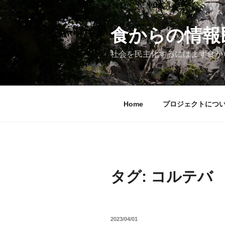
コ
ン
テ
食からの情報民主
ン
ツ
社会を民主化するにはまず食か
へ
ス
キ
ッ
Home
プロジェクトにつ
プ
タグ:
コルテバ
投
2023/04/01