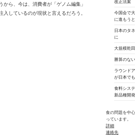
改正法案
うから、今は、消費者が「ゲノム編集」
今国会で
注入しているのが現状と言えるだろう。
に進もう
日本のタ
に
大規模乾
勝算のな
ラウンド
が日本で
食料シス
新品種開
食の問題を中
っています。
詳細
連絡先