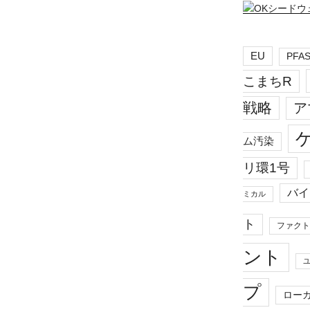
EU
PFA
こまちR
戦略
ア
ム汚染
リ環1号
バイ
ミカル
ト
ファクト
ント
プ
ロー