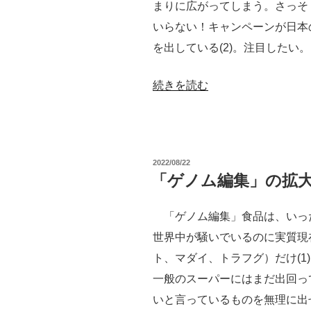
まりに広がってしまう。さっそ
いらない！キャンペーンが日本
を出している(2)。注目したい。
“遺
続きを読む
伝
子
組
投
2022/08/22
み
稿
「ゲノム編集」の拡
日:
換
え
「ゲノム編集」食品は、いっ
メ
世界中が騒いでいるのに実質現
ジ
ト、マダイ、トラフグ）だけ(1
ャ
一般のスーパーにはまだ出回っ
ー
いと言っているものを無理に出