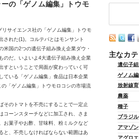
ャーの「ゲノム編集」トウモ
グリサイエンス社の「ゲノム編集」トウモ
された(1)。コルテバとはモンサント
の米国の2つの遺伝子組み換え企業ダウ・
主なカテ
ものだ。いよいよ4大遺伝子組み換え企業
遺伝子組
出すということで局面が変わっていく可
ゲノム編
している「ゲノム編集」食品は日本企業
放射線育
この「ゲノム編集」トウモロコシの市場流
農薬
ばそのトマトを不売にすることで一定止
種子
はコーンスターチなどに加工され、さま
ブラジル
。お菓子やお酢、甘味料、粉ミルクなど
アマゾン
ると、不売しなければならない範囲はあ
アグロエ