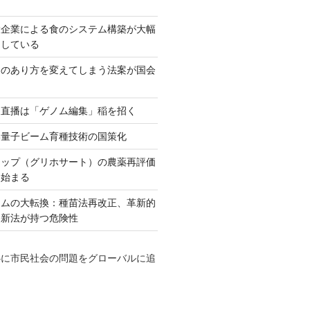
大企業による食のシステム構築が大幅
としている
ネのあり方を変えてしまう法案が国会
田直播は「ゲノム編集」稲を招く
い量子ビーム育種技術の国策化
アップ（グリホサート）の農薬再評価
も始まる
テムの大転換：種苗法再改正、革新的
発新法が持つ危険性
心に市民社会の問題をグローバルに追