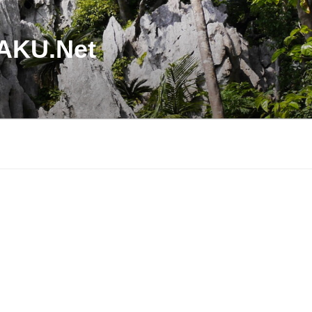
U.Net