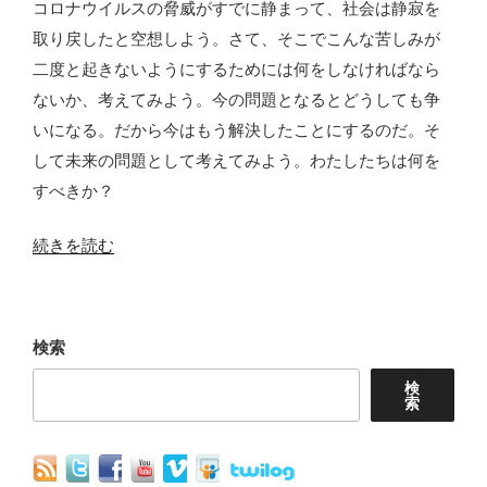
コロナウイルスの脅威がすでに静まって、社会は静寂を
不
取り戻したと空想しよう。さて、そこでこんな苦しみが
可
二度と起きないようにするためには何をしなければなら
能？”
ないか、考えてみよう。今の問題となるとどうしても争
の
いになる。だから今はもう解決したことにするのだ。そ
して未来の問題として考えてみよう。わたしたちは何を
すべきか？
“新
続きを読む
型
コ
ロ
検索
ナ
検
ウ
索
イ
ル