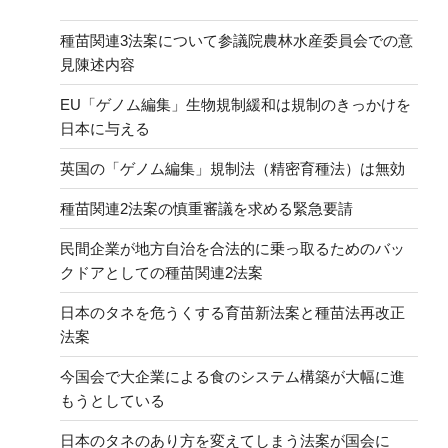
種苗関連3法案について参議院農林水産委員会での意
見陳述内容
EU「ゲノム編集」生物規制緩和は規制のきっかけを
日本に与える
英国の「ゲノム編集」規制法（精密育種法）は無効
種苗関連2法案の慎重審議を求める緊急要請
民間企業が地方自治を合法的に乗っ取るためのバッ
クドアとしての種苗関連2法案
日本のタネを危うくする育苗新法案と種苗法再改正
法案
今国会で大企業による食のシステム構築が大幅に進
もうとしている
日本のタネのあり方を変えてしまう法案が国会に