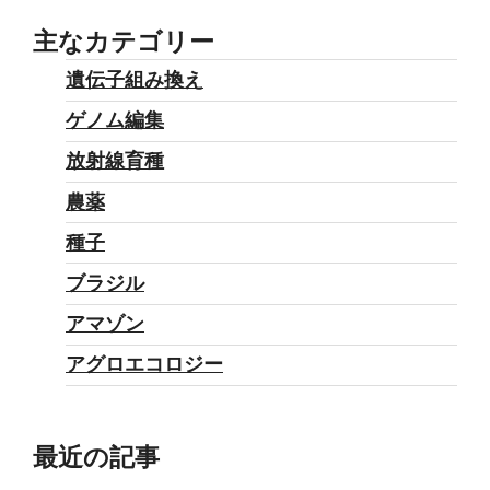
ス
で
主なカテゴリー
露
遺伝子組み換え
わ
ゲノム編集
に
な
放射線育種
っ
農薬
た
種子
課
題：
ブラジル
医
アマゾン
療
アグロエコロジー
政
策”
の
最近の記事