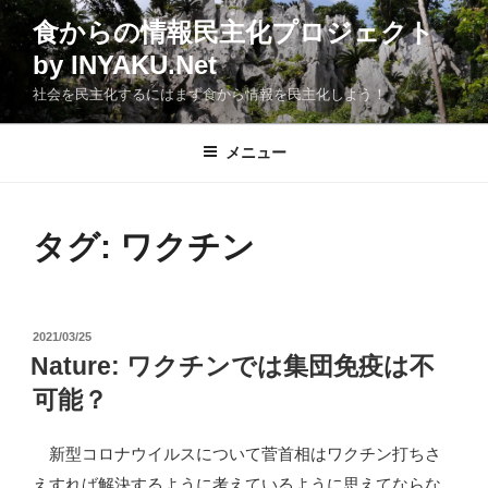
コ
食からの情報民主化プロジェクト
ン
by INYAKU.Net
テ
ン
社会を民主化するにはまず食から情報を民主化しよう！
ツ
へ
メニュー
ス
キ
ッ
タグ:
ワクチン
プ
投
2021/03/25
稿
Nature: ワクチンでは集団免疫は不
日:
可能？
新型コロナウイルスについて菅首相はワクチン打ちさ
えすれば解決するように考えているように思えてならな