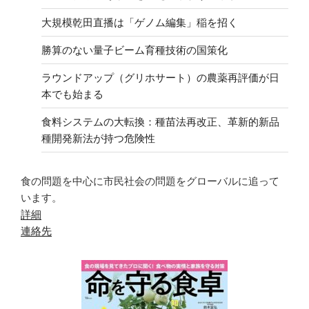
大規模乾田直播は「ゲノム編集」稲を招く
勝算のない量子ビーム育種技術の国策化
ラウンドアップ（グリホサート）の農薬再評価が日
本でも始まる
食料システムの大転換：種苗法再改正、革新的新品
種開発新法が持つ危険性
食の問題を中心に市民社会の問題をグローバルに追って
います。
詳細
連絡先