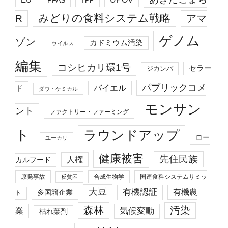
PFAS
TPP
みどりの食料システム戦略
R
アマ
ゲノム
ゾン
カドミウム汚染
ウイルス
編集
コシヒカリ環1号
セラー
ジカンバ
パブリックコメ
バイエル
ド
ダウ・ケミカル
モンサン
ント
ファクトリー・ファーミング
ト
ラウンドアップ
ロー
ユーカリ
健康被害
先住民族
人権
カルフード
原発事故
合成生物学
国連食料システムサミッ
反貧困
大豆
有機認証
有機農
多国籍企業
ト
森林
汚染
業
気候変動
枯れ葉剤