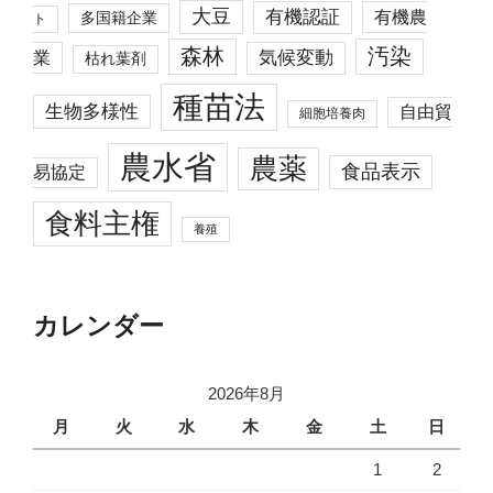
大豆
有機認証
有機農
多国籍企業
ト
森林
汚染
業
気候変動
枯れ葉剤
種苗法
生物多様性
自由貿
細胞培養肉
農水省
農薬
食品表示
易協定
食料主権
養殖
カレンダー
2026年8月
月
火
水
木
金
土
日
1
2