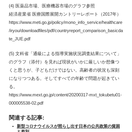
(4) 医薬品市場、医療機器市場のグラフ参照
経済産業省 医療国際展開カントリーレポート（2017年）
https://www.meti.go.jp/policy/mono_info_service/healthcare
/iryou/downloadfiles/pdf/countryreport_comparison_basicda
te_JUE.pdf
(5) 文科省「通級による指導実施状況調査結果について」
のグラフ（添付）を見れば現状がいかに厳しいか想像つ
くと思うが、子どもだけではない。高齢者の状況も深刻
になりつつある。そしてすべての年齢で問題が起きてい
る。
https://www.mext.go.jp/content/20200317-mxt_tokubetu01-
000005538-02.pdf
関連する記事:
新型コロナウイルスが照らし出す日本の公共政策の貧困
と差別