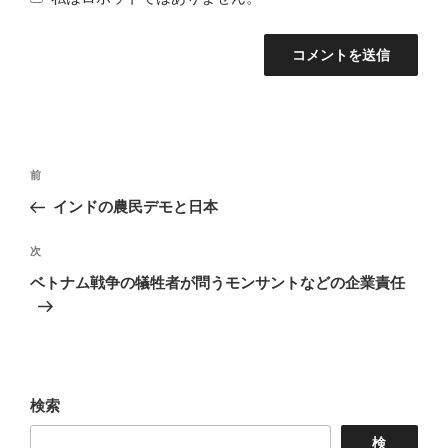
投
前
前
稿
の
インドの農民デモと日本
ナ
投
稿
次
次
ビ
の
ベトナム戦争の犠牲者が問うモンサントなどの企業責任
ゲ
投
ー
稿
シ
ョ
検索
ン
検