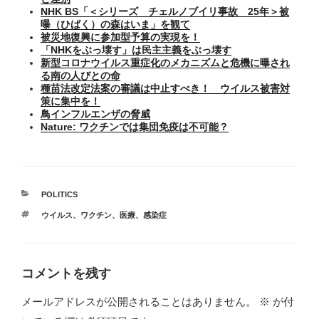
NHK BS「＜シリーズ チェルノブイリ事故 25年＞被
曝（ひばく）の森はいま」を観て
被災地復興に参加型予算の実現を！
「NHKをぶっ壊す」は民主主義をぶっ壊す
新型コロナウイルス重症化のメカニズムと危機に曝され
る南の人びとの命
種苗法改定法案の審議は中止すべき！ ウイルス被害対
策に集中を！
鳥インフルエンザの脅威
Nature: ワクチンでは集団免疫は不可能？
カ
POLITICS
テ
タ
ウイルス
、
ワクチン
、
医療
、
感染症
ゴ
グ
リ
ー
コメントを残す
メールアドレスが公開されることはありません。
※
が付