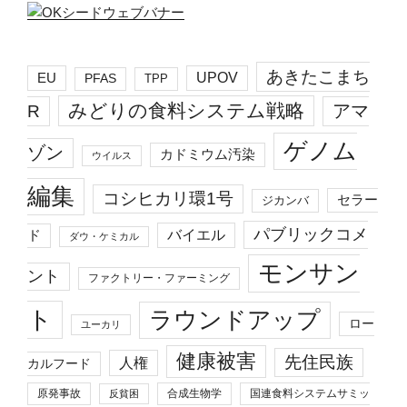
あきたこまち
EU
UPOV
PFAS
TPP
みどりの食料システム戦略
R
アマ
ゲノム
ゾン
カドミウム汚染
ウイルス
編集
コシヒカリ環1号
セラー
ジカンバ
パブリックコメ
バイエル
ド
ダウ・ケミカル
モンサン
ント
ファクトリー・ファーミング
ト
ラウンドアップ
ロー
ユーカリ
健康被害
先住民族
人権
カルフード
原発事故
合成生物学
国連食料システムサミッ
反貧困