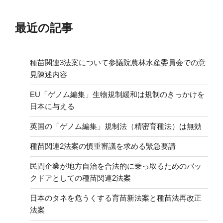
最近の記事
種苗関連3法案について参議院農林水産委員会での意
見陳述内容
EU「ゲノム編集」生物規制緩和は規制のきっかけを
日本に与える
英国の「ゲノム編集」規制法（精密育種法）は無効
種苗関連2法案の慎重審議を求める緊急要請
民間企業が地方自治を合法的に乗っ取るためのバッ
クドアとしての種苗関連2法案
日本のタネを危うくする育苗新法案と種苗法再改正
法案