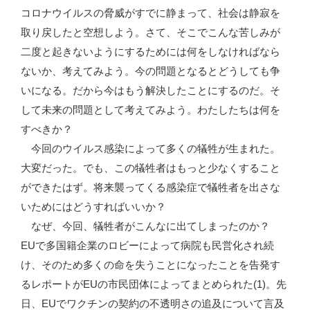
コロナウイルスの脅威がすでに静まって、社会は静寂を
取り戻したと空想しよう。さて、そこでこんな苦しみが
二度と起きないようにするためには何をしなければなら
ないか、考えてみよう。今の問題となるとどうしても争
いになる。だから今はもう解決したことにするのだ。そ
して未来の問題として考えてみよう。わたしたちは何を
すべきか？
今回のウイルス感染によって多くの犠牲が生まれた。
大変だった。でも、この犠牲者はもっと少なくすること
ができたはず。将来襲ってくる感染症で犠牲者を出さな
いためにはどうすればいいか？
なぜ、今回、犠牲者がこんなに出てしまったのか？
EUで多国籍企業のロビーによって病院も民営化され続
け、そのため多くの命を失うことになったことを告発す
るレポートがEUの市民団体によってまとめられた(1)。先
日、EUでワクチンの契約の不透明さの追及について言及