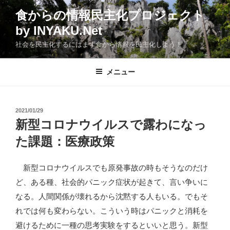
コ
食からの情報民主化プロジェクト
ン
by INYAKU.Net
テ
ン
社会を民主化するにはまず食から情報を民主化しよう！
ツ
へ
メニュー
ス
キ
ッ
投
2021/01/29
プ
稿
新型コロナウイルスで露わになっ
日:
た課題：医療政策
新型コロナウイルスでも原発事故の時もそうなのだけ
ど、ある種、社会的パニック症状が起きて、言い争いに
なる。人間関係が壊れるから沈黙する人もいる。でもそ
れでは何も変わらない。こういう時はパニックと消耗を
避けるために一種の思考実験をするといいと思う。新型