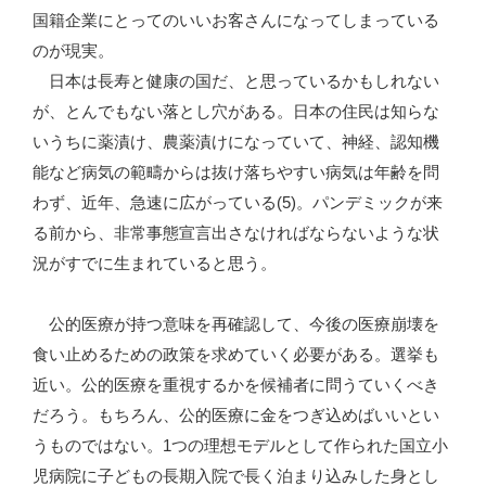
国籍企業にとってのいいお客さんになってしまっている
のが現実。
日本は長寿と健康の国だ、と思っているかもしれない
が、とんでもない落とし穴がある。日本の住民は知らな
いうちに薬漬け、農薬漬けになっていて、神経、認知機
能など病気の範疇からは抜け落ちやすい病気は年齢を問
わず、近年、急速に広がっている(5)。パンデミックが来
る前から、非常事態宣言出さなければならないような状
況がすでに生まれていると思う。
公的医療が持つ意味を再確認して、今後の医療崩壊を
食い止めるための政策を求めていく必要がある。選挙も
近い。公的医療を重視するかを候補者に問うていくべき
だろう。もちろん、公的医療に金をつぎ込めばいいとい
うものではない。1つの理想モデルとして作られた国立小
児病院に子どもの長期入院で長く泊まり込みした身とし