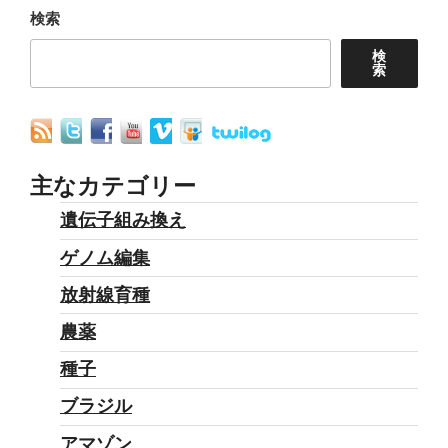
放
一
検索
流
気
検
す
に
索
る？！”
遺
の
伝
子
組
主なカテゴリー
み
遺伝子組み換え
換
ゲノム編集
え
王
放射線育種
国
農薬
に?”
種子
の
ブラジル
アマゾン