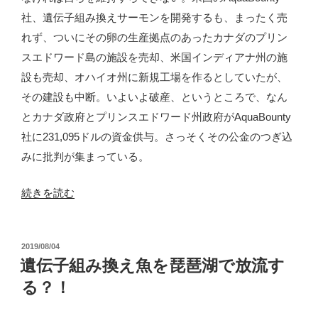
社、遺伝子組み換えサーモンを開発するも、まったく売
れず、ついにその卵の生産拠点のあったカナダのプリン
スエドワード島の施設を売却、米国インディアナ州の施
設も売却、オハイオ州に新規工場を作るとしていたが、
その建設も中断。いよいよ破産、というところで、なん
とカナダ政府とプリンスエドワード州政府がAquaBounty
社に231,095ドルの資金供与。さっそくその公金のつぎ込
みに批判が集まっている。
“公
続きを読む
金
が
投
2019/08/04
支
稿
遺伝子組み換え魚を琵琶湖で放流す
え
日:
る？！
る
遺