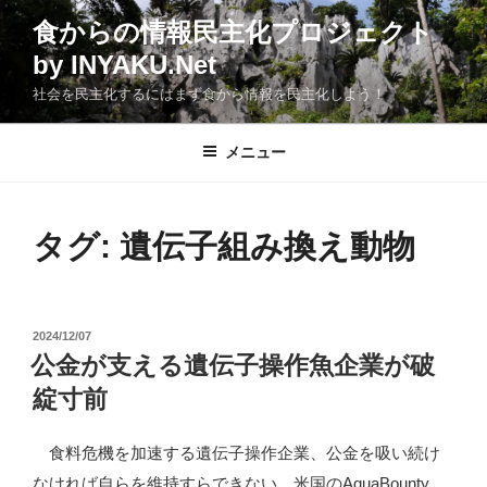
コ
食からの情報民主化プロジェクト
ン
by INYAKU.Net
テ
ン
社会を民主化するにはまず食から情報を民主化しよう！
ツ
へ
メニュー
ス
キ
ッ
タグ:
遺伝子組み換え動物
プ
投
2024/12/07
稿
公金が支える遺伝子操作魚企業が破
日:
綻寸前
食料危機を加速する遺伝子操作企業、公金を吸い続け
なければ自らを維持すらできない。米国のAquaBounty