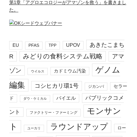
第1章「アグロエコロジーがアマゾンを救う」を書きまし
た。
あきたこまち
EU
UPOV
PFAS
TPP
みどりの食料システム戦略
R
アマ
ゲノム
ゾン
カドミウム汚染
ウイルス
編集
コシヒカリ環1号
セラー
ジカンバ
パブリックコメ
バイエル
ド
ダウ・ケミカル
モンサン
ント
ファクトリー・ファーミング
ト
ラウンドアップ
ロー
ユーカリ