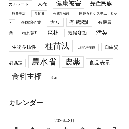
健康被害
先住民族
人権
カルフード
原発事故
合成生物学
国連食料システムサミッ
反貧困
大豆
有機認証
有機農
多国籍企業
ト
森林
汚染
業
気候変動
枯れ葉剤
種苗法
生物多様性
自由貿
細胞培養肉
農水省
農薬
食品表示
易協定
食料主権
養殖
カレンダー
2026年8月