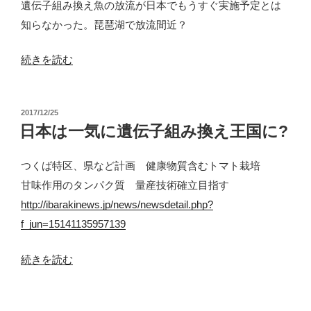
遺伝子組み換え魚の放流が日本でもうすぐ実施予定とは
伝
知らなかった。琵琶湖で放流間近？
子
操
“遺
続きを読む
作
伝
魚
子
企
投
2017/12/25
組
稿
日本は一気に遺伝子組み換え王国に?
業
み
日:
が
換
つくば特区、県など計画 健康物質含むトマト栽培
破
え
甘味作用のタンパク質 量産技術確立目指す
綻
魚
http://ibarakinews.jp/news/newsdetail.php?
寸
を
f_jun=15141135957139
前”
琵
の
琶
“日
続きを読む
湖
本
で
は