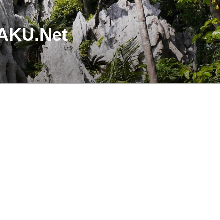
U.Net