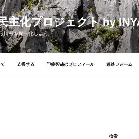
化プロジェクト by INYAK
ら情報を民主化しよう！
いて
支援する
印鑰智哉のプロフィール
連絡フォーム
検索