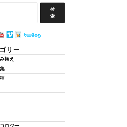
検
索
ゴリー
み換え
集
種
コロジー