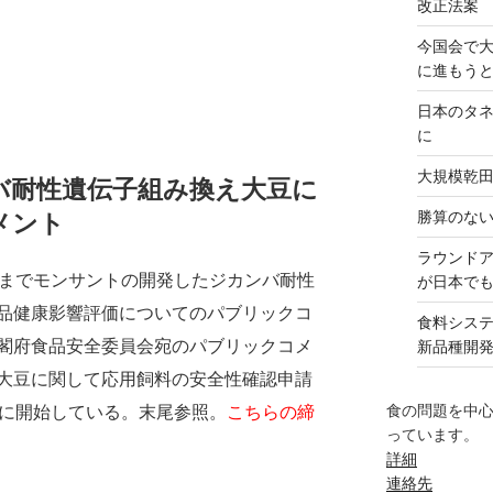
改正法案
今国会で
に進もう
日本のタ
に
大規模乾
バ耐性遺伝子組み換え大豆に
勝算のな
メント
ラウンド
日までモンサントの開発したジカンバ耐性
が日本で
品健康影響評価についてのパブリックコ
食料シス
閣府食品安全委員会宛のパブリックコメ
新品種開
大豆に関して応用飼料の安全性確認申請
食の問題を中
日に開始している。末尾参照。
こちらの締
っています。
詳細
連絡先