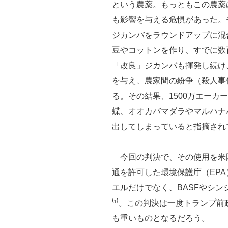
という農薬。もっともこの農薬
も影響を与える危惧があった。
ジカンバをラウンドアップに混
豆やコットンを作り、すでに数
「改良」ジカンバも揮発し続け
を与え、農家間の紛争（殺人事
る。その結果、1500万エーカ
蝶、オオカバマダラやマルハナ
出してしまっていると指摘され
今回の判決で、その使用を米
通を許可した環境保護庁（EP
エルだけでなく、BASFやシ
⁽¹⁾。この判決は一度トランプ
も重いものとなるだろう。