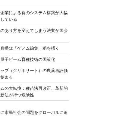
大企業による食のシステム構築が大幅
としている
ネのあり方を変えてしまう法案が国会
田直播は「ゲノム編集」稲を招く
い量子ビーム育種技術の国策化
アップ（グリホサート）の農薬再評価
も始まる
テムの大転換：種苗法再改正、革新的
発新法が持つ危険性
心に市民社会の問題をグローバルに追