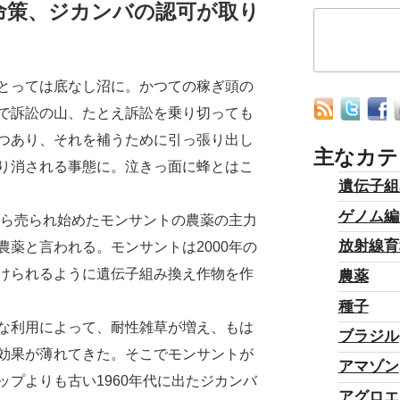
命策、ジカンバの認可が取り
とっては底なし沼に。かつての稼ぎ頭の
で訴訟の山、たとえ訴訟を乗り切っても
つあり、それを補うために引っ張り出し
主なカテ
り消される事態に。泣きっ面に蜂とはこ
遺伝子組
ゲノム編
から売られ始めたモンサントの農薬の主力
放射線育
薬と言われる。モンサントは2000年の
けられるように遺伝子組み換え作物を作
農薬
種子
な利用によって、耐性雑草が増え、もは
ブラジル
効果が薄れてきた。そこでモンサントが
アマゾン
プよりも古い1960年代に出たジカンバ
アグロエ