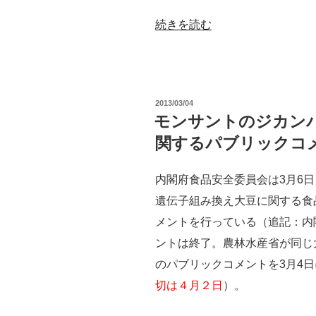
“ラ
続きを読む
ウ
ン
ド
投
2013/03/04
ア
稿
モンサントのジカン
日:
ッ
関するパブリックコ
プ
の
内閣府食品安全委員会は3月6
延
遺伝子組み換え大豆に関する食
命
メントを行っている（追記：内
策、
ントは終了。農林水産省が同じ
ジ
のパブリックコメントを3月4
カ
切は４月２日
）。
ン