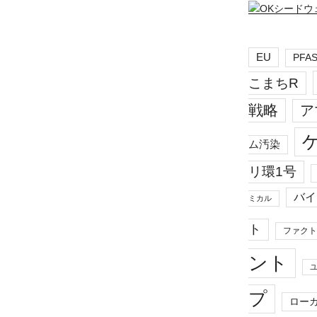
EU
PFA
こまちR
戦略
ア
ム汚染
リ環1号
バイ
ミカル
ト
ファクト
ント
プ
ロー