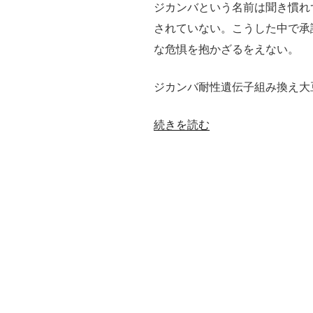
バ
ジカンバという名前は聞き慣れ
の
されていない。こうした中で承
認
な危惧を抱かざるをえない。
可
ジカンバ耐性遺伝子組み換え大
が
取
“モ
続きを読む
り
ン
消
サ
し
ン
に”
ト
の
の
ジ
カ
ン
バ