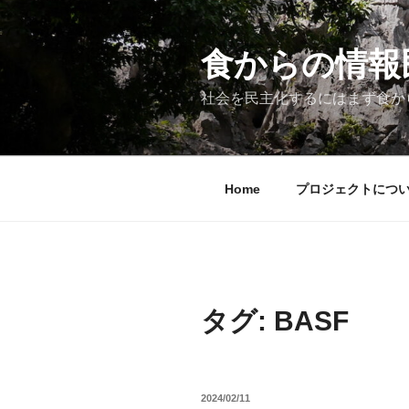
コ
ン
テ
食からの情報民主
ン
ツ
社会を民主化するにはまず食か
へ
ス
キ
ッ
Home
プロジェクトにつ
プ
タグ:
BASF
投
2024/02/11