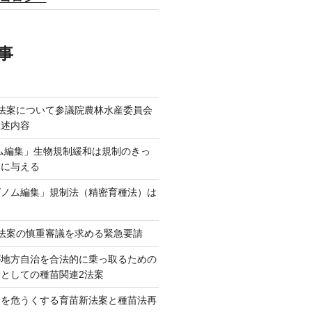
事
法案について参議院農林水産委員会
陳述内容
ム編集」生物規制緩和は規制のきっ
本に与える
ゲノム編集」規制法（精密育種法）は
法案の慎重審議を求める緊急要請
が地方自治を合法的に乗っ取るための
としての種苗関連2法案
ネを危うくする育苗新法案と種苗法再