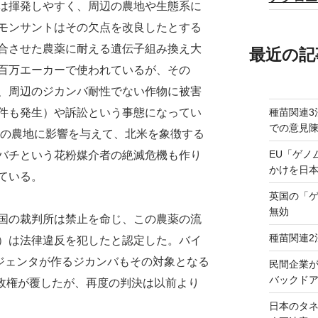
は揮発しやすく、周辺の農地や生態系に
モンサントはその欠点を改良したとする
合させた農薬に耐える遺伝子組み換え大
最近の記
百万エーカーで使われているが、その
、周辺のジカンバ耐性でない作物に被害
種苗関連3
件も発生）や訴訟という事態になってい
での意見
ーの農地に影響を与えて、北米を象徴する
EU「ゲノ
バチという花粉媒介者の絶滅危機も作り
かけを日
ている。
英国の「
無効
国の裁判所は禁止を命じ、この農薬の流
種苗関連2
A）は法律違反を犯したと認定した。バイ
ンジェンタが作るジカンバもその対象となる
民間企業
バックドア
前政権が覆したが、再度の判決は以前より
日本のタ