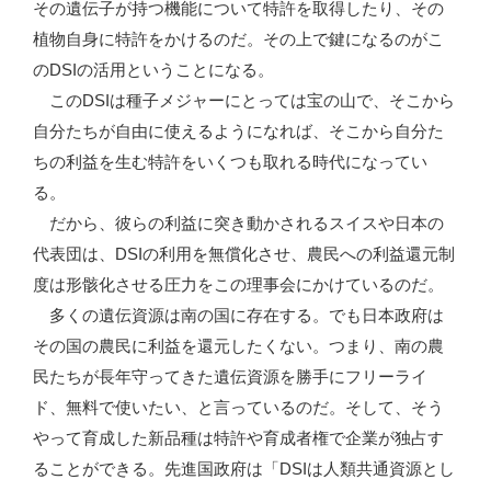
その遺伝子が持つ機能について特許を取得したり、その
植物自身に特許をかけるのだ。その上で鍵になるのがこ
のDSIの活用ということになる。
このDSIは種子メジャーにとっては宝の山で、そこから
自分たちが自由に使えるようになれば、そこから自分た
ちの利益を生む特許をいくつも取れる時代になってい
る。
だから、彼らの利益に突き動かされるスイスや日本の
代表団は、DSIの利用を無償化させ、農民への利益還元制
度は形骸化させる圧力をこの理事会にかけているのだ。
多くの遺伝資源は南の国に存在する。でも日本政府は
その国の農民に利益を還元したくない。つまり、南の農
民たちが長年守ってきた遺伝資源を勝手にフリーライ
ド、無料で使いたい、と言っているのだ。そして、そう
やって育成した新品種は特許や育成者権で企業が独占す
ることができる。先進国政府は「DSIは人類共通資源とし