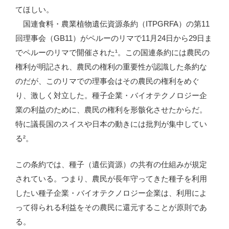
てほしい。
国連食料・農業植物遺伝資源条約（ITPGRFA）の第11
回理事会（GB11）がペルーのリマで11月24日から29日ま
でペルーのリマで開催された¹。この国連条約には農民の
権利が明記され、農民の権利の重要性が認識した条約な
のだが、このリマでの理事会はその農民の権利をめぐ
り、激しく対立した。種子企業・バイオテクノロジー企
業の利益のために、農民の権利を形骸化させたからだ。
特に議長国のスイスや日本の動きには批判が集中してい
る²。
この条約では、種子（遺伝資源）の共有の仕組みが規定
されている。つまり、農民が長年守ってきた種子を利用
したい種子企業・バイオテクノロジー企業は、利用によ
って得られる利益をその農民に還元することが原則であ
る。