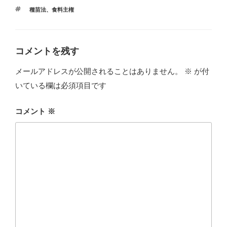
テ
タ
種苗法
、
食料主権
ゴ
グ
リ
ー
コメントを残す
メールアドレスが公開されることはありません。
※
が付
いている欄は必須項目です
コメント
※