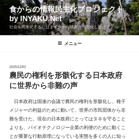
コ
食からの情報民主化プロジェクト
ン
by INYAKU.Net
テ
ン
社会を民主化するにはまず食から情報を民主化しよう！
ツ
へ
メニュー
ス
キ
ッ
投
2025/12/01
プ
稿
農民の権利を形骸化する日本政府
日:
に世界から非難の声
日本政府は国連の会議で農民の権利を形骸化し、種子
メジャーの利益のために動いて、世界の市民団体から非
難を受けた。現在の日本政府にとってはタネを守ること
よりも、バイオテクノロジー企業の利便のために動くこ
とが重要な行動原理になっている実態を多くの人に知っ