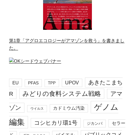
第1章「アグロエコロジーがアマゾンを救う」を書きまし
た。
あきたこまち
EU
UPOV
PFAS
TPP
みどりの食料システム戦略
R
アマ
ゲノム
ゾン
カドミウム汚染
ウイルス
編集
コシヒカリ環1号
セラー
ジカンバ
パブリックコメ
バイエル