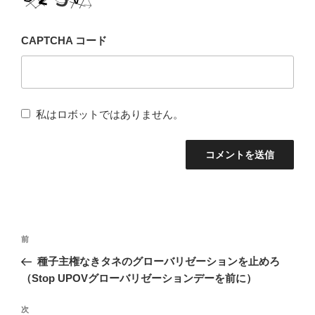
CAPTCHA コード
私はロボットではありません。
投
前
前
稿
の
種子主権なきタネのグローバリゼーションを止めろ
ナ
投
（Stop UPOVグローバリゼーションデーを前に）
稿
ビ
次
次