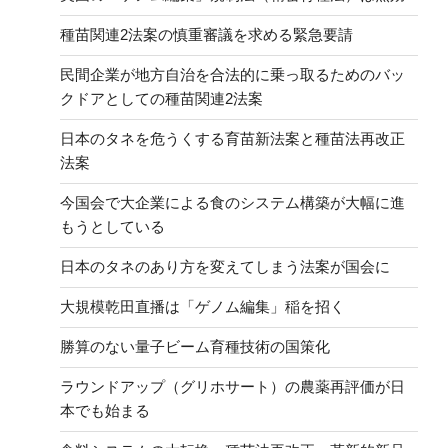
種苗関連2法案の慎重審議を求める緊急要請
民間企業が地方自治を合法的に乗っ取るためのバッ
クドアとしての種苗関連2法案
日本のタネを危うくする育苗新法案と種苗法再改正
法案
今国会で大企業による食のシステム構築が大幅に進
もうとしている
日本のタネのあり方を変えてしまう法案が国会に
大規模乾田直播は「ゲノム編集」稲を招く
勝算のない量子ビーム育種技術の国策化
ラウンドアップ（グリホサート）の農薬再評価が日
本でも始まる