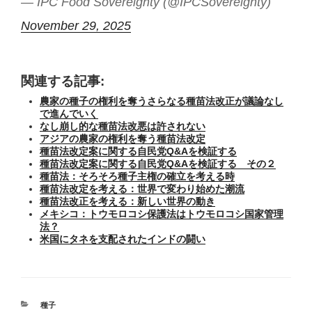
— IPC Food Sovereignty (@IPCSovereignty)
November 29, 2025
関連する記事:
農家の種子の権利を奪うさらなる種苗法改正が議論なし
で進んでいく
なし崩し的な種苗法改悪は許されない
アジアの農家の権利を奪う種苗法改定
種苗法改定案に関する自民党Q&Aを検証する
種苗法改定案に関する自民党Q&Aを検証する その２
種苗法：そろそろ種子主権の確立を考える時
種苗法改定を考える：世界で変わり始めた潮流
種苗法改正を考える：新しい世界の動き
メキシコ：トウモロコシ保護法はトウモロコシ国家管理
法？
米国にタネを支配されたインドの闘い
カ
種子