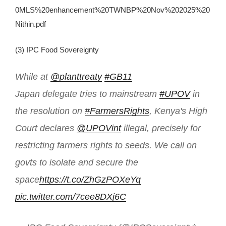
0MLS%20enhancement%20TWNBP%20Nov%202025%20
Nithin.pdf
(3) IPC Food Sovereignty
While at
@planttreaty
#GB11
Japan delegate tries to mainstream
#UPOV
in
the resolution on
#FarmersRights
, Kenya's High
Court declares
@UPOVint
illegal, precisely for
restricting farmers rights to seeds. We call on
govts to isolate and secure the
space
https://t.co/ZhGzPOXeYq
pic.twitter.com/7cee8DXj6C