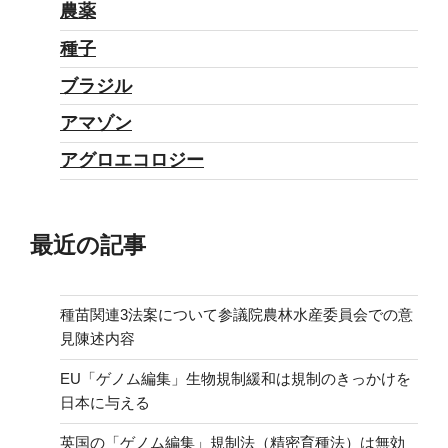
農薬
種子
ブラジル
アマゾン
アグロエコロジー
最近の記事
種苗関連3法案について参議院農林水産委員会での意
見陳述内容
EU「ゲノム編集」生物規制緩和は規制のきっかけを
日本に与える
英国の「ゲノム編集」規制法（精密育種法）は無効