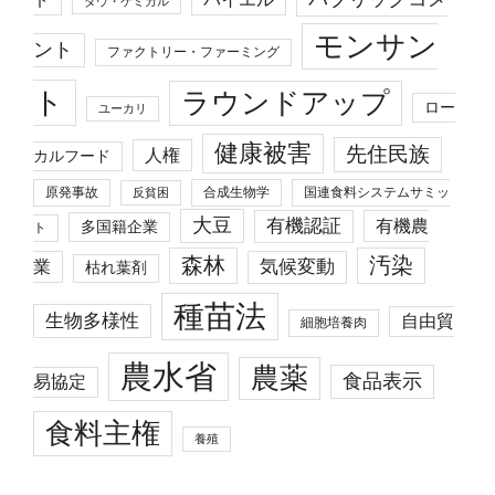
ド
ダウ・ケミカル
モンサン
ント
ファクトリー・ファーミング
ト
ラウンドアップ
ロー
ユーカリ
健康被害
先住民族
人権
カルフード
原発事故
合成生物学
国連食料システムサミッ
反貧困
大豆
有機認証
有機農
多国籍企業
ト
森林
汚染
業
気候変動
枯れ葉剤
種苗法
生物多様性
自由貿
細胞培養肉
農水省
農薬
食品表示
易協定
食料主権
養殖