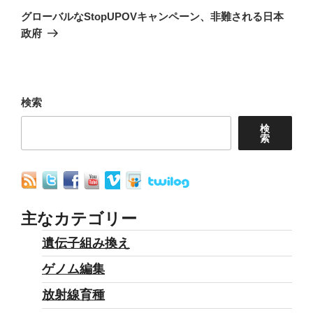
ゲ
の
グローバルなStopUPOVキャンペーン、非難される日本
ー
投
政府
シ
稿
ョ
ン
検索
検
索
主なカテゴリー
遺伝子組み換え
ゲノム編集
放射線育種