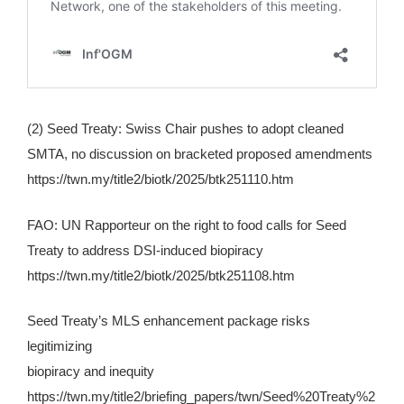
(2) Seed Treaty: Swiss Chair pushes to adopt cleaned
SMTA, no discussion on bracketed proposed amendments
https://twn.my/title2/biotk/2025/btk251110.htm
FAO: UN Rapporteur on the right to food calls for Seed
Treaty to address DSI-induced biopiracy
https://twn.my/title2/biotk/2025/btk251108.htm
Seed Treaty’s MLS enhancement package risks
legitimizing
biopiracy and inequity
https://twn.my/title2/briefing_papers/twn/Seed%20Treaty%2