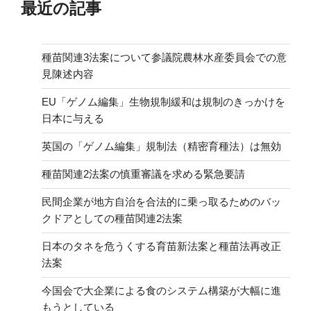
最近の記事
種苗関連3法案について参議院農林水産委員会での意
見陳述内容
EU「ゲノム編集」生物規制緩和は規制のきっかけを
日本に与える
英国の「ゲノム編集」規制法（精密育種法）は無効
種苗関連2法案の慎重審議を求める緊急要請
民間企業が地方自治を合法的に乗っ取るためのバッ
クドアとしての種苗関連2法案
日本のタネを危うくする育苗新法案と種苗法再改正
法案
今国会で大企業による食のシステム構築が大幅に進
もうとしている