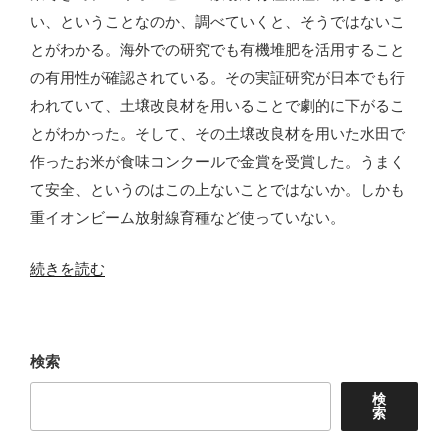
い、ということなのか、調べていくと、そうではないこ
とがわかる。海外での研究でも有機堆肥を活用すること
の有用性が確認されている。その実証研究が日本でも行
われていて、土壌改良材を用いることで劇的に下がるこ
とがわかった。そして、その土壌改良材を用いた水田で
作ったお米が食味コンクールで金賞を受賞した。うまく
て安全、というのはこの上ないことではないか。しかも
重イオンビーム放射線育種など使っていない。
“土
続きを読む
壌
改
良
検索
材
検
で
索
カ