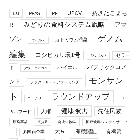
あきたこまち
EU
UPOV
PFAS
TPP
みどりの食料システム戦略
R
アマ
ゲノム
ゾン
カドミウム汚染
ウイルス
編集
コシヒカリ環1号
セラー
ジカンバ
パブリックコメ
バイエル
ド
ダウ・ケミカル
モンサン
ント
ファクトリー・ファーミング
ト
ラウンドアップ
ロー
ユーカリ
健康被害
先住民族
人権
カルフード
原発事故
合成生物学
国連食料システムサミッ
反貧困
大豆
有機認証
有機農
多国籍企業
ト