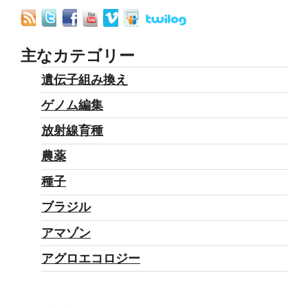
ド
ミ
ウ
主なカテゴリー
ム
遺伝子組み換え
汚
ゲノム編集
染
対
放射線育種
策”
農薬
の
種子
ブラジル
アマゾン
アグロエコロジー