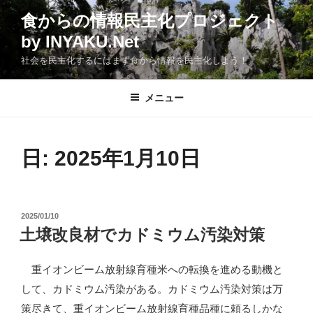
コ
食からの情報民主化プロジェクト
ン
by INYAKU.Net
テ
ン
社会を民主化するにはまず食から情報を民主化しよう！
ツ
へ
メニュー
ス
キ
ッ
日:
2025年1月10日
プ
投
2025/01/10
稿
土壌改良材でカドミウム汚染対策
日:
重イオンビーム放射線育種米への転換を進める動機と
して、カドミウム汚染がある。カドミウム汚染対策は万
策尽きて、重イオンビーム放射線育種品種に頼るしかな