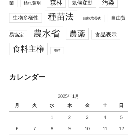
森林
汚染
業
気候変動
枯れ葉剤
種苗法
生物多様性
自由貿
細胞培養肉
農水省
農薬
食品表示
易協定
食料主権
養殖
カレンダー
2025年1月
月
火
水
木
金
土
日
1
2
3
4
5
6
7
8
9
10
11
12