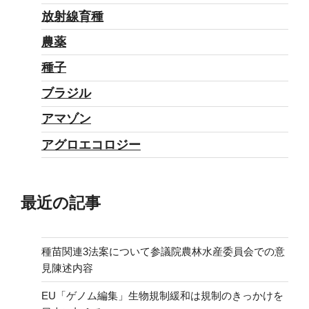
な
放射線育種
っ
農薬
た
種子
課
題：
ブラジル
医
アマゾン
療
アグロエコロジー
政
策”
の
最近の記事
種苗関連3法案について参議院農林水産委員会での意
見陳述内容
EU「ゲノム編集」生物規制緩和は規制のきっかけを