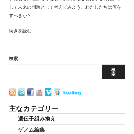
の
して未来の問題として考えてみよう。わたしたちは何を
すべきか？
“新
続きを読む
型
コ
ロ
検索
ナ
検
ウ
索
イ
ル
ス
で
主なカテゴリー
露
遺伝子組み換え
わ
ゲノム編集
に