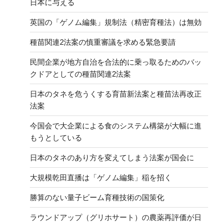
日本に与える
英国の「ゲノム編集」規制法（精密育種法）は無効
種苗関連2法案の慎重審議を求める緊急要請
民間企業が地方自治を合法的に乗っ取るためのバッ
クドアとしての種苗関連2法案
日本のタネを危うくする育苗新法案と種苗法再改正
法案
今国会で大企業による食のシステム構築が大幅に進
もうとしている
日本のタネのあり方を変えてしまう法案が国会に
大規模乾田直播は「ゲノム編集」稲を招く
勝算のない量子ビーム育種技術の国策化
ラウンドアップ（グリホサート）の農薬再評価が日