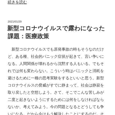
“コ
続きを読む
オ
ロ
投
2021/01/29
ギ
稿
新型コロナウイルスで露わになった
食・
日:
課題：医療政策
工
業
新型コロナウイルスでも原発事故の時もそうなのだけ
的
ど、ある種、社会的パニック症状が起きて、言い争いに
昆
なる。人間関係が壊れるから沈黙する人もいる。でもそ
虫
れでは何も変わらない。こういう時はパニックと消耗を
食
避けるために一種の思考実験をするといいと思う。新型
推
コロナウイルスの脅威がすでに静まって、社会は静寂を
進
取り戻したと空想しよう。さて、そこでこんな苦しみが
に
二度と起きないようにするためには何をしなければなら
ノ
ないか、考えてみよう。今の問題となるとどうしても争
ー”
いになる。だから今はもう解決したことにするのだ。そ