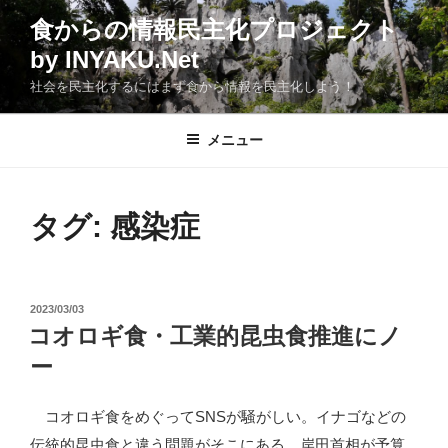
コ
食からの情報民主化プロジェクト
ン
by INYAKU.Net
テ
ン
社会を民主化するにはまず食から情報を民主化しよう！
ツ
へ
メニュー
ス
キ
ッ
タグ:
感染症
プ
投
2023/03/03
稿
コオロギ食・工業的昆虫食推進にノ
日:
ー
コオロギ食をめぐってSNSが騒がしい。イナゴなどの
伝統的昆虫食と違う問題がそこにある。岸田首相が予算