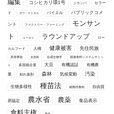
編集
コシヒカリ環1号
セラー
ジカンバ
パブリックコメ
バイエル
ド
ダウ・ケミカル
モンサン
ント
ファクトリー・ファーミング
ト
ラウンドアップ
ロー
ユーカリ
健康被害
先住民族
人権
カルフード
原発事故
合成生物学
国連食料システムサミッ
反貧困
大豆
有機認証
有機農
多国籍企業
ト
森林
汚染
業
気候変動
枯れ葉剤
種苗法
生物多様性
自由貿
細胞培養肉
農水省
農薬
食品表示
易協定
食料主権
養殖