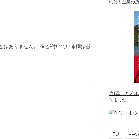
れとも企業の
とはありません。
※
が付いている欄は必
第1章「アグロ
きました。
EU
PFA