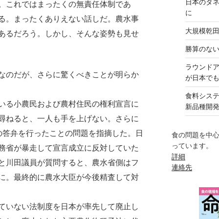
日本のタ
。これではまったくの無責任体制であ
に
る。まったくありえない話しだ。農水事
大規模乾
あるだろう。しかし、そんな姿勢も見せ
勝算のな
ラウンド
なのだが、さらに驚くべきことが明らか
が日本で
食料シス
いる小農民および農村住民の権利宣言に
新品種開
尋ねると、一人も手を上げない。さらに
の答弁を行ったことの問題を指摘した。日
食の問題を中
っています。
務省が暴走して宣言成立に反対していた
詳細
と川田議員が質問すると、農水省側はフ
連絡先
に。最終的に農水大臣が今後精査して対
ていない法制度を日本が率先して廃止し