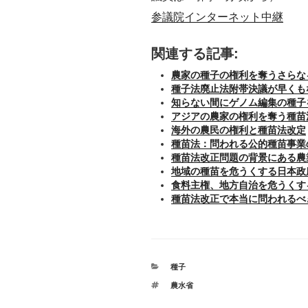
参議院インターネット中継
関連する記事:
農家の種子の権利を奪うさらな
種子法廃止法附帯決議が早くも
知らない間にゲノム編集の種子
アジアの農家の権利を奪う種苗
海外の農民の権利と種苗法改定
種苗法：問われる公的種苗事業
種苗法改正問題の背景にある農
地域の種苗を危うくする日本政
食料主権、地方自治を危うくす
種苗法改正で本当に問われるべ
カ
種子
テ
タ
農水省
ゴ
グ
リ