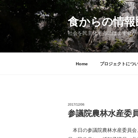
コ
ン
テ
食からの情報民主
ン
ツ
社会を民主化するにはまず食か
へ
ス
キ
ッ
Home
プロジェクトにつ
プ
投
2017/12/06
稿
参議院農林水産委
日:
本日の参議院農林水産委員会