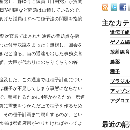
産党）、森ゆうこ議員（自由党）が質問
欧EPA問題など問題は山積しているので、
あげた議員はすべて種子法の問題を指摘
主なカテ
遺伝子組
事務次官名で出された通達の問題点を指
ゲノム編
れた付帯決議をまったく無視し、国会を
放射線育
きだと迫る。当の通達を出した事務次官
農薬
ず、大臣が代わりにのらりくらりの答
種子
追及した。この通達では種子計画につい
ブラジル
は種子が不足してしまう事態にならない
アマゾン
で、種籾作るために4年かかるため、都道
アグロエ
前に需要をつかんだ上で種子を作るため
。その種子計画まで廃止するのか、とい
最近の記
水省は都道府県がやりたければやってよ