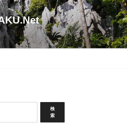
U.Net
検
索