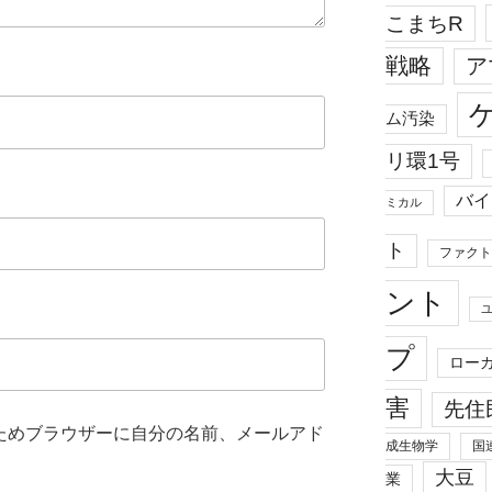
こまちR
戦略
ア
ム汚染
リ環1号
バイ
ミカル
ト
ファクト
ント
プ
ロー
害
先住
ためブラウザーに自分の名前、メールアド
成生物学
国
大豆
業