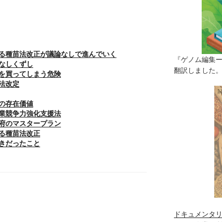
る種苗法改正が議論なしで進んでいく
『ゲノム編集
なしくずし
翻訳しました。（
を買ってしまう危険
法改定
の存在価値
業競争力強化支援法
府のマスタープラン
る種苗法改正
きだったこと
ドキュメンタリ