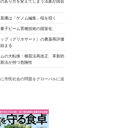
ネのあり方を変えてしまう法案が国会
田直播は「ゲノム編集」稲を招く
い量子ビーム育種技術の国策化
アップ（グリホサート）の農薬再評価
も始まる
テムの大転換：種苗法再改正、革新的
発新法が持つ危険性
心に市民社会の問題をグローバルに追