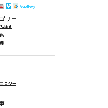
ゴリー
み換え
集
種
コロジー
事