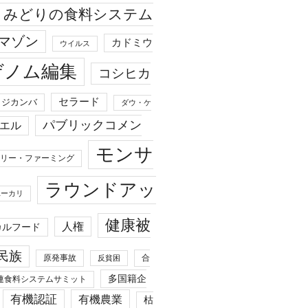
みどりの食料システム
マゾン
カドミウ
ウイルス
ゲノム編集
コシヒカ
セラード
ジカンバ
ダウ・ケ
パブリックコメン
エル
モンサ
リー・ファーミング
ラウンドアッ
ユーカリ
健康被
人権
カルフード
民族
原発事故
合
反貧困
多国籍企
連食料システムサミット
有機認証
有機農業
枯