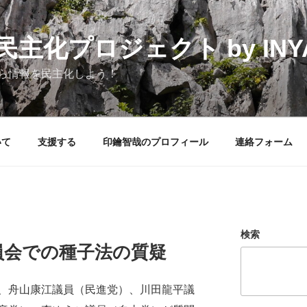
化プロジェクト by INYAK
ら情報を民主化しよう！
いて
支援する
印鑰智哉のプロフィール
連絡フォーム
検索
員会での種子法の質疑
、舟山康江議員（民進党）、川田龍平議