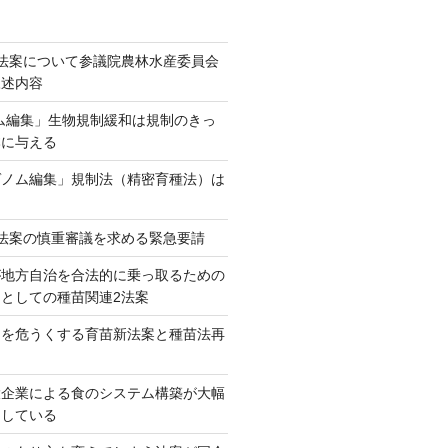
法案について参議院農林水産委員会
陳述内容
ム編集」生物規制緩和は規制のきっ
本に与える
ゲノム編集」規制法（精密育種法）は
法案の慎重審議を求める緊急要請
が地方自治を合法的に乗っ取るための
としての種苗関連2法案
ネを危うくする育苗新法案と種苗法再
大企業による食のシステム構築が大幅
としている