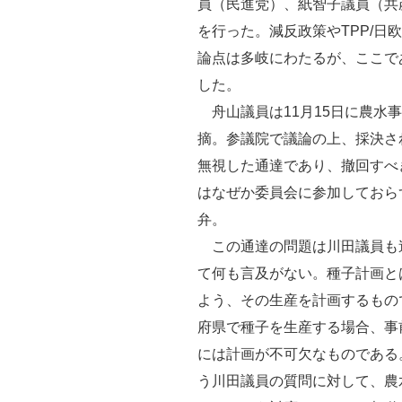
員（民進党）、紙智子議員（共
を行った。減反政策やTPP/日
論点は多岐にわたるが、ここで
した。
舟山議員は11月15日に農水
摘。参議院で議論の上、採決さ
無視した通達であり、撤回すべ
はなぜか委員会に参加しておら
弁。
この通達の問題は川田議員も
て何も言及がない。種子計画と
よう、その生産を計画するもの
府県で種子を生産する場合、事
には計画が不可欠なものである
う川田議員の質問に対して、農