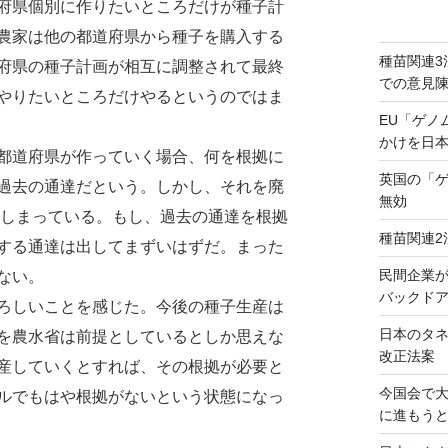
府県個別に作りたいところだけが種子計
農家は他の都道府県から種子を購入する
種苗関連3
府県の種子計画が相互に調整されて最終
での意見
やりたいところだけやるというのではま
EU「ゲノ
かけを日
都道府県が作っていく場合、何を根拠に
英国の「
過去の通達だという。しかし、それを廃
無効
てしまっている。もし、過去の通達を根拠
種苗関連2
する通達は出してまずいはずだ。まった
民間企業
ない。
バックドア
ろしいことを感じた。今後の種子生産は
日本のタ
を農水省は前提としているとしか思えな
改正法案
産していくとすれば、その根拠が必要と
今国会で
ルでもはや根拠がないという状態になっ
に進もう