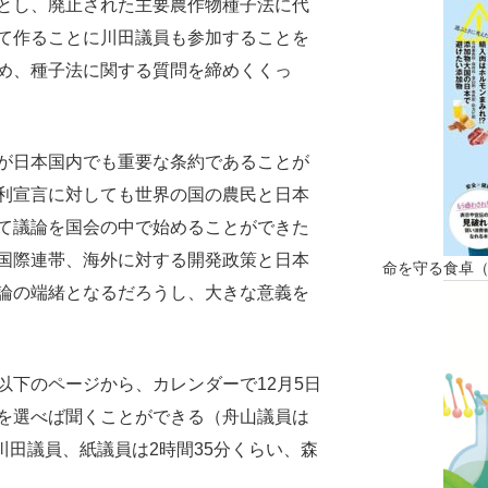
とし、廃止された主要農作物種子法に代
て作ることに川田議員も参加することを
め、種子法に関する質問を締めくくっ
が日本国内でも重要な条約であることが
利宣言に対しても世界の国の農民と日本
て議論を国会の中で始めることができた
国際連帯、海外に対する開発政策と日本
命を守る食卓
論の端緒となるだろうし、大きな意義を
以下のページから、カレンダーで12月5日
を選べば聞くことができる（舟山議員は
ら川田議員、紙議員は2時間35分くらい、森