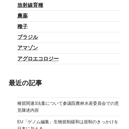
放射線育種
農薬
種子
ブラジル
アマゾン
アグロエコロジー
最近の記事
種苗関連3法案について参議院農林水産委員会での意
見陳述内容
EU「ゲノム編集」生物規制緩和は規制のきっかけを
日本に与える