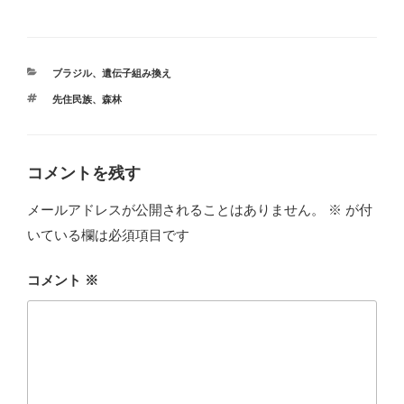
カ
ブラジル
、
遺伝子組み換え
テ
タ
先住民族
、
森林
ゴ
グ
リ
ー
コメントを残す
メールアドレスが公開されることはありません。
※
が付
いている欄は必須項目です
コメント
※