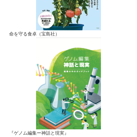
命を守る食卓（宝島社）
『ゲノム編集ー神話と現実』