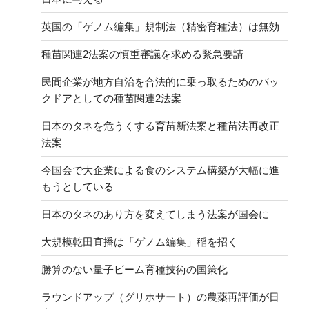
英国の「ゲノム編集」規制法（精密育種法）は無効
種苗関連2法案の慎重審議を求める緊急要請
民間企業が地方自治を合法的に乗っ取るためのバッ
クドアとしての種苗関連2法案
日本のタネを危うくする育苗新法案と種苗法再改正
法案
今国会で大企業による食のシステム構築が大幅に進
もうとしている
日本のタネのあり方を変えてしまう法案が国会に
大規模乾田直播は「ゲノム編集」稲を招く
勝算のない量子ビーム育種技術の国策化
ラウンドアップ（グリホサート）の農薬再評価が日