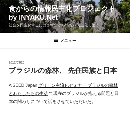
コ
食からの情報民主化プロジェクト
ン
by INYAKU.Net
テ
ン
社会を民主化するにはまず食から情報を民主化しよう！
ツ
へ
メニュー
ス
キ
ッ
投
2012/03/20
プ
稿
ブラジルの森林、 先住民族と日本
日:
A SEED Japan
グリーン主流化セミナー ブラジルの森林
とわたしたちの生活
で現在のブラジルが抱える問題と日
本の関わりについて話をさせていただいた。