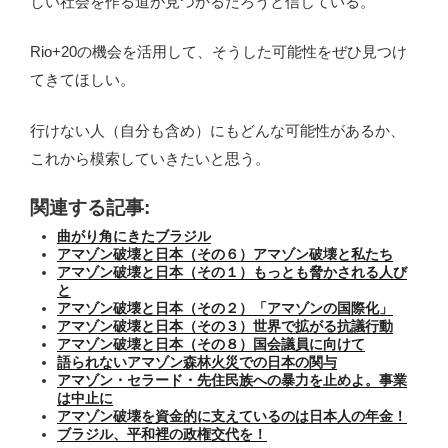
しい社会を作る道が見つかるだろうと信じている。
Rio+20の機会を活用して、そうした可能性をぜひ見つけ
てきてほしい。
行けない人（自分も含め）にもどんな可能性があるか、
これから模索していきたいと思う。
関連する記事:
曲がり角にきたブラジル
アマゾン破壊と日本（その６）アマゾン破壊と私たち
アマゾン破壊と日本（その１）もっとも脅かされる人び
と
アマゾン破壊と日本（その２）「アマゾンの国際化」
アマゾン破壊と日本（その３）世界で拡がる抗議行動
アマゾン破壊と日本（その８）国会議員に向けて
語られないアマゾン森林火災での日本の関与
アマゾン・セラード・先住民族への暴力を止めよ。事業
は中止に
アマゾン破壊を資金的に支えているのは日本人の年金！
ブラジル、平和裡の政権交代を！