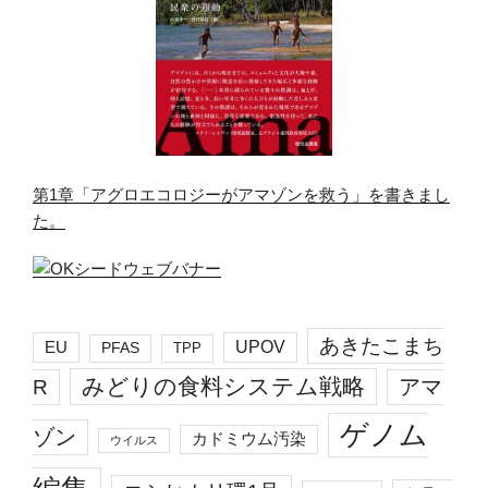
第1章「アグロエコロジーがアマゾンを救う」を書きまし
た。
あきたこまち
EU
UPOV
PFAS
TPP
みどりの食料システム戦略
R
アマ
ゲノム
ゾン
カドミウム汚染
ウイルス