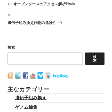
稿
の
オープンソースのアクセス解析Piwik
ナ
投
稿
次
次
ビ
の
遺伝子組み換え作物の危険性
ゲ
投
ー
稿
シ
ョ
検索
ン
検
索
主なカテゴリー
遺伝子組み換え
ゲノム編集