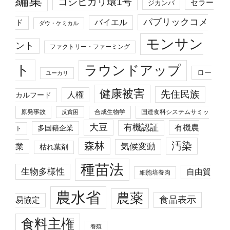
編集
コシヒカリ環1号
セラー
ジカンバ
パブリックコメ
バイエル
ド
ダウ・ケミカル
モンサン
ント
ファクトリー・ファーミング
ト
ラウンドアップ
ロー
ユーカリ
健康被害
先住民族
人権
カルフード
原発事故
合成生物学
国連食料システムサミッ
反貧困
大豆
有機認証
有機農
多国籍企業
ト
森林
汚染
業
気候変動
枯れ葉剤
種苗法
生物多様性
自由貿
細胞培養肉
農水省
農薬
食品表示
易協定
食料主権
養殖