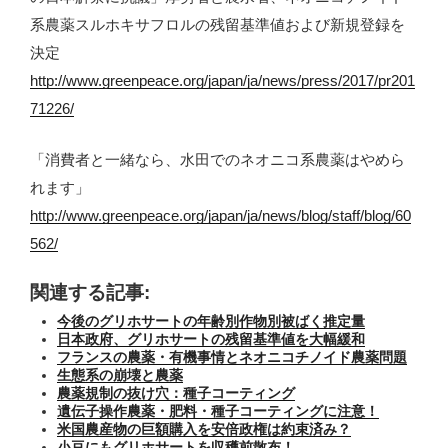
系農薬スルホキサフロルの残留基準値および新規登録を
決定
http://www.greenpeace.org/japan/ja/news/press/2017/pr201
71226/
「消費者と一緒なら、水田でのネオニコ系農薬はやめら
れます」
http://www.greenpeace.org/japan/ja/news/blog/staff/blog/60
562/
関連する記事:
今後のグリホサートの年齢別作物別被ばく推定量
日本政府、グリホサートの残留基準値を大幅緩和
フランスの農薬・有機事情とネオニコチノイド農薬問題
生態系の崩壊と農薬
農薬規制の抜け穴：種子コーティング
遺伝子操作農薬・肥料・種子コーティングに注意！
米国農産物の巨額購入を安倍政権は約束済み？
小豆にもグリホサートを収穫前散布！