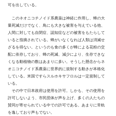
可を出している。
このネオニコチノイド系農薬は神経に作用し、蜂の大
量死滅だけでなく、鳥にも大きな被害を与えている他、
人間に対しても自閉症、認知症などの被害をもたらして
いると指摘されている。蜂がいなくなれば人類は消滅せ
ざるを得ない。というのも食の多くが蜂による花粉の交
配に依存しており、蜂の死滅、減少により、生存できな
くなる動植物の数はあまりに多い。そうした懸念からネ
オニコチノイド系農薬に世界的に規制する動きが本格化
している。米国ですらスルホキサフロルは一定規制して
いる。
その中で日本政府は使用を許可。しかも、その使用を
許可しないよう、市民団体が声を上げ、多くの人たちの
賛同が寄せられている中での許可である。あまりに常軌
を逸しており声もでない。