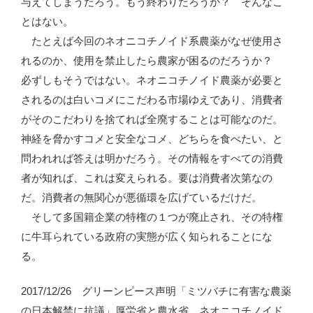
与えてしまうだろう。もう終わりだろうか？ そんなこ
とはない。
たとえば今回のネオニコチノイド系農薬がなぜ使用さ
れるのか、使用を禁止したら農家が困るのだろうか？
必ずしもそうではない。ネオニコチノイド農薬が必要と
されるのは白いコメにこだわる市場ゆえであり、消費者
がそのこだわりを捨てれば全廃することは可能なのだ。
神経を脅かすコメと安全なコメ、どちらを食べたい、と
問われれば答えは明かだろう。その情報をすべての消費
者が知れば、これは変えられる。要は消費者次第なの
だ。消費者の無関心が悪循環を広げているだけだ。
そして多国籍企業の特権の１つが廃止され、その特権
に牛耳られている政府の実態が広く知られることにな
る。
2017/12/26 グリーンピース声明「ミツバチに有害な農薬
の日本解禁に抗議」厚労省と農水省、ネオニコチノイド