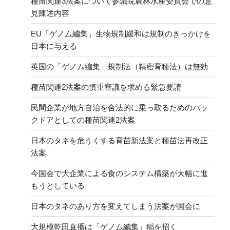
種苗関連3法案について参議院農林水産委員会での意
見陳述内容
EU「ゲノム編集」生物規制緩和は規制のきっかけを
日本に与える
英国の「ゲノム編集」規制法（精密育種法）は無効
種苗関連2法案の慎重審議を求める緊急要請
民間企業が地方自治を合法的に乗っ取るためのバッ
クドアとしての種苗関連2法案
日本のタネを危うくする育苗新法案と種苗法再改正
法案
今国会で大企業による食のシステム構築が大幅に進
もうとしている
日本のタネのあり方を変えてしまう法案が国会に
大規模乾田直播は「ゲノム編集」稲を招く