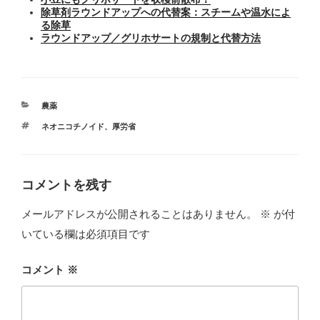
除草剤ラウンドアップへの代替案：スチームや温水によ
る除草
ラウンドアップ／グリホサートの規制と代替方法
カ
農薬
テ
タ
ネオニコチノイド
、
厚労省
ゴ
グ
リ
ー
コメントを残す
メールアドレスが公開されることはありません。
※
が付
いている欄は必須項目です
コメント
※