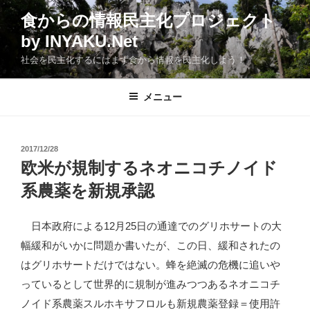
コ
食からの情報民主化プロジェクト
ン
by INYAKU.Net
テ
ン
社会を民主化するにはまず食から情報を民主化しよう！
ツ
へ
メニュー
ス
キ
ッ
投
2017/12/28
プ
稿
欧米が規制するネオニコチノイド
日:
系農薬を新規承認
日本政府による12月25日の通達でのグリホサートの大
幅緩和がいかに問題か書いたが、この日、緩和されたの
はグリホサートだけではない。蜂を絶滅の危機に追いや
っているとして世界的に規制が進みつつあるネオニコチ
ノイド系農薬スルホキサフロルも新規農薬登録＝使用許