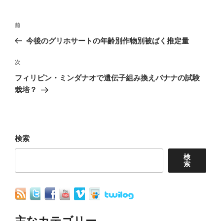
投
前
前
稿
の
今後のグリホサートの年齢別作物別被ばく推定量
ナ
投
稿
次
次
ビ
の
フィリピン・ミンダナオで遺伝子組み換えバナナの試験
ゲ
投
栽培？
ー
稿
シ
ョ
検索
ン
検
索
主なカテゴリー