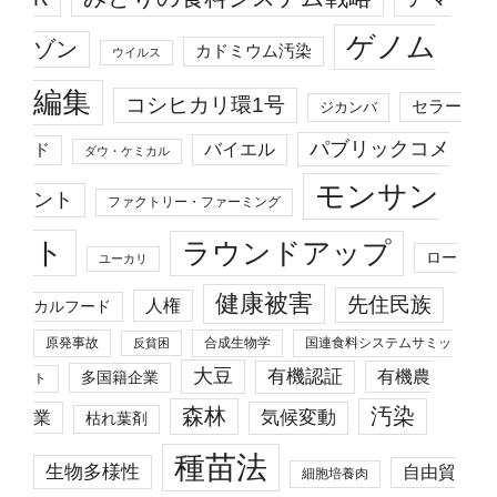
ゲノム
ゾン
カドミウム汚染
ウイルス
編集
コシヒカリ環1号
セラー
ジカンバ
パブリックコメ
バイエル
ド
ダウ・ケミカル
モンサン
ント
ファクトリー・ファーミング
ト
ラウンドアップ
ロー
ユーカリ
健康被害
先住民族
人権
カルフード
原発事故
合成生物学
国連食料システムサミッ
反貧困
大豆
有機認証
有機農
多国籍企業
ト
森林
汚染
業
気候変動
枯れ葉剤
種苗法
生物多様性
自由貿
細胞培養肉