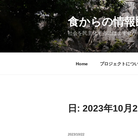
コ
ン
テ
食からの情報民主
ン
ツ
社会を民主化するにはまず食か
へ
ス
キ
ッ
Home
プロジェクトにつ
プ
日:
2023年10月
投
2023/10/22