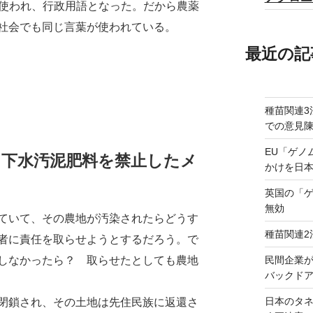
でも使われ、行政用語となった。だから農薬
社会でも同じ言葉が使われている。
最近の記
種苗関連3
での意見
EU「ゲノ
：下水汚泥肥料を禁止したメ
かけを日
英国の「
無効
ていて、その農地が汚染されたらどうす
種苗関連2
者に責任を取らせようとするだろう。で
民間企業
しなかったら？ 取らせたとしても農地
バックドア
日本のタ
閉鎖され、その土地は先住民族に返還さ