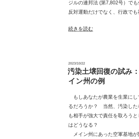
ジルの連邦法 (第7,802号）
反対運動だけでなく、行政でも
“「農
続きを読む
薬」
と
「農
投
2023/10/22
毒」：
稿
汚染土壌回復の試み
日:
ブ
イン州の例
ラ
ジ
もしあなたが農業を生業にし
ル
るだろうか？ 当然、汚染した
で
も相手が強大で責任を取ろうと
は
はどうなる？
な
メイン州にあった空軍基地が