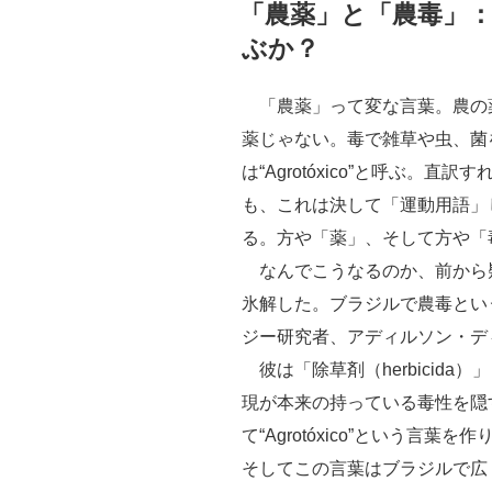
稿
「農薬」と「農毒」
日:
ぶか？
「農薬」って変な言葉。農の
薬じゃない。毒で雑草や虫、菌
は“Agrotóxico”と呼ぶ。
も、これは決して「運動用語」
る。方や「薬」、そして方や「毒
なんでこうなるのか、前から疑
氷解した。ブラジルで農毒とい
ジー研究者、アディルソン・ディ
彼は「除草剤（herbicida）」
現が本来の持っている毒性を隠
て“Agrotóxico”という言
そしてこの言葉はブラジルで広く