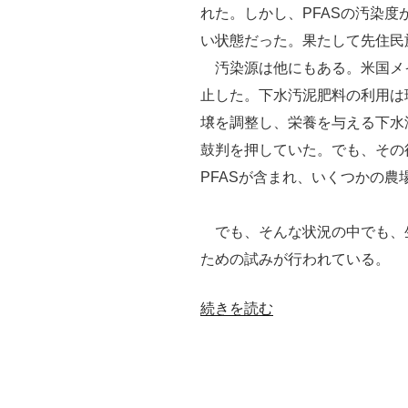
ぜ
れた。しかし、PFASの汚染
農
い状態だった。果たして先住民
毒
汚染源は他にもある。米国メ
と
止した。下水汚泥肥料の利用は
呼
壌を調整し、栄養を与える下水
ぶ
鼓判を押していた。でも、その
か？”
PFASが含まれ、いくつかの
の
でも、そんな状況の中でも、
ための試みが行われている。
“汚
続きを読む
染
土
壌