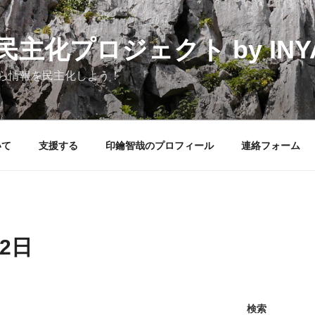
化プロジェクト by INYAK
ら情報を民主化しよう！
いて
支援する
印鑰智哉のプロフィール
連絡フォーム
22日
検索