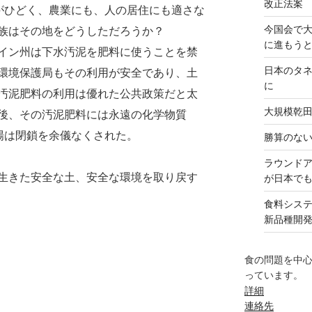
改正法案
度がひどく、農業にも、人の居住にも適さな
今国会で
族はその地をどうしただろうか？
に進もう
イン州は下水汚泥を肥料に使うことを禁
日本のタ
環境保護局もその利用が安全であり、土
に
汚泥肥料の利用は優れた公共政策だと太
大規模乾
後、その汚泥肥料には永遠の化学物質
農場は閉鎖を余儀なくされた。
勝算のな
ラウンド
生きた安全な土、安全な環境を取り戻す
が日本で
食料シス
新品種開
食の問題を中
っています。
詳細
連絡先