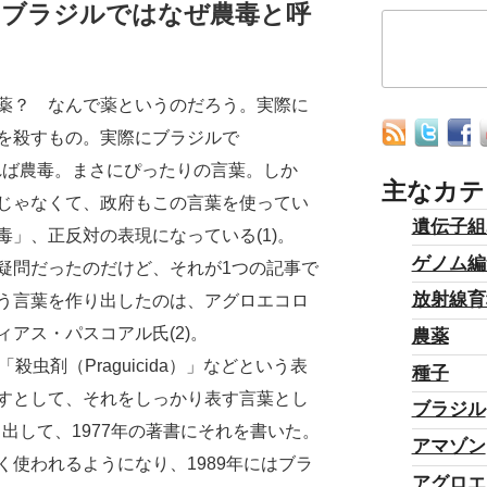
：ブラジルではなぜ農毒と呼
薬？ なんで薬というのだろう。実際に
を殺すもの。実際にブラジルで
直訳すれば農毒。まさにぴったりの言葉。しか
主なカテ
じゃなくて、政府もこの言葉を使ってい
遺伝子組
」、正反対の表現になっている(1)。
ゲノム編
問だったのだけど、それが1つの記事で
放射線育
う言葉を作り出したのは、アグロエコロ
アス・パスコアル氏(2)。
農薬
「殺虫剤（Praguicida）」などという表
種子
すとして、それをしっかり表す言葉とし
ブラジル
葉を作り出して、1977年の著書にそれを書いた。
アマゾン
使われるようになり、1989年にはブラ
アグロエ