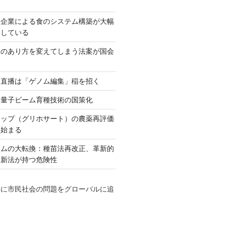
大企業による食のシステム構築が大幅
としている
ネのあり方を変えてしまう法案が国会
田直播は「ゲノム編集」稲を招く
い量子ビーム育種技術の国策化
アップ（グリホサート）の農薬再評価
も始まる
テムの大転換：種苗法再改正、革新的
発新法が持つ危険性
心に市民社会の問題をグローバルに追