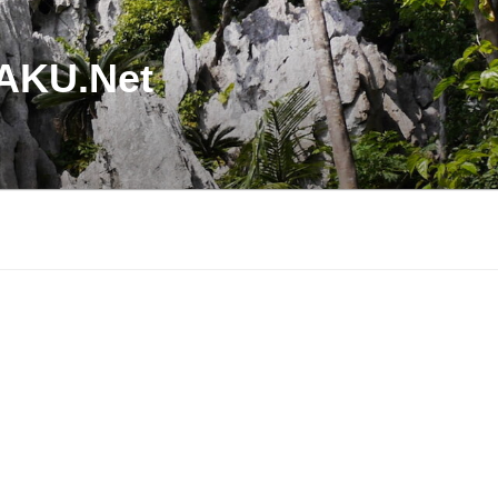
U.Net