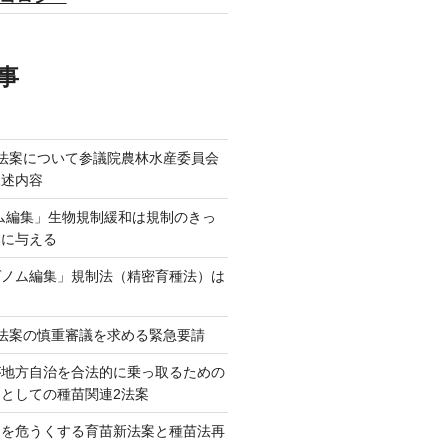
事
法案について参議院農林水産委員会
陳述内容
ム編集」生物規制緩和は規制のきっ
本に与える
ゲノム編集」規制法（精密育種法）は
法案の慎重審議を求める緊急要請
が地方自治を合法的に乗っ取るための
としての種苗関連2法案
ネを危うくする育苗新法案と種苗法再