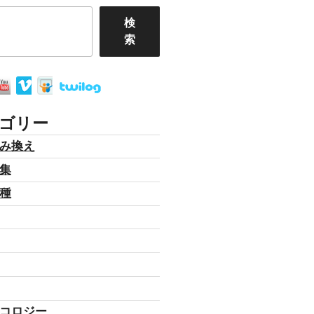
検
索
ゴリー
み換え
集
種
コロジー