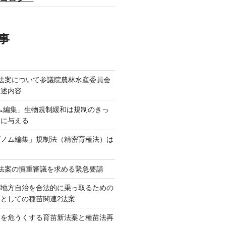
事
法案について参議院農林水産委員会
陳述内容
ム編集」生物規制緩和は規制のきっ
本に与える
ゲノム編集」規制法（精密育種法）は
法案の慎重審議を求める緊急要請
が地方自治を合法的に乗っ取るための
としての種苗関連2法案
ネを危うくする育苗新法案と種苗法再