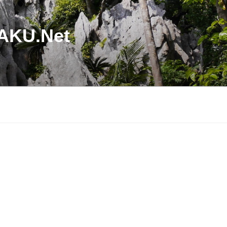
U.Net