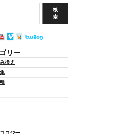
検
索
ゴリー
み換え
集
種
コロジー