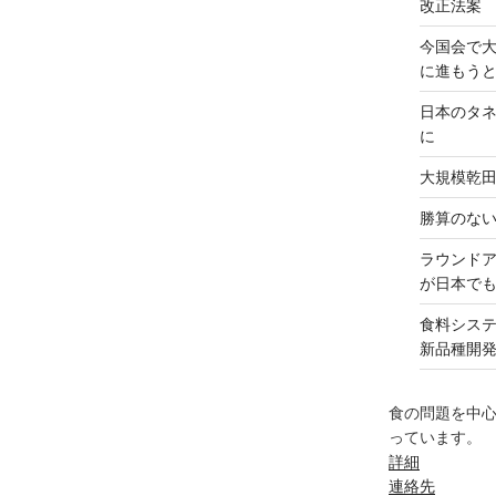
改正法案
今国会で
に進もう
日本のタ
に
大規模乾
勝算のな
ラウンド
が日本で
食料シス
新品種開
食の問題を中
っています。
詳細
連絡先