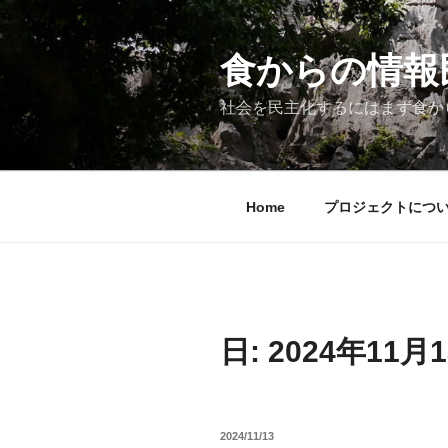
コ
ン
テ
食からの情報民主
ン
ツ
社会を民主化するにはまず食か
へ
ス
キ
ッ
Home
プロジェクトにつ
プ
日:
2024年11月
投
2024/11/13