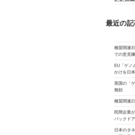
最近の記
種苗関連3
での意見
EU「ゲノ
かけを日
英国の「
無効
種苗関連2
民間企業
バックドア
日本のタ