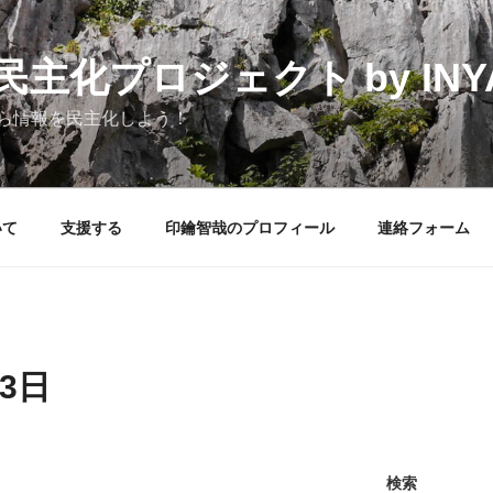
化プロジェクト by INYAK
ら情報を民主化しよう！
いて
支援する
印鑰智哉のプロフィール
連絡フォーム
13日
検索