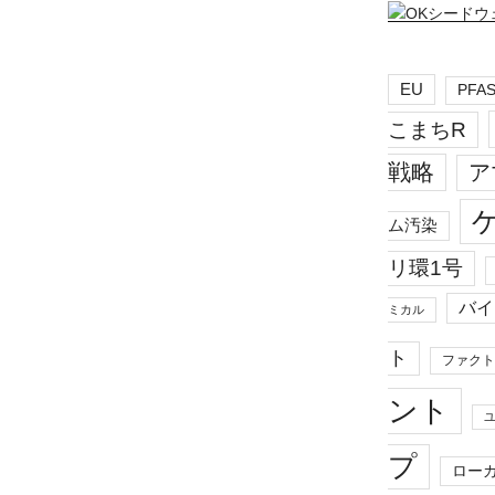
EU
PFA
こまちR
戦略
ア
ム汚染
リ環1号
バイ
ミカル
ト
ファクト
ント
プ
ロー