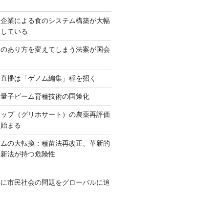
大企業による食のシステム構築が大幅
としている
ネのあり方を変えてしまう法案が国会
田直播は「ゲノム編集」稲を招く
い量子ビーム育種技術の国策化
アップ（グリホサート）の農薬再評価
も始まる
テムの大転換：種苗法再改正、革新的
発新法が持つ危険性
心に市民社会の問題をグローバルに追