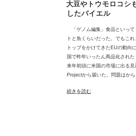
稿
大豆やトウモロコシ
日:
したバイエル
「ゲノム編集」食品といって
トと魚くらいだった。でもこれ
トップをかけてきたEUの動向
国で昨年いったん商品化された
来年初頭に米国の市場に出る見込
Projectから届いた。問題は
“大
続きを読む
豆
や
ト
ウ