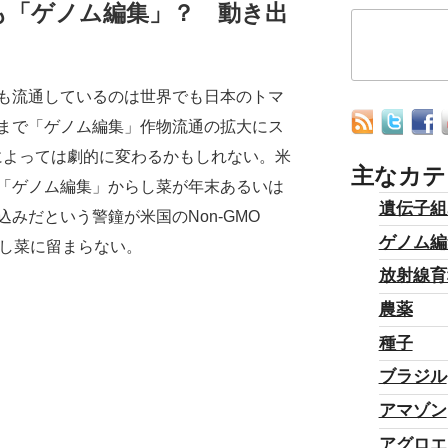
も「ゲノム編集」？ 動き出
も流通しているのは世界でも日本のトマ
まで「ゲノム編集」作物流通の拡大にス
によっては劇的に変わるかもしれない。米
主なカテ
「ゲノム編集」からし菜が年末あるいは
遺伝子組
みだという警鐘が米国のNon-GMO
ゲノム編
からし菜に留まらない。
放射線育
農薬
種子
ブラジル
アマゾン
アグロエ