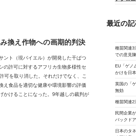
最近の記
組み換え作物への画期的判決
種苗関連3
での意見
サント（現バイエル）が開発した干ばつ
EU「ゲノ
シの許可に対するアフリカ生物多様性セ
かけを日
、許可を取り消した。それだけでなく、こ
英国の「
換え食品を適切な健康や環境影響の評価
無効
げかけることになった。9年越しの裁判が
種苗関連2
民間企業
バックドア
日本のタ