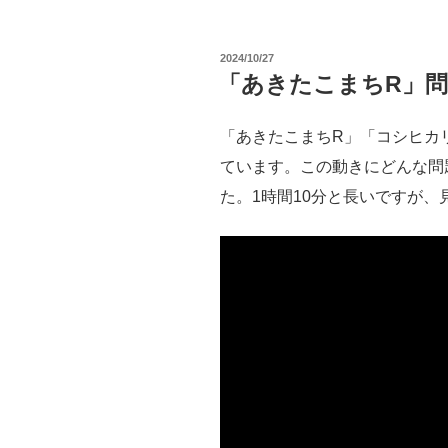
害
最
の
高
投
2024/10/27
3
裁、
稿
「あきたこまちR」
日:
形
遺
態”
伝
「あきたこまちR」「コシヒカ
の
子
ています。この動きにどんな問
組
た。1時間10分と長いですが
み
換
え
作
物
へ
の
画