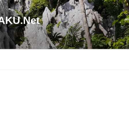
U.Net