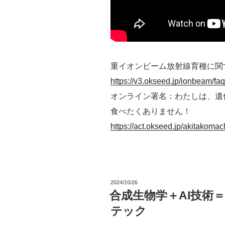
期
的
判
決”
の
重イオンビーム放射線育種に関
https://v3.okseed.jp/ionbeam/faq
オンライン署名：わたしは、遺
食べたくありません！
https://act.okseed.jp/akitakomac
投
2024/10/26
稿
合成生物学＋AI技術
日:
テック