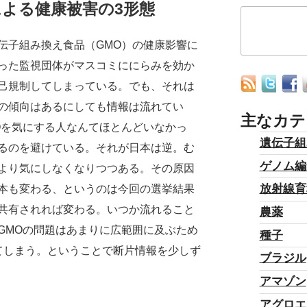
よる健康被害の3形態
子組み換え食品（GMO）の健康影響に
った監視団体がマスコミににらみを効か
己規制してしまっている。でも、それは
の傾向はあるにしても情報は流れてい
主なカテ
Oを気にする人なんてほとんどいなかっ
遺伝子組
るのを避けている。それが日本は逆。む
ゲノム編
より気にしなくなりつつある。その原因
放射線育
本も変わる、というのは今回の選挙結果
共有されれば変わる。いつか流れること
農薬
GMOの問題はあまりに広範囲に及ぶため
種子
てしまう。ということで断片情報を少しず
ブラジル
アマゾン
アグロエ