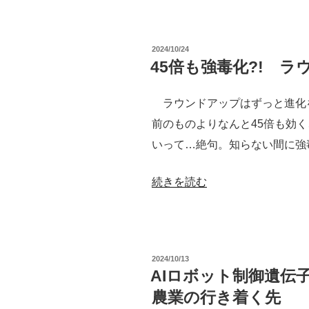
生
物
投
2024/10/24
学
稿
45倍も強毒化?! 
日:
＋
AI
ラウンドアップはずっと進化
技
前のものよりなんと45倍も効く
術
いって…絶句。知らない間に強
＝
ブ
“45
続きを読む
ラ
倍
ッ
も
ク
強
投
2024/10/13
ボ
毒
稿
AIロボット制御遺伝
日:
ッ
化?!
農業の行き着く先
ク
ラ