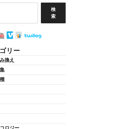
検
索
ゴリー
み換え
集
種
コロジー