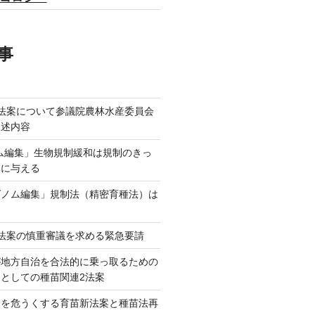
事
法案について参議院農林水産委員会
陳述内容
ム編集」生物規制緩和は規制のきっ
本に与える
ゲノム編集」規制法（精密育種法）は
法案の慎重審議を求める緊急要請
が地方自治を合法的に乗っ取るための
としての種苗関連2法案
ネを危うくする育苗新法案と種苗法再