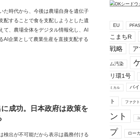
いた時代から、今後は農場自身を遺伝子
支配することで食を支配しようとした遺
EU
PFA
えて、農場全体をデジタル情報化し、AI
こまちR
るAI企業として農業生産を直接支配する
戦略
ア
ム汚染
リ環1号
バイ
ミカル
ト
ファクト
出に成功。日本政府は政策を
ント
る
プ
ロー
は検出が不可能だから表示は義務付ける