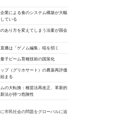
大企業による食のシステム構築が大幅
としている
ネのあり方を変えてしまう法案が国会
田直播は「ゲノム編集」稲を招く
い量子ビーム育種技術の国策化
アップ（グリホサート）の農薬再評価
も始まる
テムの大転換：種苗法再改正、革新的
発新法が持つ危険性
心に市民社会の問題をグローバルに追