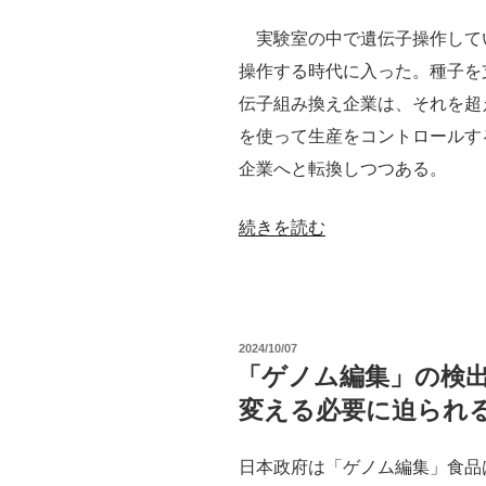
ス・
ウ
実験室の中で遺伝子操作して
バ
ン
操作する時代に入った。種子を
イ
ド
伝子組み換え企業は、それを超
オ
ア
を使って生産をコントロールす
テ
ッ
企業へと転換しつつある。
ッ
プ
ク”
の
“AI
続きを読む
の
新
ロ
成
ボ
分”
ッ
投
2024/10/07
の
ト
稿
「ゲノム編集」の検
日:
制
変える必要に迫られ
御
遺
日本政府は「ゲノム編集」食品