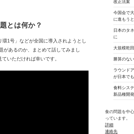
改正法案
今国会で
に進もう
問題とは何か？
日本のタ
に
リ環1号」などが全国に導入されようとし
大規模乾
題があるのか、まとめて話してみまし
、見ていただければ幸いです。
勝算のな
ラウンド
が日本で
食料シス
新品種開
食の問題を中
っています。
詳細
連絡先