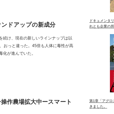
ドキュメンタリ
ラウンドアップの新成分
れとも企業の
を続け、現在の新しいラインナップは以
、おっと違った。45倍も人体に毒性が高
毒化が進んでいた。
子操作農場拡大中ースマート
第1章「アグロ
きました。