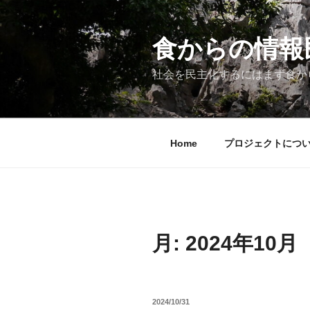
コ
ン
テ
食からの情報民主
ン
ツ
社会を民主化するにはまず食か
へ
ス
キ
ッ
Home
プロジェクトにつ
プ
月:
2024年10月
投
2024/10/31