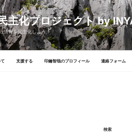
化プロジェクト by INYAK
ら情報を民主化しよう！
いて
支援する
印鑰智哉のプロフィール
連絡フォーム
検索