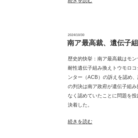
“遺
続きを読む
伝
子
組
投
2024/10/30
み
稿
南ア最高裁、遺伝子
日:
換
え
歴史的快挙：南ア最高裁はモン
食
耐性遺伝子組み換えトウモロコ
品
ンター（ACB）の訴えを認め
に
の判決は南ア政府が遺伝子組み
よ
なく認めていたことに問題を投
る
決着した。
健
康
“南
続きを読む
被
ア