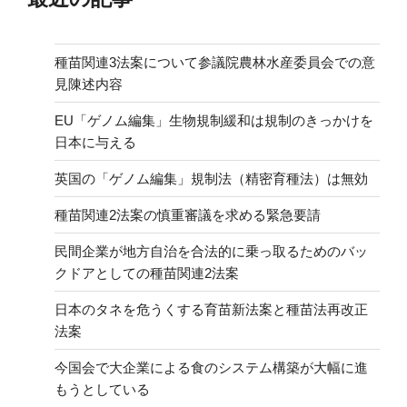
る
パ
ブ
種苗関連3法案について参議院農林水産委員会での意
コ
見陳述内容
メ”
EU「ゲノム編集」生物規制緩和は規制のきっかけを
の
日本に与える
英国の「ゲノム編集」規制法（精密育種法）は無効
種苗関連2法案の慎重審議を求める緊急要請
民間企業が地方自治を合法的に乗っ取るためのバッ
クドアとしての種苗関連2法案
日本のタネを危うくする育苗新法案と種苗法再改正
法案
今国会で大企業による食のシステム構築が大幅に進
もうとしている