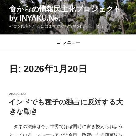
コ
食からの情報民主化プロジェクト
ン
by INYAKU.Net
テ
ン
社会を民主化するにはまず食から情報を民主化しよう！
ツ
へ
メニュー
ス
キ
ッ
日:
2026年1月20日
プ
投
2026/01/20
稿
インドでも種子の独占に反対する大
日:
きな動き
タネの法律は今、世界でほぼ同時に書き換えられよう
としている。マレーシアでは今日、政府による種苗法改