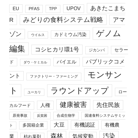
あきたこまち
EU
UPOV
PFAS
TPP
みどりの食料システム戦略
R
アマ
ゲノム
ゾン
カドミウム汚染
ウイルス
編集
コシヒカリ環1号
セラー
ジカンバ
パブリックコメ
バイエル
ド
ダウ・ケミカル
モンサン
ント
ファクトリー・ファーミング
ト
ラウンドアップ
ロー
ユーカリ
健康被害
先住民族
人権
カルフード
原発事故
合成生物学
国連食料システムサミッ
反貧困
大豆
有機認証
有機農
多国籍企業
ト
森林
汚染
業
気候変動
枯れ葉剤