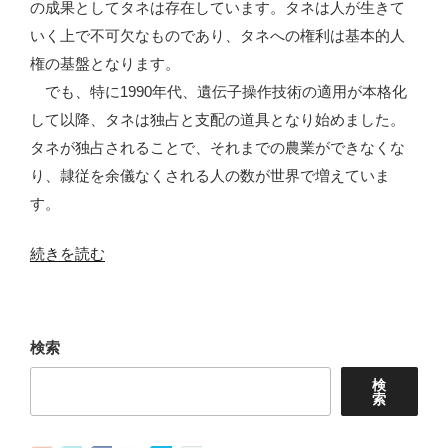
の成果としてタネは存在しています。タネは人が生きて
反
いく上で不可欠なものであり、タネへの権利は基本的人
対
権の基盤となります。
す
でも、特に1990年代、遺伝子操作技術の適用が本格化
る
して以降、タネは独占と支配の道具となり始めました。
大
タネが独占されることで、それまでの農業ができなくな
き
り、隷従を余儀なくされる人の数が世界で増えていま
な
す。
動
き”
“タ
続きを読む
の
ネ
を
め
検索
ぐ
検
る
索
国