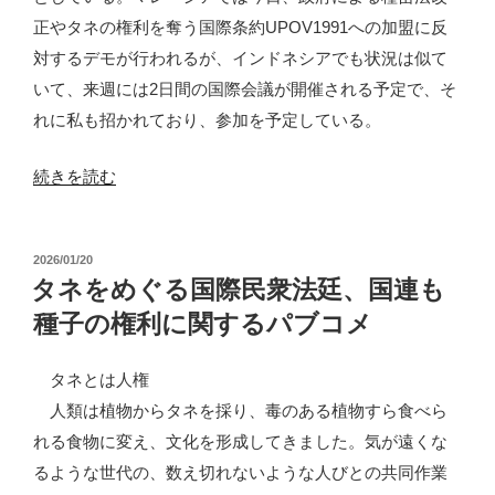
正やタネの権利を奪う国際条約UPOV1991への加盟に反
対するデモが行われるが、インドネシアでも状況は似て
いて、来週には2日間の国際会議が開催される予定で、そ
れに私も招かれており、参加を予定している。
“イ
続きを読む
ン
ド
投
2026/01/20
で
稿
タネをめぐる国際民衆法廷、国連も
も
日:
種子の権利に関するパブコメ
種
子
タネとは人権
の
人類は植物からタネを採り、毒のある植物すら食べら
独
れる食物に変え、文化を形成してきました。気が遠くな
占
るような世代の、数え切れないような人びとの共同作業
に