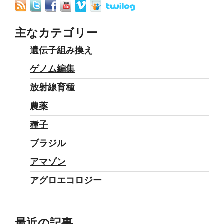
際
民
衆
主なカテゴリー
法
遺伝子組み換え
廷、
ゲノム編集
国
連
放射線育種
も
農薬
種
種子
子
の
ブラジル
権
アマゾン
利
アグロエコロジー
に
関
す
最近の記事