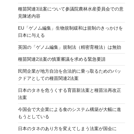
種苗関連3法案について参議院農林水産委員会での意
見陳述内容
EU「ゲノム編集」生物規制緩和は規制のきっかけを
日本に与える
英国の「ゲノム編集」規制法（精密育種法）は無効
種苗関連2法案の慎重審議を求める緊急要請
民間企業が地方自治を合法的に乗っ取るためのバッ
クドアとしての種苗関連2法案
日本のタネを危うくする育苗新法案と種苗法再改正
法案
今国会で大企業による食のシステム構築が大幅に進
もうとしている
日本のタネのあり方を変えてしまう法案が国会に