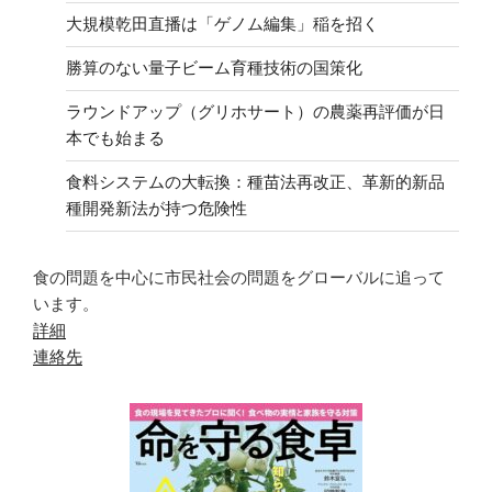
大規模乾田直播は「ゲノム編集」稲を招く
勝算のない量子ビーム育種技術の国策化
ラウンドアップ（グリホサート）の農薬再評価が日
本でも始まる
食料システムの大転換：種苗法再改正、革新的新品
種開発新法が持つ危険性
食の問題を中心に市民社会の問題をグローバルに追って
います。
詳細
連絡先