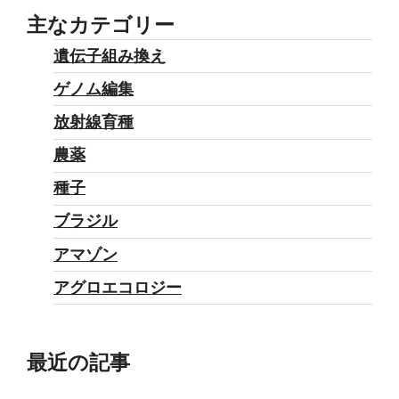
す
主なカテゴリー
新
遺伝子組み換え
た
ゲノム編集
な
食
放射線育種
料
農薬
シ
種子
ス
テ
ブラジル
ム
アマゾン
と
アグロエコロジー
は？”
の
最近の記事