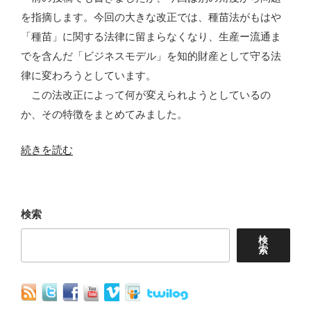
を指摘します。今回の大きな改正では、種苗法がもはや
「種苗」に関する法律に留まらなくなり、生産ー流通ま
でを含んだ「ビジネスモデル」を知的財産として守る法
律に変わろうとしています。
この法改正によって何が変えられようとしているの
か、その特徴をまとめてみました。
“種
続きを読む
苗
法
再
検索
改
検
正
索
が
め
ざ