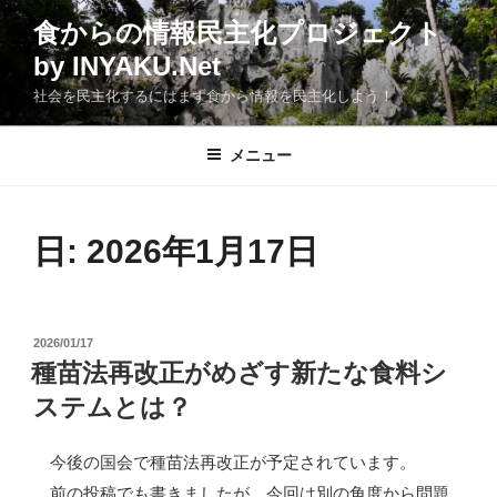
コ
食からの情報民主化プロジェクト
ン
by INYAKU.Net
テ
ン
社会を民主化するにはまず食から情報を民主化しよう！
ツ
へ
メニュー
ス
キ
ッ
日:
2026年1月17日
プ
投
2026/01/17
稿
種苗法再改正がめざす新たな食料シ
日:
ステムとは？
今後の国会で種苗法再改正が予定されています。
前の投稿でも書きましたが、今回は別の角度から問題