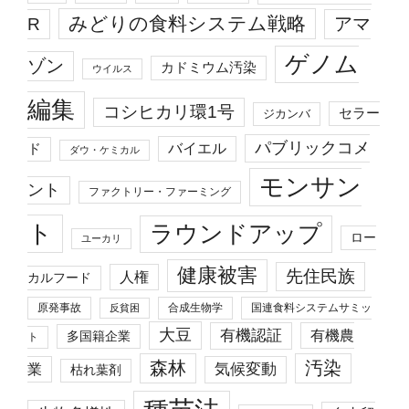
みどりの食料システム戦略
R
アマ
ゲノム
ゾン
カドミウム汚染
ウイルス
編集
コシヒカリ環1号
セラー
ジカンバ
パブリックコメ
バイエル
ド
ダウ・ケミカル
モンサン
ント
ファクトリー・ファーミング
ト
ラウンドアップ
ロー
ユーカリ
健康被害
先住民族
人権
カルフード
原発事故
合成生物学
国連食料システムサミッ
反貧困
大豆
有機認証
有機農
多国籍企業
ト
森林
汚染
業
気候変動
枯れ葉剤