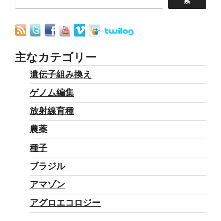
索
ば
ホ
く
サ
推
ー
定
ト
主なカテゴリー
量”
の
遺伝子組み換え
の
残
ゲノム編集
留
基
放射線育種
準
農薬
値
種子
を
大
ブラジル
幅
アマゾン
緩
アグロエコロジー
和”
の