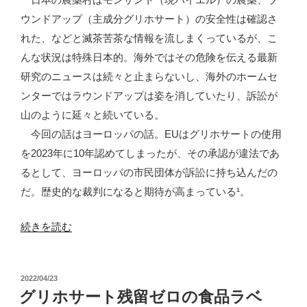
ウンドアップ（主成分グリホサート）の安全性は確認さ
れた、などと滅茶苦茶な情報を流しまくっているが、こ
んな状況は特殊日本的。海外ではその危険を伝える最新
研究のニュースは続々と止まらないし、海外のホームセ
ンターではラウンドアップは姿を消していたり、訴訟が
山のように延々と続いている。
今回の話はヨーロッパの話。EUはグリホサートの使用
を2023年に10年認めてしまったが、その承認が違法であ
るとして、ヨーロッパの市民団体が訴訟に持ち込んだの
だ。歴史的な裁判になると期待が高まっている¹。
“グ
続きを読む
リ
ホ
投
2022/04/23
サ
稿
グリホサート残留ゼロの食品ラベ
ー
日: