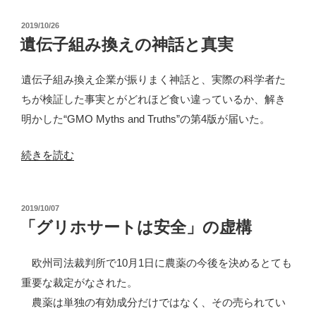
ホ
欧
投
2019/10/26
サ
州
稿
遺伝子組み換えの神話と真実
ー
日:
司
ト
法
遺伝子組み換え企業が振りまく神話と、実際の科学者た
残
裁
ちが検証した事実とがどれほど食い違っているか、解き
留
判
明かした“GMO Myths and Truths”の第4版が届いた。
ゼ
所
ロ
へ
“遺
続きを読む
の
の
伝
食
裁
子
品
投
2019/10/07
判
組
稿
「グリホサートは安全」の虚構
ラ
に
み
日:
ベ
注
換
欧州司法裁判所で10月1日に農薬の今後を決めるとても
ル：
目”
え
重要な裁定がなされた。
農
の
の
農薬は単独の有効成分だけではなく、その売られてい
薬
神