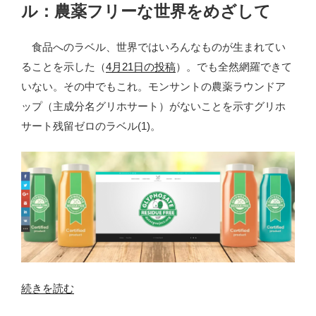
ル：農薬フリーな世界をめざして
ト
は
食品へのラベル、世界ではいろんなものが生まれてい
脳
ることを示した（
4月21日の投稿
）。でも全然網羅できて
内
いない。その中でもこれ。モンサントの農薬ラウンドア
炎
ップ（主成分名グリホサート）がないことを示すグリホ
症、
サート残留ゼロのラベル(1)。
ア
ル
ツ
ハ
イ
マ
ー
の
“グ
続きを読む
原
リ
因？