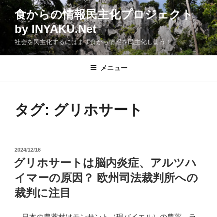
コ
食からの情報民主化プロジェクト
ン
by INYAKU.Net
テ
ン
社会を民主化するにはまず食から情報を民主化しよう！
ツ
へ
メニュー
ス
キ
ッ
タグ:
グリホサート
プ
投
2024/12/16
稿
グリホサートは脳内炎症、アルツハ
日:
イマーの原因？ 欧州司法裁判所への
裁判に注目
日本の農薬村はモンサント（現バイエル）の農薬、ラ