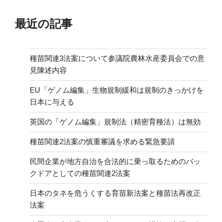
最近の記事
種苗関連3法案について参議院農林水産委員会での意
見陳述内容
EU「ゲノム編集」生物規制緩和は規制のきっかけを
日本に与える
英国の「ゲノム編集」規制法（精密育種法）は無効
種苗関連2法案の慎重審議を求める緊急要請
民間企業が地方自治を合法的に乗っ取るためのバッ
クドアとしての種苗関連2法案
日本のタネを危うくする育苗新法案と種苗法再改正
法案