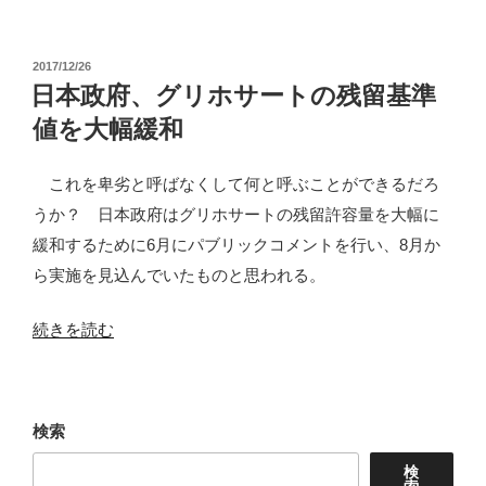
の
後
の
投
2017/12/26
グ
稿
日本政府、グリホサートの残留基準
リ
日:
値を大幅緩和
ホ
サ
これを卑劣と呼ばなくして何と呼ぶことができるだろ
ー
うか？ 日本政府はグリホサートの残留許容量を大幅に
ト
緩和するために6月にパブリックコメントを行い、8月か
の
ら実施を見込んでいたものと思われる。
年
齢
“日
続きを読む
別
本
作
政
物
府、
検索
別
グ
被
検
リ