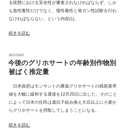
る状態における安全性が審査されなければならず、しか
フ
話
も急性毒性だけでなく、慢性毒性と発ガン性試験を行わ
リ
と
なければならない、という内容(1)。
ー
真
な
実”
“「グ
続きを読む
世
の
リ
界
ホ
を
投
2017/12/27
サ
稿
め
今後のグリホサートの年齢別作物別
ー
日:
ざ
被ばく推定量
ト
し
は
て”
日本政府はモンサントの農薬グリホサートの残留基準
安
の
値を大幅に緩和する通達を12月25日に出した。そのこと
全」
によって日本の住民は遺伝子組み換え大豆以上に小麦か
の
らグリホサートを摂取してしまうことになる。
虚
構”
“今
続きを読む