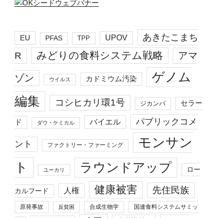
あきたこまち
EU
UPOV
PFAS
TPP
みどりの食料システム戦略
R
アマ
ゲノム
ゾン
カドミウム汚染
ウイルス
編集
コシヒカリ環1号
セラー
ジカンバ
パブリックコメ
バイエル
ド
ダウ・ケミカル
モンサン
ント
ファクトリー・ファーミング
ト
ラウンドアップ
ロー
ユーカリ
健康被害
先住民族
人権
カルフード
原発事故
合成生物学
国連食料システムサミッ
反貧困