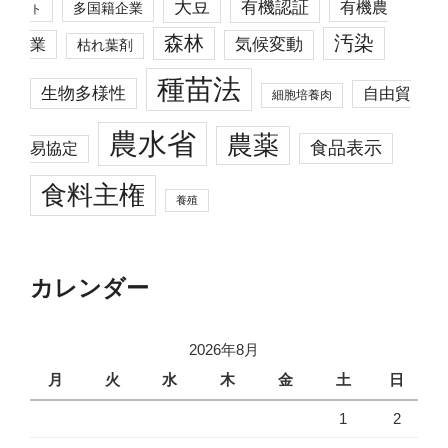
大豆
有機認証
有機農
多国籍企業
ト
森林
汚染
業
気候変動
枯れ葉剤
種苗法
生物多様性
自由貿
細胞培養肉
農水省
農薬
食品表示
易協定
食料主権
養殖
カレンダー
2026年8月
月
火
水
木
金
土
日
1
2