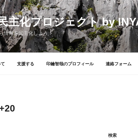
化プロジェクト by INYAK
ら情報を民主化しよう！
いて
支援する
印鑰智哉のプロフィール
連絡フォーム
+20
検索