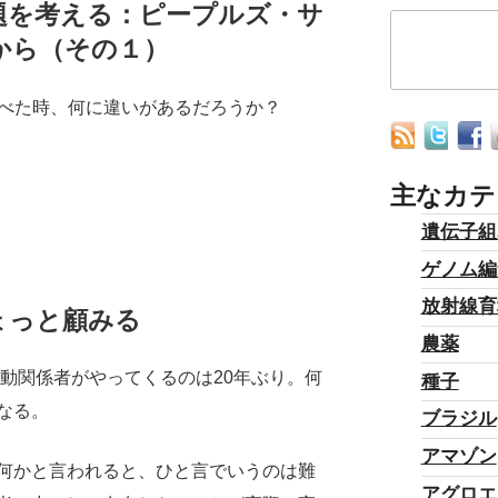
題を考える：ピープルズ・サ
から（その１）
0を比べた時、何に違いがあるだろうか？
主なカテ
遺伝子組
ゲノム編
放射線育
ょっと顧みる
農薬
運動関係者がやってくるのは20年ぶり。何
種子
なる。
ブラジル
アマゾン
何かと言われると、ひと言でいうのは難
アグロエ