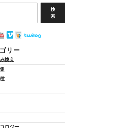
検
索
ゴリー
み換え
集
種
コロジー