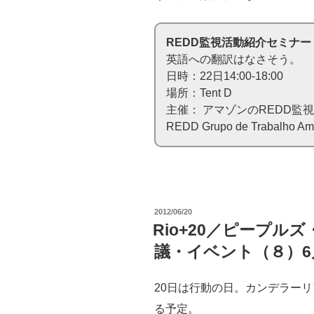
REDD監視活動紹介セミナー
英語への翻訳はなさそう。
日時：22日14:00-18:00
場所：Tent D
主催： アマゾンのREDD監視作
REDD Grupo de Trabalho A
投
2012/06/20
稿
Rio+20／ピープル
日:
議・イベント（８）6月
20日は行動の日。カンデラー
る予定。