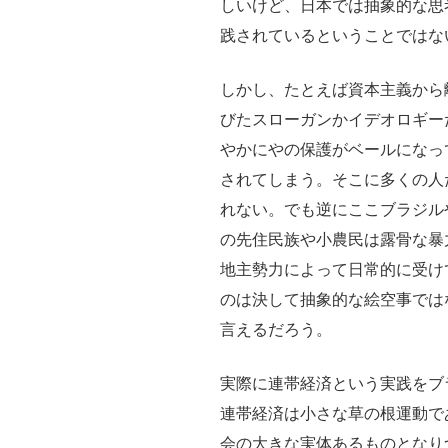
を
しいけど、日本では抽象的な思
考
践されているということではな
え
しかし、たとえば資本主義から
る：
びたスローガンかイデオロギー
ピ
やかにやの保護がベールになっ
ー
されてしまう。そこに多くの人
プ
れない。でも逆にここブラジル
ル
の先住民族や小農民は露骨な暴
ズ・
地主勢力によって日常的に受け
サ
のは決して抽象的な絵空事では
ミ
言えるだろう。
ッ
ト
実際に連帯経済という実践をブ
で
連帯経済は小さな草の根運動で
の
会の大きな実体あるものとなり