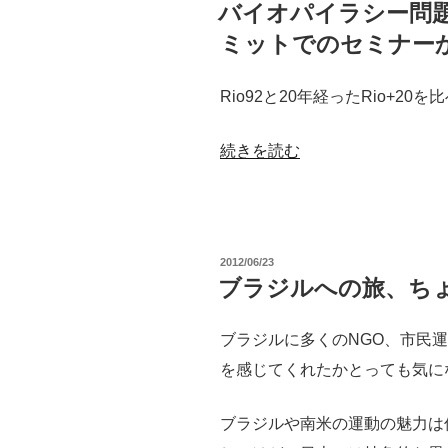
稿
バイオパイラシー問
日:
ミットでのセミナー
Rio92と20年経ったRio+2
“バ
続きを読む
イ
オ
パ
投
2012/06/23
イ
稿
ブラジルへの旅、ち
日:
ラ
シ
ブラジルに多くのNGO、市民
ー
を感じてくれたかとっても気に
問
題
ブラジルや南米の運動の魅力は