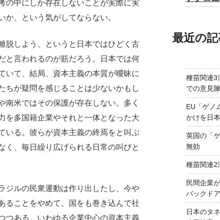
考の中にしか存在しないことが実際に実
いか、という気がしてならない。
最近の記
離脱しよう、というと日本ではひどく古
だと言われるのが筋だろう。日本では何
ていて、結局、資本主義の本質が曖昧に
種苗関連3
たちが疑問を感じることは少ないかもし
での意見
や南米ではその保護が存在しない。多く
EU「ゲノ
かけを日
力を多国籍企業やそれと一体となった大
ている。彼らが資本主義の終焉をと叫ぶ
英国の「
無効
なく、毎日繰り広げられる日常の叫びと
種苗関連2
民間企業
ラジルの民衆運動は作り出したし、今や
バックドア
あることをやめて、国をも巻き込んで社
日本のタ
つつある。いわゆる企業中心の資本主義