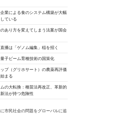
大企業による食のシステム構築が大幅
としている
ネのあり方を変えてしまう法案が国会
田直播は「ゲノム編集」稲を招く
い量子ビーム育種技術の国策化
アップ（グリホサート）の農薬再評価
も始まる
テムの大転換：種苗法再改正、革新的
発新法が持つ危険性
心に市民社会の問題をグローバルに追