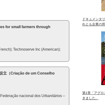
ドキュメンタリ
れとも企業の
ies for small farmers through
rench); Technoserve Inc (American);
iação de um Conselho
第1章「アグロ
o nacional dos Urbanitários –
きました。