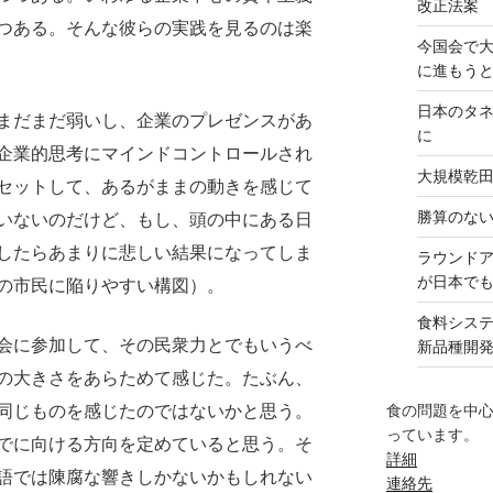
改正法案
つある。そんな彼らの実践を見るのは楽
今国会で
に進もう
日本のタ
まだまだ弱いし、企業のプレゼンスがあ
に
企業的思考にマインドコントロールされ
大規模乾
セットして、あるがままの動きを感じて
勝算のな
いないのだけど、もし、頭の中にある日
したらあまりに悲しい結果になってしま
ラウンド
が日本で
の市民に陥りやすい構図）。
食料シス
会に参加して、その民衆力とでもいうべ
新品種開
の大きさをあらためて感じた。たぶん、
食の問題を中
同じものを感じたのではないかと思う。
っています。
でに向ける方向を定めていると思う。そ
詳細
語では陳腐な響きしかないかもしれない
連絡先