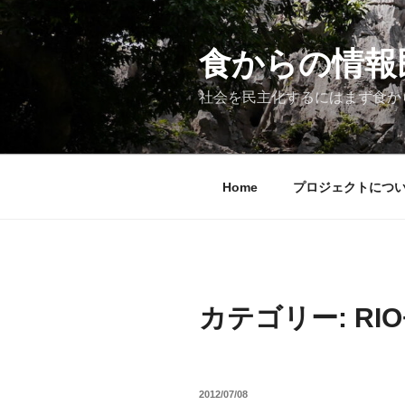
コ
ン
テ
食からの情報民主
ン
ツ
社会を民主化するにはまず食か
へ
ス
キ
ッ
Home
プロジェクトにつ
プ
カテゴリー:
RIO
投
2012/07/08