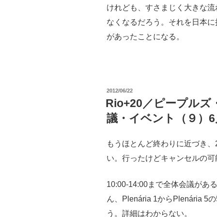
けれども、すさまじく大きな流
なくなるだろう。それを日本に
があったことになる。
投
2012/06/22
稿
Rio+20／ピープル
日:
議・イベント（９）6
もうほとんど終わりに近づき、
い。行ったけどキャンセルの可
10:00-14:00まで全体会
ん、Plenária 1からPlená
う。詳細はわからない。