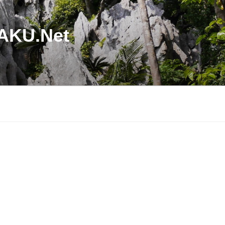
U.Net