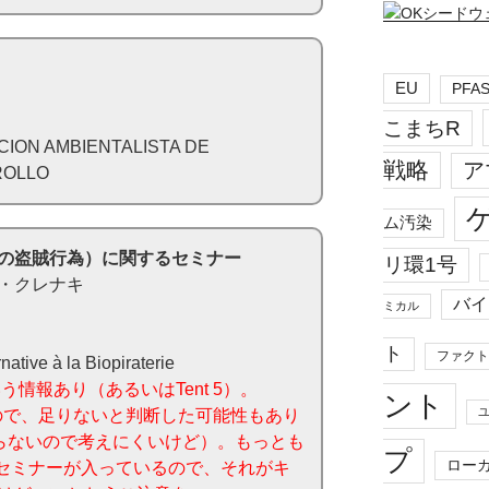
EU
PFA
こまちR
ION AMBIENTALISTA DE
戦略
ア
ROLLO
ム汚染
の盗賊行為）に関するセミナー
リ環1号
・クレナキ
バイ
ミカル
ト
ファクト
ative à la Biopiraterie
という情報あり（あるいはTent 5）。
ント
るので、足りないと判断した可能性もあり
しか入らないので考えにくいけど）。もっとも
プ
ロー
 Southのセミナーが入っているので、それがキ