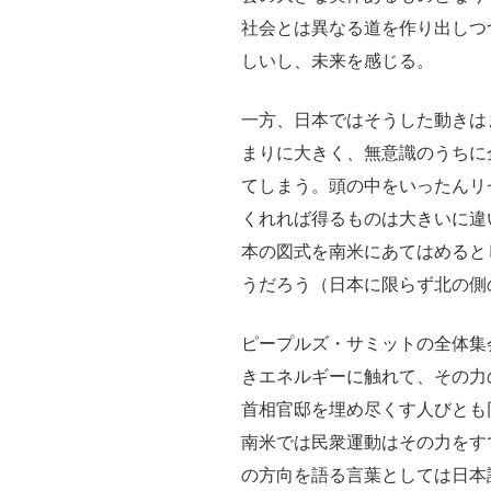
セ
社会とは異なる道を作り出しつ
ミ
しいし、未来を感じる。
ナ
ー
一方、日本ではそうした動きは
か
まりに大きく、無意識のうちに
ら
てしまう。頭の中をいったんリ
（そ
くれれば得るものは大きいに違
の
本の図式を南米にあてはめると
１）”
うだろう（日本に限らず北の側
の
ピープルズ・サミットの全体集
きエネルギーに触れて、その力
首相官邸を埋め尽くす人びとも
南米では民衆運動はその力をす
の方向を語る言葉としては日本