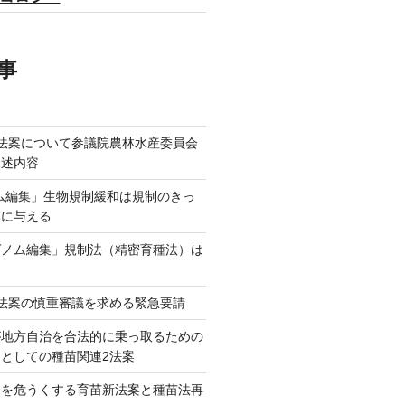
事
法案について参議院農林水産委員会
陳述内容
ム編集」生物規制緩和は規制のきっ
本に与える
ゲノム編集」規制法（精密育種法）は
法案の慎重審議を求める緊急要請
が地方自治を合法的に乗っ取るための
としての種苗関連2法案
ネを危うくする育苗新法案と種苗法再