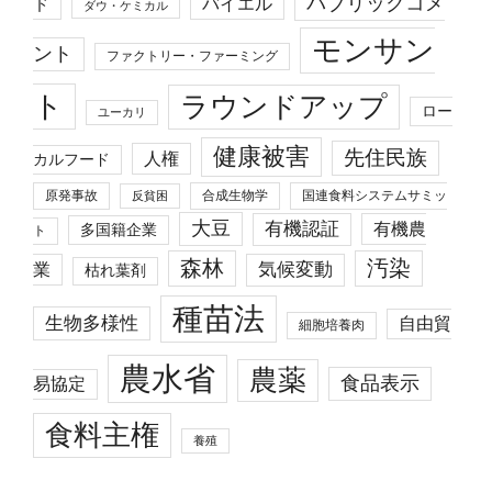
パブリックコメ
バイエル
ド
ダウ・ケミカル
モンサン
ント
ファクトリー・ファーミング
ト
ラウンドアップ
ロー
ユーカリ
健康被害
先住民族
人権
カルフード
原発事故
合成生物学
国連食料システムサミッ
反貧困
大豆
有機認証
有機農
多国籍企業
ト
森林
汚染
業
気候変動
枯れ葉剤
種苗法
生物多様性
自由貿
細胞培養肉
農水省
農薬
食品表示
易協定
食料主権
養殖