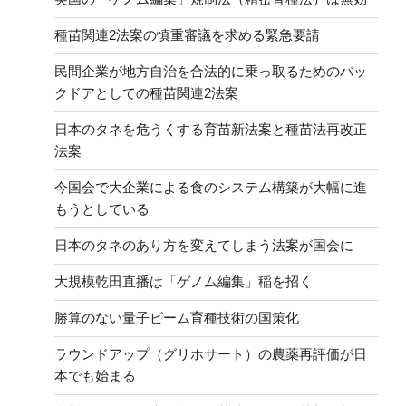
種苗関連2法案の慎重審議を求める緊急要請
民間企業が地方自治を合法的に乗っ取るためのバッ
クドアとしての種苗関連2法案
日本のタネを危うくする育苗新法案と種苗法再改正
法案
今国会で大企業による食のシステム構築が大幅に進
もうとしている
日本のタネのあり方を変えてしまう法案が国会に
大規模乾田直播は「ゲノム編集」稲を招く
勝算のない量子ビーム育種技術の国策化
ラウンドアップ（グリホサート）の農薬再評価が日
本でも始まる