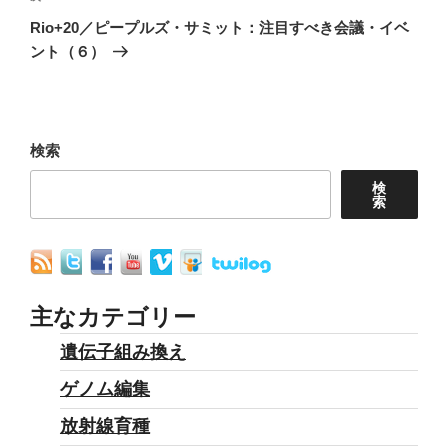
ゲ
の
Rio+20／ピープルズ・サミット：注目すべき会議・イベ
ー
投
ント（６）
シ
稿
ョ
ン
検索
検
索
主なカテゴリー
遺伝子組み換え
ゲノム編集
放射線育種