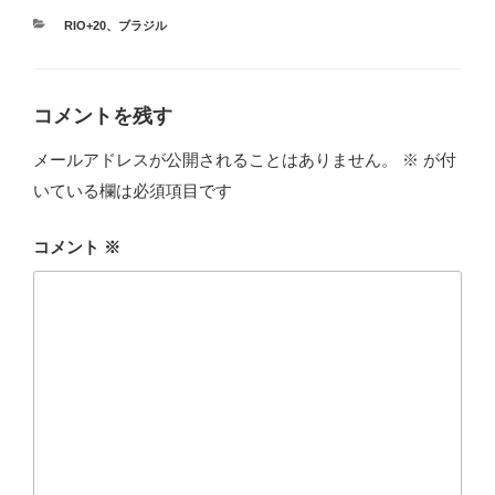
カ
RIO+20
、
ブラジル
テ
ゴ
リ
ー
コメントを残す
メールアドレスが公開されることはありません。
※
が付
いている欄は必須項目です
コメント
※