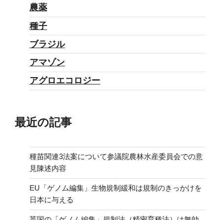
農薬
種子
ブラジル
アマゾン
アグロエコロジー
最近の記事
種苗関連3法案について参議院農林水産委員会での意
見陳述内容
EU「ゲノム編集」生物規制緩和は規制のきっかけを
日本に与える
英国の「ゲノム編集」規制法（精密育種法）は無効