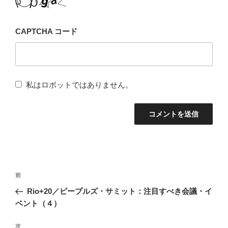
CAPTCHA コード
私はロボットではありません。
投
前
前
稿
の
Rio+20／ピープルズ・サミット：注目すべき会議・イ
ナ
投
ベント（４）
稿
ビ
次
次