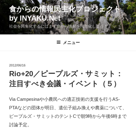
コ
食からの情報民主化プロジェクト
ン
by INYAKU.Net
テ
ン
社会を民主化するにはまず食から情報を民主化しよう！
ツ
へ
メニュー
ス
キ
ッ
投
2012/06/16
プ
稿
Rio+20／ピープルズ・サミット：
日:
注目すべき会議・イベント（５）
Via Campesinaや小農民への適正技術の支援を行うAS-
PTAなどの団体が明日、遺伝子組み換えや農薬について、
ピープルズ・サミットのテントCで朝9時から午後6時まで
討論予定。