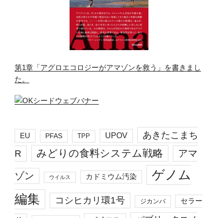
第1章「アグロエコロジーがアマゾンを救う」を書きまし
た。
あきたこまち
EU
UPOV
PFAS
TPP
みどりの食料システム戦略
R
アマ
ゲノム
ゾン
カドミウム汚染
ウイルス
編集
コシヒカリ環1号
セラー
ジカンバ