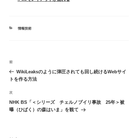
カ
情報技術
テ
ゴ
リ
ー
投
前
前
稿
の
WikiLeaksのように弾圧されても回し続けるWebサイ
ナ
投
トを作る方法
稿
ビ
次
次
ゲ
の
NHK BS「＜シリーズ チェルノブイリ事故 25年＞被
ー
投
曝（ひばく）の森はいま」を観て
シ
稿
ョ
ン