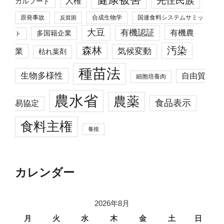
先住民族
人権
カルフード
原発事故
合成生物学
国連食料システムサミッ
反貧困
大豆
有機認証
有機農
多国籍企業
ト
森林
汚染
業
気候変動
枯れ葉剤
種苗法
生物多様性
自由貿
細胞培養肉
農水省
農薬
食品表示
易協定
食料主権
養殖
カレンダー
2026年8月
月
火
水
木
金
土
日