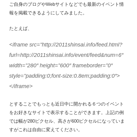
ご自身のブログやWebサイトなどでも最新のイベント情
報を掲載できるようにしてみました。
たとえば、
<iframe src=”http://2011shinsai.info/feed.html?
furl=http://2011shinsai.info/event/feed&num=6″
width=”280″ height=”600″ frameborder=”0″
style=”padding:0;font-size:0.8em;padding:0″>
</iframe>
とすることでもっとも近日中に開かれる６つのイベント
をお好きなサイトで表示することができます。上記の例
では幅が280ピクセル、高さが600ピクセルになっていま
すがこれは自由に変えてください。