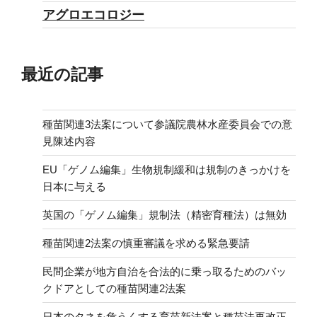
アグロエコロジー
最近の記事
種苗関連3法案について参議院農林水産委員会での意
見陳述内容
EU「ゲノム編集」生物規制緩和は規制のきっかけを
日本に与える
英国の「ゲノム編集」規制法（精密育種法）は無効
種苗関連2法案の慎重審議を求める緊急要請
民間企業が地方自治を合法的に乗っ取るためのバッ
クドアとしての種苗関連2法案
日本のタネを危うくする育苗新法案と種苗法再改正