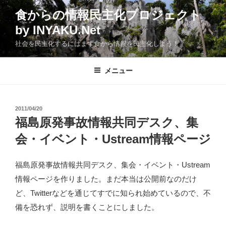
コ
食からの情報民主化プロジェクト
ン
by INYAKU.Net
テ
ン
社会を民主化するにはまず食から情報を民主化しよう！
ツ
へ
メニュー
ス
キ
ッ
投
2011/04/20
プ
稿
福島原発事故情報共同デスク、集
日:
会・イベント・Ustream情報ページ
福島原発事故情報共同デスク、集会・イベント・Ustream
情報ページを作りました。まだ本当は公開前なのだけ
ど、Twitterなどを通じてすでに知られ始めているので、不
備を恐れず、説明を書くことにしました。