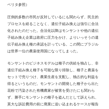
ベリタ参照）
圧倒的多数の市民が反対しているにも関わらず、民主的
プロセスを経ることなく、遺伝子組み換えは強引に合法
化されたのだった。合法化以降はモンサントや他の遺伝
子組み換え企業は政府に圧力をかけ、よりいっそうの遺
伝子組み換え種の承認を計っている。この間にブラジル
は世界一位の農薬使用国になってしまった。
モンサントのビジネスモデルは種子の供給を独占し、非
遺伝子組み換え種子を可能な限り排除し、種子と農薬を
セットで売りつけ、農業生産を支配し、独占的な利益を
得るというものだ。モンサントの開発した種子から出た
花粉で汚染された有機農家が被害を受けたにも関わら
ず、勝手にモンサントの種子を盗んだとして訴えられ、
莫大な訴訟費用の前に廃業に追い込まれるケースが報告