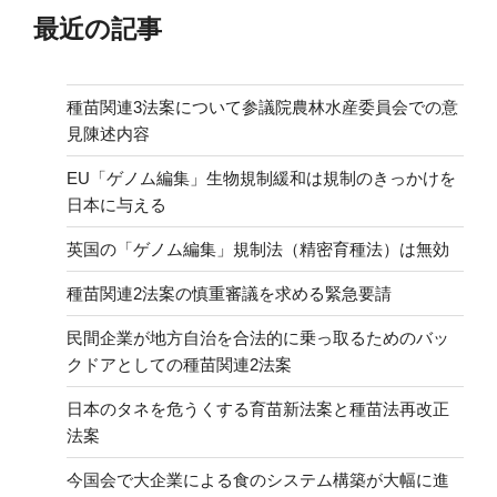
最近の記事
種苗関連3法案について参議院農林水産委員会での意
見陳述内容
EU「ゲノム編集」生物規制緩和は規制のきっかけを
日本に与える
英国の「ゲノム編集」規制法（精密育種法）は無効
種苗関連2法案の慎重審議を求める緊急要請
民間企業が地方自治を合法的に乗っ取るためのバッ
クドアとしての種苗関連2法案
日本のタネを危うくする育苗新法案と種苗法再改正
法案
今国会で大企業による食のシステム構築が大幅に進