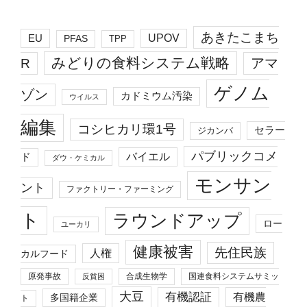
あきたこまち
EU
UPOV
PFAS
TPP
みどりの食料システム戦略
R
アマ
ゲノム
ゾン
カドミウム汚染
ウイルス
編集
コシヒカリ環1号
セラー
ジカンバ
パブリックコメ
バイエル
ド
ダウ・ケミカル
モンサン
ント
ファクトリー・ファーミング
ト
ラウンドアップ
ロー
ユーカリ
健康被害
先住民族
人権
カルフード
原発事故
合成生物学
国連食料システムサミッ
反貧困
大豆
有機認証
有機農
多国籍企業
ト