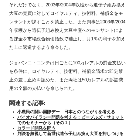
それだけでなく、2003年/2004年収穫から遺伝子組み換え
大豆の売買に対してロイヤルティ、技術料、補償金をモ
ンサントが課すことを禁止した。また判事は2003年/2004
年収穫から遺伝子組み換え大豆生産へのモンサントによ
る課金を市場総合物価指数で補正し、月1％の利子を加え
た上に返還するよう命令した。
ジョバンニ・コンチは日ごとに100万レアルの罰金支払い
を条件に、ロイヤルティ、技術料、補償金請求の即刻禁
止の差し止めを認めた。また両社は50万レアルの訴訟費
用の全額の支払いを命じられた。
関連する記事:
小農民の闘い国際デー 日本とのつながりを考える
バイオパイラシー問題を考える：ピープルズ・サミット
でのセミナーから（その１）
セラード開発を問う
判決を無視して新世代遺伝子組み換え大豆を押しつける