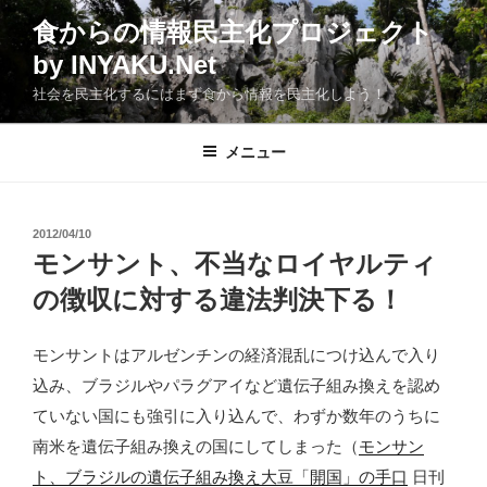
コ
食からの情報民主化プロジェクト
ン
by INYAKU.Net
テ
ン
社会を民主化するにはまず食から情報を民主化しよう！
ツ
へ
メニュー
ス
キ
ッ
投
2012/04/10
プ
稿
モンサント、不当なロイヤルティ
日:
の徴収に対する違法判決下る！
モンサントはアルゼンチンの経済混乱につけ込んで入り
込み、ブラジルやパラグアイなど遺伝子組み換えを認め
ていない国にも強引に入り込んで、わずか数年のうちに
南米を遺伝子組み換えの国にしてしまった（
モンサン
ト、ブラジルの遺伝子組み換え大豆「開国」の手口
日刊