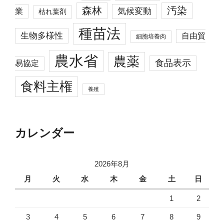
森林
汚染
業
気候変動
枯れ葉剤
種苗法
生物多様性
自由貿
細胞培養肉
農水省
農薬
食品表示
易協定
食料主権
養殖
カレンダー
2026年8月
月
火
水
木
金
土
日
1
2
3
4
5
6
7
8
9