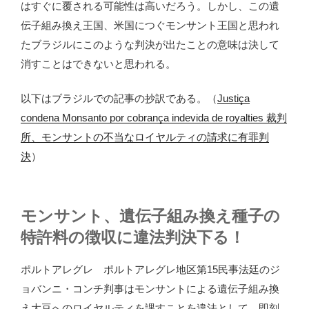
はすぐに覆される可能性は高いだろう。しかし、この遺
伝子組み換え王国、米国につぐモンサント王国と思われ
たブラジルにこのような判決が出たことの意味は決して
消すことはできないと思われる。
以下はブラジルでの記事の抄訳である。（
Justiça
condena Monsanto por cobrança indevida de royalties 裁判
所、モンサントの不当なロイヤルティの請求に有罪判
決
）
モンサント、遺伝子組み換え種子の
特許料の徴収に違法判決下る！
ポルトアレグレ ポルトアレグレ地区第15民事法廷のジ
ョバンニ・コンチ判事はモンサントによる遺伝子組み換
え大豆へのロイヤルティを課すことを違法として、即刻