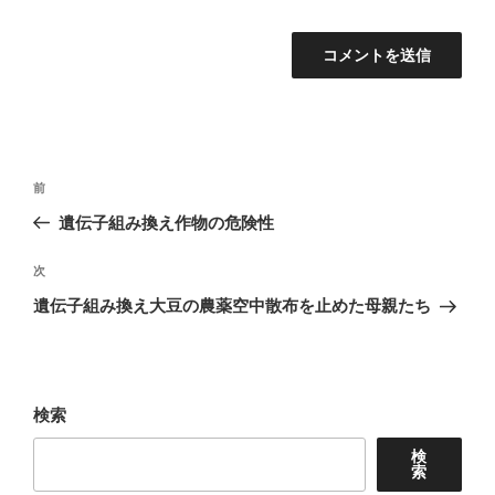
投
前
前
稿
の
遺伝子組み換え作物の危険性
ナ
投
稿
次
次
ビ
の
遺伝子組み換え大豆の農薬空中散布を止めた母親たち
ゲ
投
ー
稿
シ
ョ
検索
ン
検
索