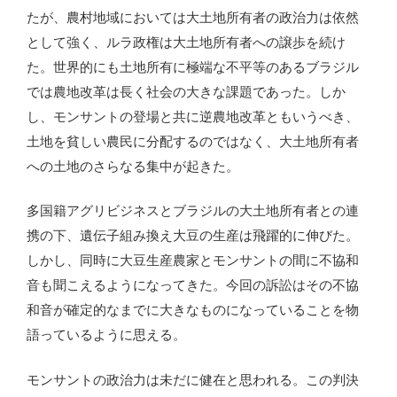
たが、農村地域においては大土地所有者の政治力は依然
として強く、ルラ政権は大土地所有者への譲歩を続け
た。世界的にも土地所有に極端な不平等のあるブラジル
では農地改革は長く社会の大きな課題であった。しか
し、モンサントの登場と共に逆農地改革ともいうべき、
土地を貧しい農民に分配するのではなく、大土地所有者
への土地のさらなる集中が起きた。
多国籍アグリビジネスとブラジルの大土地所有者との連
携の下、遺伝子組み換え大豆の生産は飛躍的に伸びた。
しかし、同時に大豆生産農家とモンサントの間に不協和
音も聞こえるようになってきた。今回の訴訟はその不協
和音が確定的なまでに大きなものになっていることを物
語っているように思える。
モンサントの政治力は未だに健在と思われる。この判決