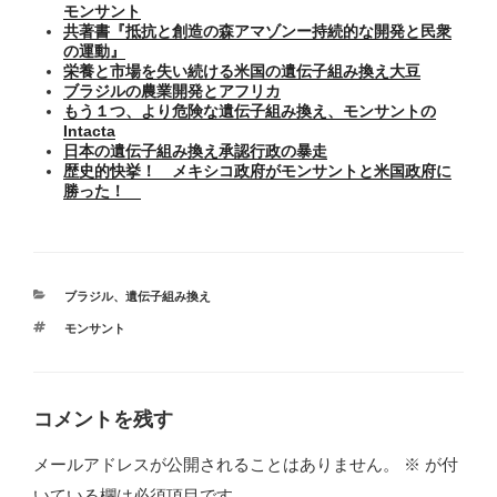
モンサント
共著書『抵抗と創造の森アマゾンー持続的な開発と民衆
の運動』
栄養と市場を失い続ける米国の遺伝子組み換え大豆
ブラジルの農業開発とアフリカ
もう１つ、より危険な遺伝子組み換え、モンサントの
Intacta
日本の遺伝子組み換え承認行政の暴走
歴史的快挙！ メキシコ政府がモンサントと米国政府に
勝った！
カ
ブラジル
、
遺伝子組み換え
テ
タ
モンサント
ゴ
グ
リ
ー
コメントを残す
メールアドレスが公開されることはありません。
※
が付
いている欄は必須項目です