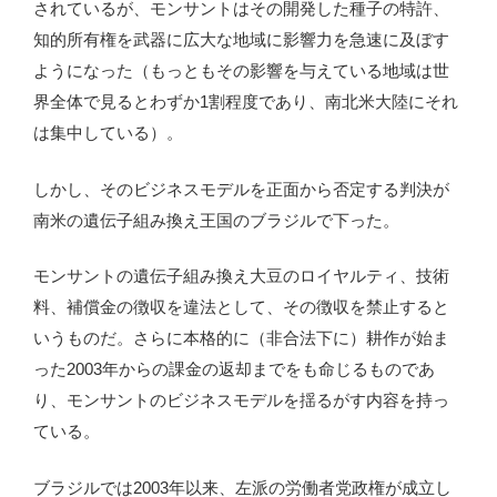
されているが、モンサントはその開発した種子の特許、
知的所有権を武器に広大な地域に影響力を急速に及ぼす
ようになった（もっともその影響を与えている地域は世
界全体で見るとわずか1割程度であり、南北米大陸にそれ
は集中している）。
しかし、そのビジネスモデルを正面から否定する判決が
南米の遺伝子組み換え王国のブラジルで下った。
モンサントの遺伝子組み換え大豆のロイヤルティ、技術
料、補償金の徴収を違法として、その徴収を禁止すると
いうものだ。さらに本格的に（非合法下に）耕作が始ま
った2003年からの課金の返却までをも命じるものであ
り、モンサントのビジネスモデルを揺るがす内容を持っ
ている。
ブラジルでは2003年以来、左派の労働者党政権が成立し