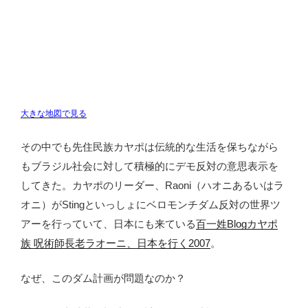
大きな地図で見る
その中でも先住民族カヤポは伝統的な生活を保ちながら
もブラジル社会に対して積極的にデモ反対の意思表示を
してきた。カヤポのリーダー、Raoni（ハオニあるいはラ
オニ）がStingといっしょにベロモンチダム反対の世界ツ
アーを行っていて、日本にも来ている
百一姓Blogカヤポ
族 呪術師長老ラオーニ、日本を行く2007
。
なぜ、このダム計画が問題なのか？