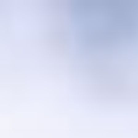
コ
ン
テ
ン
ツ
へ
ス
キ
ッ
プ