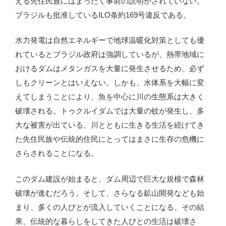
える先住民族にはまったく事前の説明がされていない。
ブラジルも批准しているILO条約169号違反である。
水力発電は自然エネルギーで地球温暖化対策としても優
れているとブラジル政府は強調しているが、熱帯地域に
おけるダムはメタンガスを大量に発生させるため、必ず
しもクリーンとはいえない。しかも、水体系を大幅に変
えてしまうことにより、魚を中心に川の生態系は大きく
破壊される。トゥクルイダムでは大量の蚊が発生し、多
大な被害が出ている。川とともに生きる生活を続けてき
た先住民族や伝統的住民にとってはまさに生存の危機に
さらされることになる。
このダム建設が始まると、ダム周辺で巨大な規模で森林
破壊が進むだろう。そして、さらなる鉱山開発なども始
まり、多くの人びとが流入していくことになる。その結
果、伝統的な暮らしをしてきた人びとの生活は破壊さ