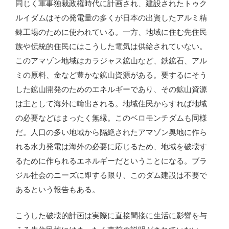
同じく軍事独裁政権時代に計画され、建設されたトゥク
ルイダムはその発電量の多くが日本の出資したアルミ精
錬工場のために使われている。一方、地域に住む先住民
族や伝統的住民にはこうした電気は供給されていない。
このアマゾン地域はカラジャス鉱山など、鉄鉱石、アル
ミの原料、金など豊かな鉱山資源がある。要するにそう
した鉱山開発のためのエネルギーであり、その鉱山資源
は主として海外に輸出される。地域住民からすれば地域
の必要などはまったく無縁。このベロモンチダムも同様
だ。人口の多い地域から隔絶されたアマゾン奥地に作ら
れる水力発電は海外の必要に応じるため、地域を破壊す
るために作られるエネルギーだということになる。ブラ
ジル社会のニーズに即する限り、このダム建設は不要で
あるという報告もある。
こうした破壊的計画は実際に直接間接に生活に影響を与