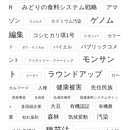
みどりの食料システム戦略
R
アマ
ゲノム
ゾン
カドミウム汚染
ウイルス
編集
コシヒカリ環1号
セラー
ジカンバ
パブリックコメ
バイエル
ド
ダウ・ケミカル
モンサン
ント
ファクトリー・ファーミング
ト
ラウンドアップ
ロー
ユーカリ
健康被害
先住民族
人権
カルフード
原発事故
合成生物学
国連食料システムサミッ
反貧困
大豆
有機認証
有機農
多国籍企業
ト
森林
汚染
業
気候変動
枯れ葉剤
種苗法