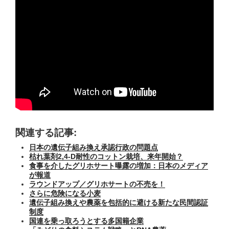
関連する記事:
日本の遺伝子組み換え承認行政の問題点
枯れ葉剤2,4-D耐性のコットン栽培、来年開始？
食事を介したグリホサート曝露の増加：日本のメディア
が報道
ラウンドアップ／グリホサートの不売を！
さらに危険になる小麦
遺伝子組み換えや農薬を包括的に避ける新たな民間認証
制度
国連を乗っ取ろうとする多国籍企業