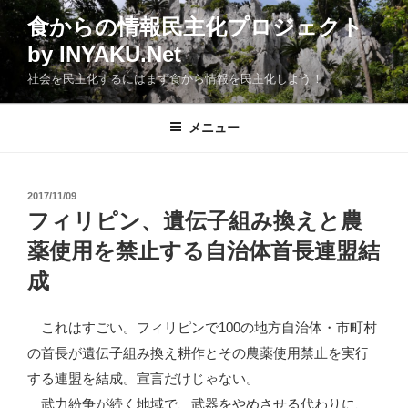
コ
食からの情報民主化プロジェクト
ン
by INYAKU.Net
テ
ン
社会を民主化するにはまず食から情報を民主化しよう！
ツ
へ
メニュー
ス
キ
ッ
投
2017/11/09
プ
稿
フィリピン、遺伝子組み換えと農
日:
薬使用を禁止する自治体首長連盟結
成
これはすごい。フィリピンで100の地方自治体・市町村
の首長が遺伝子組み換え耕作とその農薬使用禁止を実行
する連盟を結成。宣言だけじゃない。
武力紛争が続く地域で、武器をやめさせる代わりに、