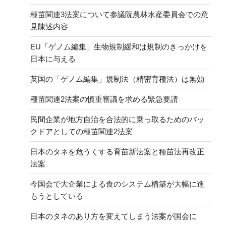
種苗関連3法案について参議院農林水産委員会での意
見陳述内容
EU「ゲノム編集」生物規制緩和は規制のきっかけを
日本に与える
英国の「ゲノム編集」規制法（精密育種法）は無効
種苗関連2法案の慎重審議を求める緊急要請
民間企業が地方自治を合法的に乗っ取るためのバッ
クドアとしての種苗関連2法案
日本のタネを危うくする育苗新法案と種苗法再改正
法案
今国会で大企業による食のシステム構築が大幅に進
もうとしている
日本のタネのあり方を変えてしまう法案が国会に