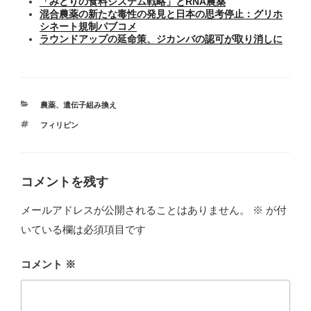
「みどりの食料システム戦略」とRNA農薬
混合農薬の新たな毒性の発見と日本の思考停止：グリホ
シネート規制パブコメ
ラウンドアップの延命策、ジカンバの認可が取り消しに
カ
農薬
、
遺伝子組み換え
テ
タ
フィリピン
ゴ
グ
リ
ー
コメントを残す
メールアドレスが公開されることはありません。
※
が付
いている欄は必須項目です
コメント
※