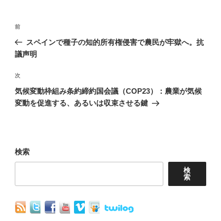
投
前
前
稿
の
スペインで種子の知的所有権侵害で農民が牢獄へ。抗
ナ
投
議声明
稿
ビ
次
次
ゲ
の
気候変動枠組み条約締約国会議（COP23）：農業が気候
ー
投
変動を促進する、あるいは収束させる鍵
シ
稿
ョ
ン
検索
検
索