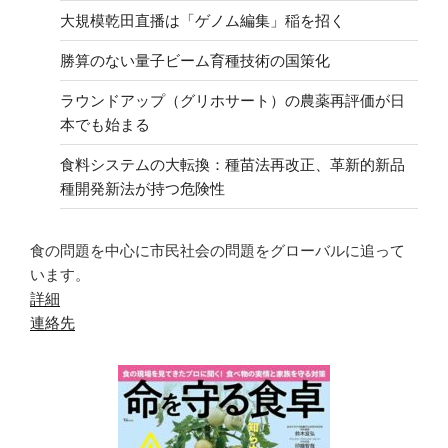
大規模乾田直播は「ゲノム編集」稲を招く
勝算のない量子ビーム育種技術の国策化
ラウンドアップ（グリホサート）の農薬再評価が日
本でも始まる
食料システムの大転換：種苗法再改正、革新的新品
種開発新法が持つ危険性
食の問題を中心に市民社会の問題をグローバルに追って
います。
詳細
連絡先