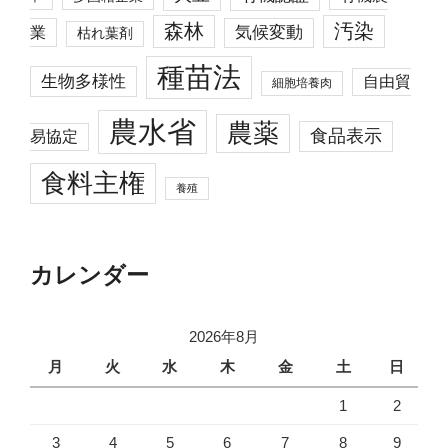
森林
汚染
業
気候変動
枯れ葉剤
種苗法
生物多様性
自由貿
細胞培養肉
農水省
農薬
食品表示
易協定
食料主権
養殖
カレンダー
2026年8月
月
火
水
木
金
土
日
1
2
3
4
5
6
7
8
9