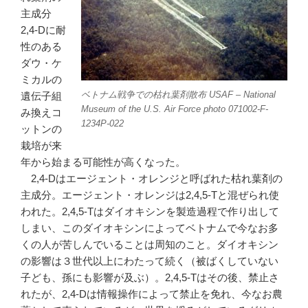
主成分
2,4-Dに耐
性のある
ダウ・ケ
ミカルの
ベトナム戦争での枯れ葉剤散布 USAF – National
遺伝子組
Museum of the U.S. Air Force photo 071002-F-
み換えコ
1234P-022
ットンの
栽培が来
年から始まる可能性が高くなった。
2,4-Dはエージェント・オレンジと呼ばれた枯れ葉剤の
主成分。エージェント・オレンジは2,4,5-Tと混ぜられ使
われた。2,4,5-Tはダイオキシンを製造過程で作り出して
しまい、このダイオキシンによってベトナムで今なお多
くの人が苦しんでいることは周知のこと。ダイオキシン
の影響は３世代以上にわたって続く（被ばくしていない
子ども、孫にも影響が及ぶ）。2,4,5-Tはその後、禁止さ
れたが、2,4-Dは情報操作によって禁止を免れ、今なお農