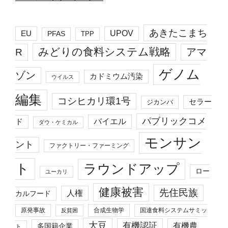
あきたこまち
EU
UPOV
PFAS
TPP
みどりの食料システム戦略
R
アマ
ゲノム
ゾン
カドミウム汚染
ウイルス
編集
コシヒカリ環1号
セラー
ジカンバ
パブリックコメ
バイエル
ド
ダウ・ケミカル
モンサン
ント
ファクトリー・ファーミング
ト
ラウンドアップ
ロー
ユーカリ
健康被害
先住民族
人権
カルフード
原発事故
合成生物学
国連食料システムサミッ
反貧困
大豆
有機認証
有機農
多国籍企業
ト