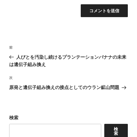
投
前
前
稿
の
人びとを汚染し続けるプランテーションバナナの未来
ナ
投
は遺伝子組み換え
稿
ビ
次
次
ゲ
の
原発と遺伝子組み換えの接点としてのウラン鉱山問題
ー
投
シ
稿
ョ
検索
ン
検
索