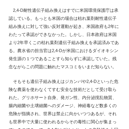
2,4-D耐性遺伝子組み換えはすでに米国環境保護庁は承
認している。もっとも米国の場合は枯れ葉剤耐性遺伝子
組み換えに対して強い反対運動が起き、米国政府も2年に
わたって承認ができなかった。しかし、日本政府は米国
より2年早くこの枯れ葉剤遺伝子組み換えを承認済みであ
る。農水省の担当官は2,4-Dが米国におけるダイオキシン
発生源の１つであることすら知らずに承認していた。残
念ながらこの問題に触れたマスコミをいまだ知らない。
そもそも遺伝子組み換えはジカンバや2,4-Dといった危
険な農薬を使わなくてすむ安全な技術だとして受け取ら
れた。グリホサート自身、発ガン性、内分泌撹乱物質、
腸内細菌や土壌細菌へのダメージ、神経毒など数多くの
危険が指摘され、世界は禁止に向かいつつあるが、それ
も世界中で大量に使われるからその毒性に関心が集まっ