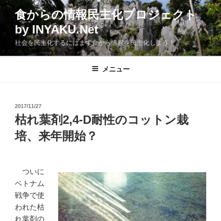
コ
食からの情報民主化プロジェクト
ン
by INYAKU.Net
テ
ン
社会を民主化するにはまず食から情報を民主化しよう！
ツ
へ
メニュー
ス
キ
ッ
投
2017/11/27
プ
稿
枯れ葉剤2,4-D耐性のコットン栽
日:
培、来年開始？
ついに
ベトナム
戦争で使
われた枯
れ葉剤の