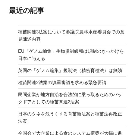
最近の記事
種苗関連3法案について参議院農林水産委員会での意
見陳述内容
EU「ゲノム編集」生物規制緩和は規制のきっかけを
日本に与える
英国の「ゲノム編集」規制法（精密育種法）は無効
種苗関連2法案の慎重審議を求める緊急要請
民間企業が地方自治を合法的に乗っ取るためのバッ
クドアとしての種苗関連2法案
日本のタネを危うくする育苗新法案と種苗法再改正
法案
今国会で大企業による食のシステム構築が大幅に進