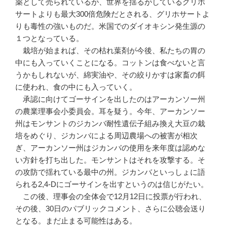
薬として売られているが、世界を揺るがしているグリホ
サートよりも最大300倍危険だとされる、グリホサートよ
りも毒性の強いものだ。米国でのダイオキシン発生源の
１つとなっている。
栽培が始まれば、その枯れ葉剤が今後、私たちの胃の
中にも入っていくことになる。コットンは食べないと言
うかもしれないが、綿実油や、その絞りかすは家畜の餌
に使われ、食の中にも入っていく。
承認に向けてゴーサインを出したのはアーカンソー州
の農業理事会小委員会。耳を疑う。今年、アーカンソー
州はモンサントのジカンバ耐性遺伝子組み換え大豆の栽
培をめぐり、ジカンバによる周辺農場への被害が相次
ぎ、アーカンソー州はジカンバの使用を来年度は認めな
い方針を打ち出した。モンサントはそれを攻撃する。そ
の攻防で揺れている最中の州。ジカンバといっしょに語
られる2,4-Dにゴーサインを出すというのは信じがたい。
この後、理事会の全体会で12月12日に投票が行われ、
その後、30日のパブリックコメント、さらに公聴会送り
となる。まだ止まる可能性はある。