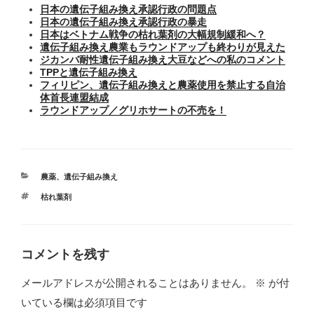
日本の遺伝子組み換え承認行政の問題点
日本の遺伝子組み換え承認行政の暴走
日本はベトナム戦争の枯れ葉剤の大幅規制緩和へ？
遺伝子組み換え農業もラウンドアップも終わりが見えた
ジカンバ耐性遺伝子組み換え大豆などへの私のコメント
TPPと遺伝子組み換え
フィリピン、遺伝子組み換えと農薬使用を禁止する自治
体首長連盟結成
ラウンドアップ／グリホサートの不売を！
カ
農薬
、
遺伝子組み換え
テ
タ
枯れ葉剤
ゴ
グ
リ
ー
コメントを残す
メールアドレスが公開されることはありません。
※
が付
いている欄は必須項目です