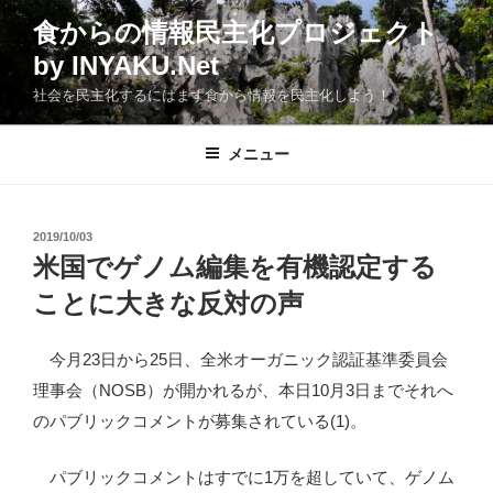
コ
食からの情報民主化プロジェクト
ン
by INYAKU.Net
テ
ン
社会を民主化するにはまず食から情報を民主化しよう！
ツ
へ
メニュー
ス
キ
ッ
投
2019/10/03
プ
稿
米国でゲノム編集を有機認定する
日:
ことに大きな反対の声
今月23日から25日、全米オーガニック認証基準委員会
理事会（NOSB）が開かれるが、本日10月3日までそれへ
のパブリックコメントが募集されている(1)。
パブリックコメントはすでに1万を超していて、ゲノム