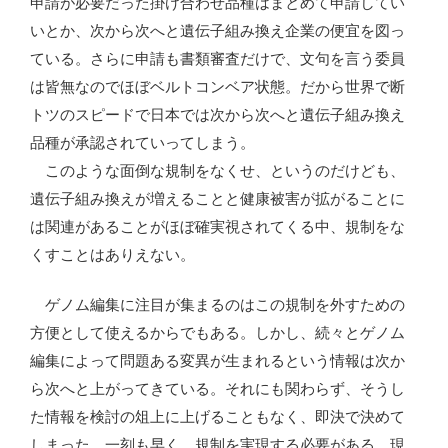
申請が必要だった掛け合わせ品種はまとめて申請してい
いとか、次から次へと遺伝子組み換え企業の便宜を図っ
ている。さらに申請も書類審査だけで、文句を言う委員
は皆無なのでほぼベルトコンベア状態。だから世界で断
トツのスピードで日本では次から次へと遺伝子組み換え
品種が承認されていってしまう。
このような面倒な規制をなくせ、というのだけども、
遺伝子組み換えが増えることと健康被害が拡がることに
は関連があることがほぼ確実視されてくる中、規制をな
くすことはありえない。
ゲノム編集に注目が集まるのはこの規制を外すための
方便として使えるからでもある。しかし、続々とゲノム
編集によって問題ある変異が生まれるという情報は次か
ら次へと上がってきている。それにも関わらず、そうし
た情報を検討の俎上に上げることもなく、即決で決めて
しまった。一刻も早く、規制を実現する必要がある。現