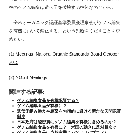
在のゲノム編集は遺伝子を破壊する技術なのだから。
全米オーガニック認証基準委員会理事会がゲノム編集
を有機において禁止する、という判断をくだすことを求
めたい。
(1)
Meetings: National Organic Standards Board October
2019
(2)
NOSB Meetings
関連する記事:
ゲノム編集食品を有機認証する？
ゲノム編集食品が有機に？
遺伝子組み換えや農薬を包括的に避ける新たな民間認証
制度
日本政府は秘密裏にゲノム編集を有機に含めるのか？
ゲノム編集食品を有機に？ 米国の動きに反対相次ぐ
ゲノム編集食品は当然有機じゃない（パブコメ）