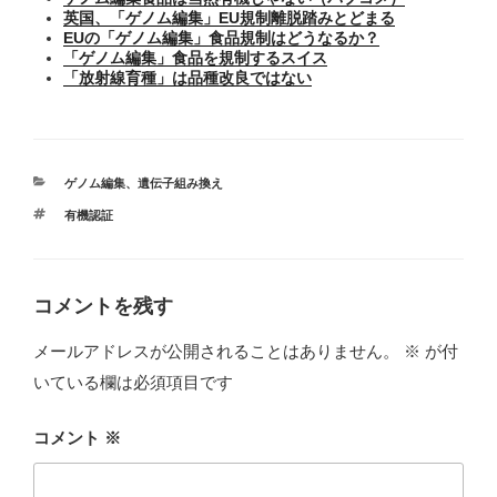
英国、「ゲノム編集」EU規制離脱踏みとどまる
EUの「ゲノム編集」食品規制はどうなるか？
「ゲノム編集」食品を規制するスイス
「放射線育種」は品種改良ではない
カ
ゲノム編集
、
遺伝子組み換え
テ
タ
有機認証
ゴ
グ
リ
ー
コメントを残す
メールアドレスが公開されることはありません。
※
が付
いている欄は必須項目です
コメント
※