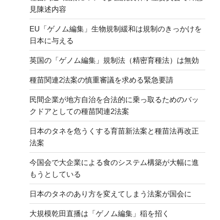
見陳述内容
EU「ゲノム編集」生物規制緩和は規制のきっかけを
日本に与える
英国の「ゲノム編集」規制法（精密育種法）は無効
種苗関連2法案の慎重審議を求める緊急要請
民間企業が地方自治を合法的に乗っ取るためのバッ
クドアとしての種苗関連2法案
日本のタネを危うくする育苗新法案と種苗法再改正
法案
今国会で大企業による食のシステム構築が大幅に進
もうとしている
日本のタネのあり方を変えてしまう法案が国会に
大規模乾田直播は「ゲノム編集」稲を招く