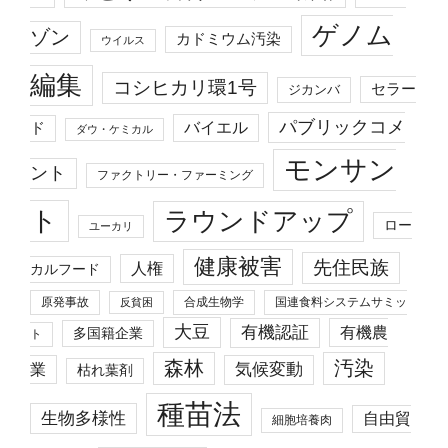
ゲノム
ゾン
カドミウム汚染
ウイルス
編集
コシヒカリ環1号
セラー
ジカンバ
パブリックコメ
バイエル
ド
ダウ・ケミカル
モンサン
ント
ファクトリー・ファーミング
ト
ラウンドアップ
ロー
ユーカリ
健康被害
先住民族
人権
カルフード
原発事故
合成生物学
国連食料システムサミッ
反貧困
大豆
有機認証
有機農
多国籍企業
ト
森林
汚染
業
気候変動
枯れ葉剤
種苗法
生物多様性
自由貿
細胞培養肉