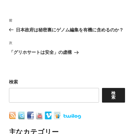
投
前
前
稿
の
日本政府は秘密裏にゲノム編集を有機に含めるのか？
ナ
投
稿
次
次
ビ
の
「グリホサートは安全」の虚構
ゲ
投
ー
稿
シ
ョ
検索
ン
検
索
主なカテゴリー