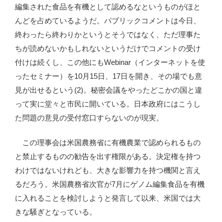
編集された食品を有機として認めるなというものがほと
んどを占めているようだ。パブリックコメントは今日、
終わったら終わりかというとそうではなく、ただ理事た
ちが読めないかもしれないというだけでコメントの受け
付けは続くし、この他にもWebinar（インターネットを使
ったセミナー）を10月15日、17日を開き、その場でも意
見が出せるという(2)。秘密会議をやったどこかの国と違
って実に堂々と市民に開いている。日本政府にはこうし
た問題の意見の受付窓口すらないのが現実。
この理事会は米国農務省に有機農業で認められるもの
と禁止するものの勧告を出す権限がある。決定権を持つ
わけではないけれども、大きな影響力を持つ機関と言え
るだろう。米国農務省次官が7月にゲノム編集食品を有機
に入れることを検討しようと発言して以来、米国では大
きな騒ぎとなっている。