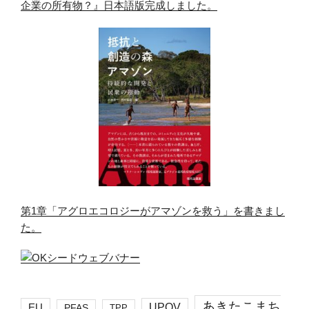
企業の所有物？』日本語版完成しました。
第1章「アグロエコロジーがアマゾンを救う」を書きまし
た。
あきたこまち
EU
UPOV
PFAS
TPP