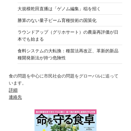
大規模乾田直播は「ゲノム編集」稲を招く
勝算のない量子ビーム育種技術の国策化
ラウンドアップ（グリホサート）の農薬再評価が日
本でも始まる
食料システムの大転換：種苗法再改正、革新的新品
種開発新法が持つ危険性
食の問題を中心に市民社会の問題をグローバルに追って
います。
詳細
連絡先