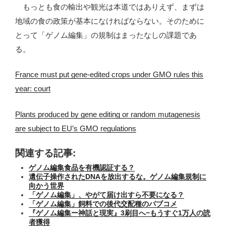
もっとも食の輸出や観光は本道ではありえず、まずは
地域の食の政策が基本になければならない。そのために
とって「ゲノム編集」の規制はまったなしの課題であ
る。
France must put gene-edited crops under GMO rules this
year: court
Plants produced by gene editing or random mutagenesis
are subject to EU’s GMO regulations
関連する記事:
ゲノム編集食品を有機認証する？
遺伝子操作されたDNAを放出するな。ゲノム編集規制に
向かう世界
「ゲノム編集」、やがて届け出すら不要になる？
「ゲノム編集」飼料での後代交配種のパブコメ
『ゲノム編集ー神話と現実』3刷目へ−もうすぐ1万人の読
者獲得