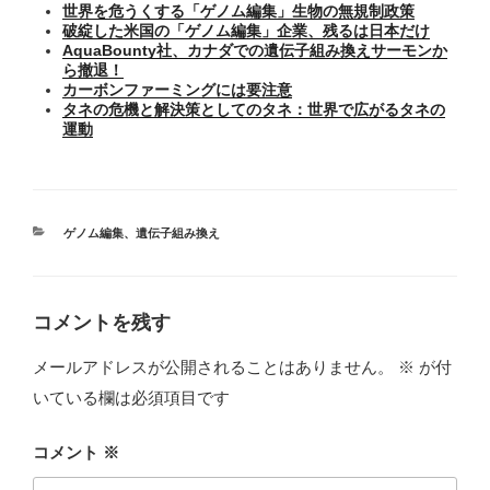
世界を危うくする「ゲノム編集」生物の無規制政策
破綻した米国の「ゲノム編集」企業、残るは日本だけ
AquaBounty社、カナダでの遺伝子組み換えサーモンか
ら撤退！
カーボンファーミングには要注意
タネの危機と解決策としてのタネ：世界で広がるタネの
運動
カ
ゲノム編集
、
遺伝子組み換え
テ
ゴ
リ
ー
コメントを残す
メールアドレスが公開されることはありません。
※
が付
いている欄は必須項目です
コメント
※