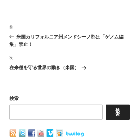
投
前
前
稿
の
米国カリフォルニア州メンドシーノ郡は「ゲノム編
ナ
投
集」禁止！
稿
ビ
次
次
ゲ
の
在来種を守る世界の動き（米国）
ー
投
シ
稿
ョ
検索
ン
検
索