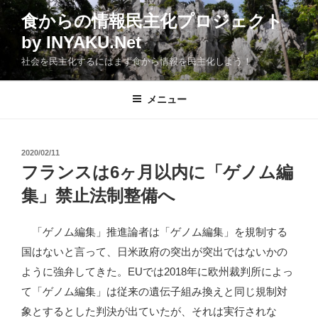
コ
食からの情報民主化プロジェクト
ン
by INYAKU.Net
テ
ン
社会を民主化するにはまず食から情報を民主化しよう！
ツ
へ
メニュー
ス
キ
ッ
投
2020/02/11
プ
稿
フランスは6ヶ月以内に「ゲノム編
日:
集」禁止法制整備へ
「ゲノム編集」推進論者は「ゲノム編集」を規制する
国はないと言って、日米政府の突出が突出ではないかの
ように強弁してきた。EUでは2018年に欧州裁判所によっ
て「ゲノム編集」は従来の遺伝子組み換えと同じ規制対
象とするとした判決が出ていたが、それは実行されな