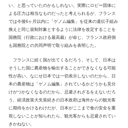
い、と思っていたのかもしれない。実際にロビー団体に
よる圧力は相当なものだったと考えられるが、フランス
では今後6ヶ月以内に「ゲノム編集」を従来の遺伝子組み
換えと同じ規制対象とするように法律を改定することを
国務院（行政における最高裁）が命じ、フランス政府側
も国務院との共同声明で取り組みを表明した。
フランスに続く国が出てくるだろう。そして、日本は
そうした国に農産物を輸出することができなくなる可能
性が高い。なにせ日本では一切表示しないのだから、日
本の農産物は「ゲノム編集」されているかどうかも見分
けがつかなくなるのだから、忌避されざるをえないだろ
う。経済政策大失策続きの日本政府は海外からの観光客
に期待をかけるわけだが、日本がここまで食の安全を重
視しないことが知られたら、観光客からも忌避されてい
きかねない。