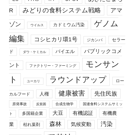
みどりの食料システム戦略
R
アマ
ゲノム
ゾン
カドミウム汚染
ウイルス
編集
コシヒカリ環1号
セラー
ジカンバ
パブリックコメ
バイエル
ド
ダウ・ケミカル
モンサン
ント
ファクトリー・ファーミング
ト
ラウンドアップ
ロー
ユーカリ
健康被害
先住民族
人権
カルフード
原発事故
合成生物学
国連食料システムサミッ
反貧困
大豆
有機認証
有機農
多国籍企業
ト
森林
汚染
業
気候変動
枯れ葉剤