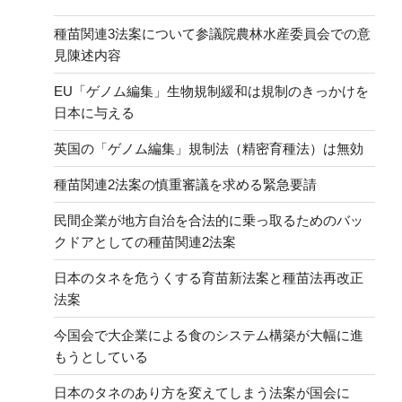
種苗関連3法案について参議院農林水産委員会での意
見陳述内容
EU「ゲノム編集」生物規制緩和は規制のきっかけを
日本に与える
英国の「ゲノム編集」規制法（精密育種法）は無効
種苗関連2法案の慎重審議を求める緊急要請
民間企業が地方自治を合法的に乗っ取るためのバッ
クドアとしての種苗関連2法案
日本のタネを危うくする育苗新法案と種苗法再改正
法案
今国会で大企業による食のシステム構築が大幅に進
もうとしている
日本のタネのあり方を変えてしまう法案が国会に