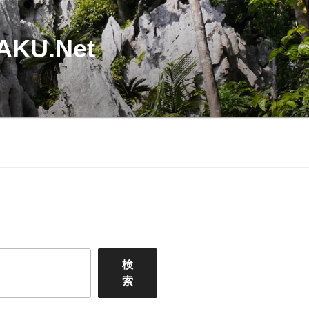
U.Net
検
索