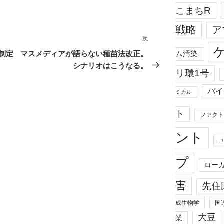
こまちR
戦略
ア
次
次
の
制定
マスメディアが語らない種苗法改正。
ム汚染
投
シナリオはこうなる。
リ環1号
稿
バイ
ミカル
ト
ファクト
ント
プ
ロー
害
先住
成生物学
国
大豆
業