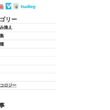
ゴリー
み換え
集
種
コロジー
事