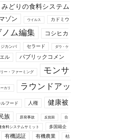
みどりの食料システム
マゾン
カドミウ
ウイルス
ゲノム編集
コシヒカ
セラード
ジカンバ
ダウ・ケ
パブリックコメン
エル
モンサ
リー・ファーミング
ラウンドアッ
ユーカリ
健康被
人権
カルフード
民族
原発事故
合
反貧困
多国籍企
連食料システムサミット
有機認証
有機農業
枯