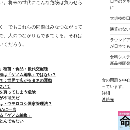
日本のタ
い。将来の世代にこんな危険は負わせら
に
大規模乾
く。でもこれらの問題はみなつながって
勝算のな
で、人のつながりもできてくる。それは
ラウンド
いくだろう。
が日本で
食料シス
新品種開
」種苗・食品：後代交配種
種は「ゲノム編集」ではない？
食の問題を中
ネ：世界で広がるタネの運動
ついて
っています。
を買ってしまう危険
詳細
が不可欠だ
連絡先
はトウモロコシ国家管理法？
&Aに一言
る「ゲノム編集」
とんでもない