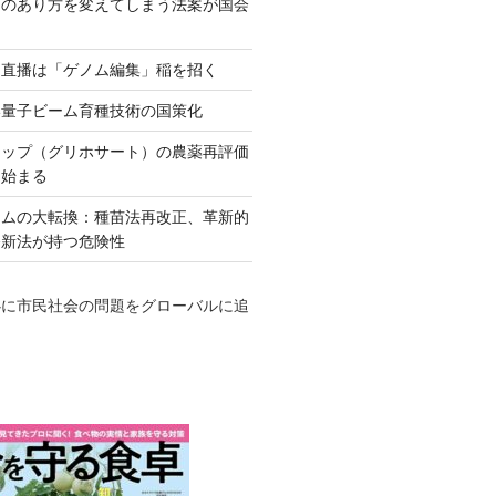
ネのあり方を変えてしまう法案が国会
田直播は「ゲノム編集」稲を招く
い量子ビーム育種技術の国策化
アップ（グリホサート）の農薬再評価
も始まる
テムの大転換：種苗法再改正、革新的
発新法が持つ危険性
心に市民社会の問題をグローバルに追