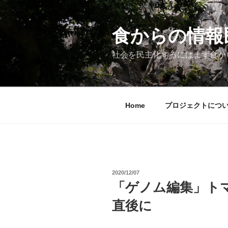
コ
ン
テ
食からの情報民主
ン
ツ
社会を民主化するにはまず食か
へ
ス
キ
ッ
Home
プロジェクトにつ
プ
投
2020/12/07
稿
「ゲノム編集」ト
日:
直後に