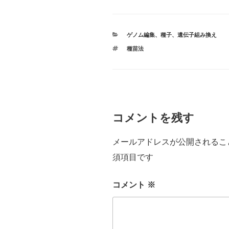
カ
ゲノム編集
、
種子
、
遺伝子組み換え
テ
タ
種苗法
ゴ
グ
リ
ー
コメントを残す
メールアドレスが公開されるこ
須項目です
コメント
※