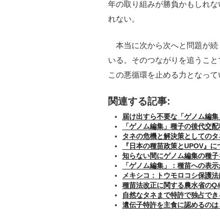
年の取り組みが勝負かもしれな
れない。
本当に次から次へと問題が続
いる。そのつながりを追うこと
この悪循環を止める力となって
関連する記事:
届け出すら不要な「ゲノム編集
「ゲノム編集」種子の後代交配
タネの危機と解決策としてのタ
『日本の種苗政策とUPOV』に
知らない間にゲノム編集の種子
「ゲノム編集」：種苗への表示
メキシコ：トウモロコシ保護法
種苗法改正に関する農水省のQ
自然なタネまで特許で独占でき
遺伝子特許を主食に認めるのは