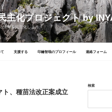
化プロジェクト by INYAK
ら情報を民主化しよう！
いて
支援する
印鑰智哉のプロフィール
連絡フォーム
検索
マト、種苗法改正案成立