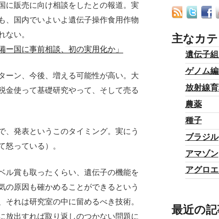
国に販売に向け相談をしたとの報道。実
も、国内でいよいよ遺伝子操作食用作物
れない。
主なカテ
備ー国に事前相談、初の実用化か」
遺伝子組
ゲノム編
ターン、今後、増える可能性が高い。大
放射線育
税金使って基礎研究やって、そして売る
農薬
種子
で、発表というこのタイミング。実にう
ブラジル
て怒っている）。
アマゾン
アグロエ
ベル賞も取ったくらい、遺伝子の機能を
気の原因も確かめることができるという
、それは研究室の中に留めるべき技術。
最近の記
に放出すれば取り返しのつかない問題に