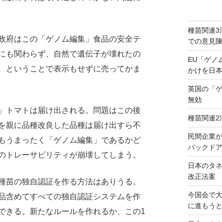
種苗関連3
政府はこの「ゲノム編集」食品の安全テ
での意見
にも関わらず、自然で遺伝子が壊れたの
EU「ゲノ
、ということで表示もせずに売ってかま
かけを日
英国の「
無効
」トマトは届け出される。問題はこの後
種苗関連2
を親に品種改良した品種は届け出すら不
民間企業
もうまったく「ゲノム編集」であるかど
バックドア
のトレーサビリティが崩壊してしまう。
日本のタ
改正法案
種苗の独自認証を作る方法はありうる。
今国会で
品含めてすべての独自認証システムを作
に進もう
できる。新たなルールを作れるか、この1