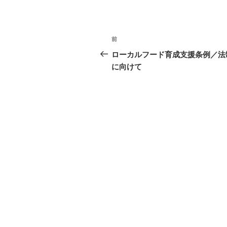
投
前
前
稿
の
ローカルフード育成支援条例／法
ナ
投
に向けて
稿
ビ
ゲ
ー
シ
ョ
ン