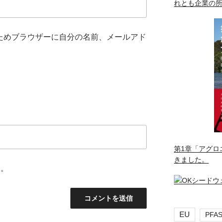
れとも企業の
ためブラウザーに自分の名前、メールアド
第1章「アグロ
きました。
ん。
EU
PFA