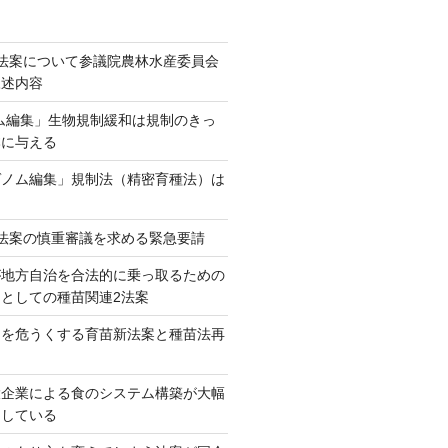
法案について参議院農林水産委員会
陳述内容
ム編集」生物規制緩和は規制のきっ
本に与える
ゲノム編集」規制法（精密育種法）は
法案の慎重審議を求める緊急要請
が地方自治を合法的に乗っ取るための
としての種苗関連2法案
ネを危うくする育苗新法案と種苗法再
大企業による食のシステム構築が大幅
としている