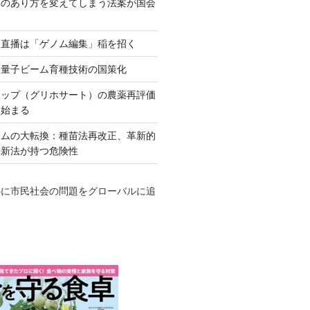
ネのあり方を変えてしまう法案が国会
田直播は「ゲノム編集」稲を招く
い量子ビーム育種技術の国策化
アップ（グリホサート）の農薬再評価
も始まる
テムの大転換：種苗法再改正、革新的
発新法が持つ危険性
心に市民社会の問題をグローバルに追