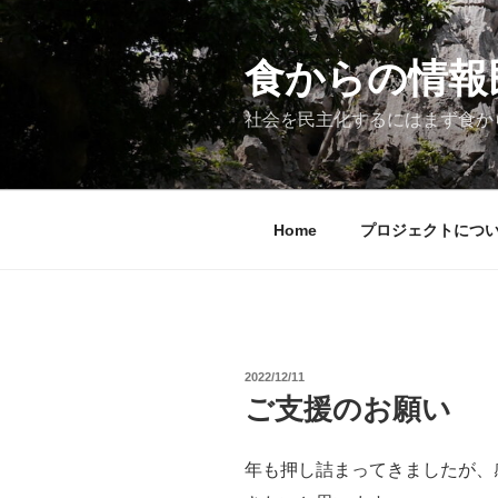
コ
ン
テ
食からの情報民主
ン
ツ
社会を民主化するにはまず食か
へ
ス
キ
ッ
Home
プロジェクトにつ
プ
投
2022/12/11
稿
ご支援のお願い
日:
年も押し詰まってきましたが、