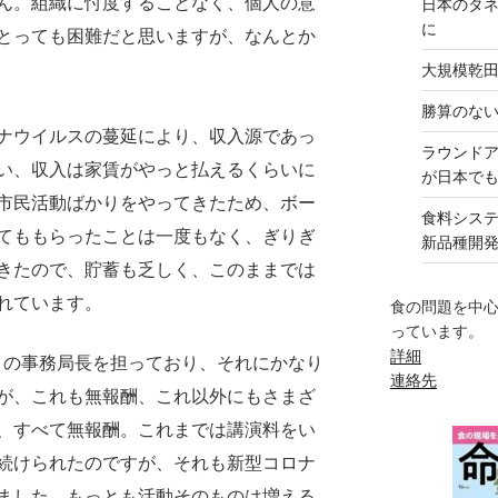
ん。組織に忖度することなく、個人の意
日本のタ
に
とっても困難だと思いますが、なんとか
大規模乾
勝算のな
ナウイルスの蔓延により、収入源であっ
ラウンド
い、収入は家賃がやっと払えるくらいに
が日本で
市民活動ばかりをやってきたため、ボー
食料シス
てももらったことは一度もなく、ぎりぎ
新品種開
きたので、貯蓄も乏しく、このままでは
れています。
食の問題を中
っています。
詳細
の事務局長を担っており、それにかなり
連絡先
が、これも無報酬、これ以外にもさまざ
、すべて無報酬。これまでは講演料をい
続けられたのですが、それも新型コロナ
ました。もっとも活動そのものは増える