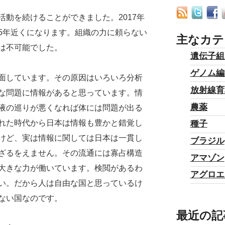
動を続けることができました。2017年
5年近くになります。組織の力に頼らない
主なカテ
は不可能でした。
遺伝子組
ゲノム編
面しています。その原因はいろいろ分析
放射線育
な問題に情報があると思っています。情
農薬
液の巡りが悪くなれば体には問題が出る
れた時代から日本は情報も豊かと錯覚し
種子
けど、実は情報に関しては日本は一貫し
ブラジル
ざるをえません。その流通には寡占構造
アマゾン
大きな力が働いています。検閲があるわ
アグロエ
い。だから人は自由な国と思っているけ
ない国なのです。
最近の記