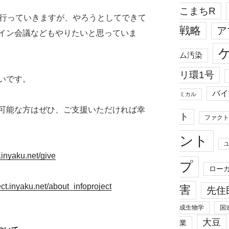
こまちR
行っていきますが、やろうとしてできて
戦略
ア
イン会議などもやりたいと思っていま
ム汚染
リ環1号
いです。
バイ
ミカル
可能な方はぜひ、ご支援いただければ幸
ト
ファクト
ント
t.inyaku.net/give
プ
ロー
ject.inyaku.net/about_infoproject
害
先住
成生物学
国
大豆
業