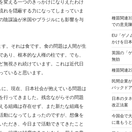
を変える一つのきっかけになりえたわけ
流れを隠蔽する力になってしまっていま
種苗関連3
の陰謀論が米国やブラジルにも影響を与
での意見
EU「ゲノ
かけを日
す。それは食です。食の問題は人間が生
英国の「
であり、根本的な人権の柱です。でも、
無効
ど無視され続けています。これは近代日
種苗関連2
っていると思います。
民間企業
バックドア
に、現在、日本社会が抱えている問題は
を行ってきました。残念ながらその問題
日本のタ
改正法案
える組織は存在せず、また新たな組織を
活動になってしまったのですが、想像を
今国会で
に進もう
いただき、今日まで活動できてきたこと