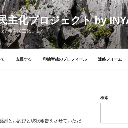
化プロジェクト by INYAK
ら情報を民主化しよう！
いて
支援する
印鑰智哉のプロフィール
連絡フォーム
検索
感謝とお詫びと現状報告をさせていただ