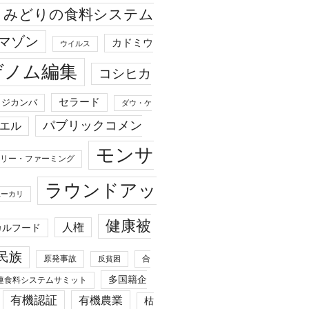
みどりの食料システム
マゾン
カドミウ
ウイルス
ゲノム編集
コシヒカ
セラード
ジカンバ
ダウ・ケ
パブリックコメン
エル
モンサ
リー・ファーミング
ラウンドアッ
ユーカリ
健康被
人権
カルフード
民族
原発事故
合
反貧困
多国籍企
連食料システムサミット
有機認証
有機農業
枯