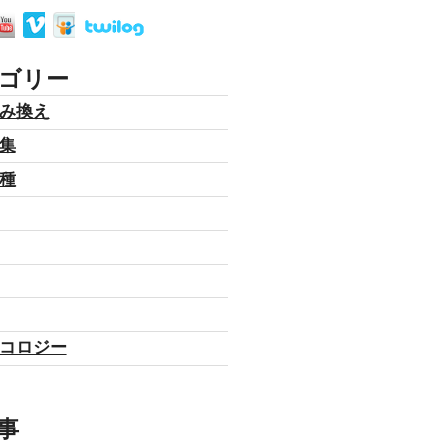
ゴリー
み換え
集
種
コロジー
事