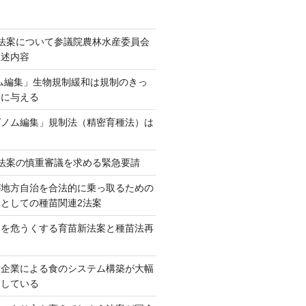
法案について参議院農林水産委員会
陳述内容
ム編集」生物規制緩和は規制のきっ
本に与える
ゲノム編集」規制法（精密育種法）は
法案の慎重審議を求める緊急要請
が地方自治を合法的に乗っ取るための
としての種苗関連2法案
ネを危うくする育苗新法案と種苗法再
大企業による食のシステム構築が大幅
としている