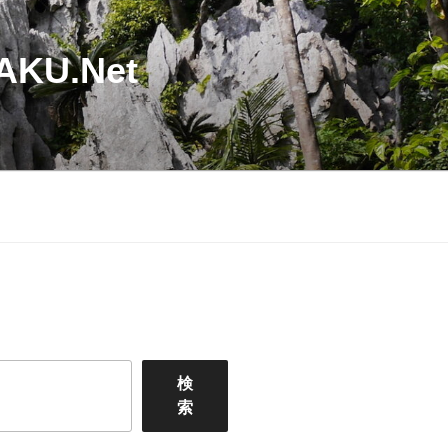
U.Net
検
索