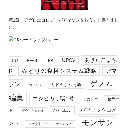
第1章「アグロエコロジーがアマゾンを救う」を書きまし
た。
あきたこまち
EU
UPOV
PFAS
TPP
みどりの食料システム戦略
R
アマ
ゲノム
ゾン
カドミウム汚染
ウイルス
編集
コシヒカリ環1号
セラー
ジカンバ
パブリックコメ
バイエル
ド
ダウ・ケミカル
モンサン
ント
ファクトリー・ファーミング