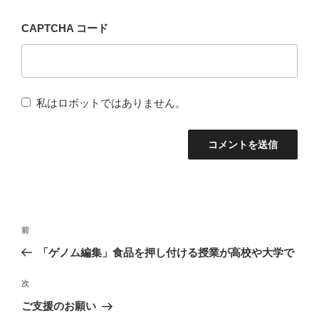
CAPTCHA コード
私はロボットではありません。
投
前
前
稿
の
「ゲノム編集」食品を押し付ける授業が高校や大学で
ナ
投
稿
次
次
ビ
の
ご支援のお願い
ゲ
投