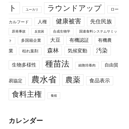
ト
ラウンドアップ
ロー
ユーカリ
健康被害
先住民族
人権
カルフード
原発事故
合成生物学
国連食料システムサミッ
反貧困
大豆
有機認証
有機農
多国籍企業
ト
森林
汚染
業
気候変動
枯れ葉剤
種苗法
生物多様性
自由貿
細胞培養肉
農水省
農薬
食品表示
易協定
食料主権
養殖
カレンダー