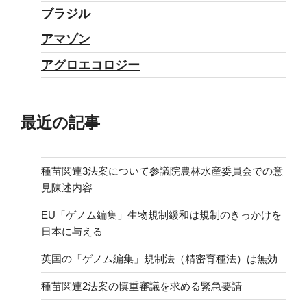
ブラジル
アマゾン
アグロエコロジー
最近の記事
種苗関連3法案について参議院農林水産委員会での意
見陳述内容
EU「ゲノム編集」生物規制緩和は規制のきっかけを
日本に与える
英国の「ゲノム編集」規制法（精密育種法）は無効
種苗関連2法案の慎重審議を求める緊急要請