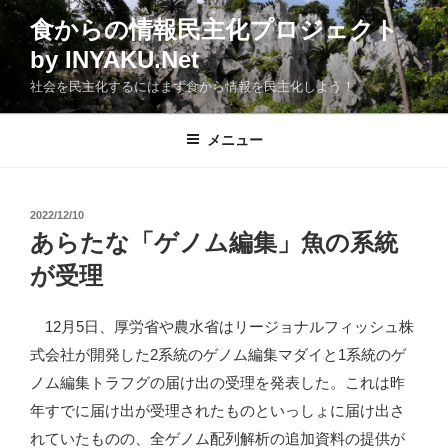
コ
食からの情報民主化プロジェクト
ン
by INYAKU.Net
テ
ン
社会を民主化するにはまず食から情報を民主化しよう！
ツ
へ
メニュー
ス
キ
ッ
投
2022/12/10
プ
稿
あらたな「ゲノム編集」魚の系統
日:
が受理
12月5日、厚労省や農水省はリージョナルフィッシュ株
式会社が開発した2系統のゲノム編集マダイと1系統のゲ
ノム編集トラフグの届け出の受理を発表した。これは昨
年すでに届け出が受理されたものといっしょに届け出さ
れていたものの、全ゲノム配列解析の追加資料の提供が