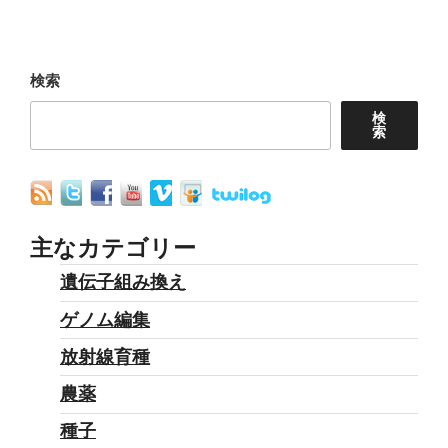
ー
稿
シ
ョ
検索
ン
検
索
主なカテゴリー
遺伝子組み換え
ゲノム編集
放射線育種
農薬
種子