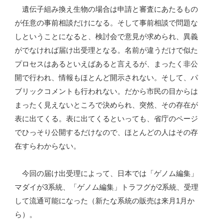
遺伝子組み換え生物の場合は申請と審査にあたるもの
が任意の事前相談だけになる。そして事前相談で問題な
しということになると、検討会で意見が求められ、異義
がでなければ届け出受理となる。名前が違うだけで似た
プロセスはあるといえばあると言えるが、まったく非公
開で行われ、情報もほとんど開示されない。そして、パ
ブリックコメントも行われない。だから市民の目からは
まったく見えないところで決められ、突然、その存在が
表に出てくる。表に出てくるといっても、省庁のページ
でひっそり公開するだけなので、ほとんどの人はその存
在すらわからない。
今回の届け出受理によって、日本では「ゲノム編集」
マダイが3系統、「ゲノム編集」トラフグが2系統、受理
して流通可能になった（新たな系統の販売は来月1月か
ら）。