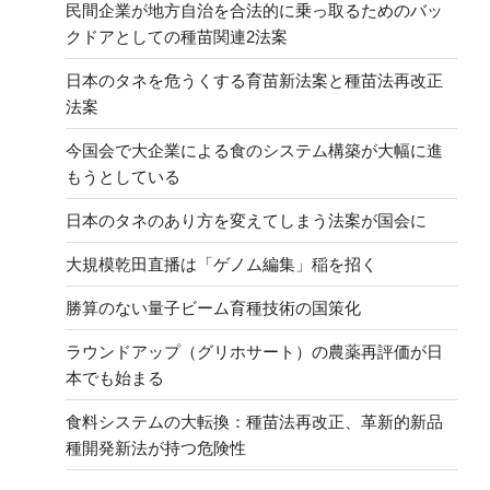
民間企業が地方自治を合法的に乗っ取るためのバッ
クドアとしての種苗関連2法案
日本のタネを危うくする育苗新法案と種苗法再改正
法案
今国会で大企業による食のシステム構築が大幅に進
もうとしている
日本のタネのあり方を変えてしまう法案が国会に
大規模乾田直播は「ゲノム編集」稲を招く
勝算のない量子ビーム育種技術の国策化
ラウンドアップ（グリホサート）の農薬再評価が日
本でも始まる
食料システムの大転換：種苗法再改正、革新的新品
種開発新法が持つ危険性