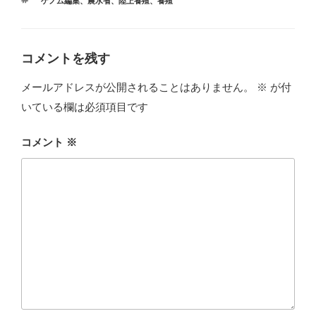
タ
ゲノム編集
、
農水省
、
陸上養殖
、
養殖
ゴ
グ
リ
ー
コメントを残す
メールアドレスが公開されることはありません。
※
が付
いている欄は必須項目です
コメント
※