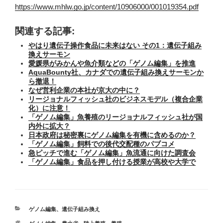
https://www.mhlw.go.jp/content/10906000/001019354.pdf
関連する記事:
やはり遺伝子操作食品に未来はない その1：遺伝子組み
換えサーモン
愛媛県がみかんや魚介類などの「ゲノム編集」を推進
AquaBounty社、カナダでの遺伝子組み換えサーモンか
ら撤退！
なぜ営利企業の本社が京大の中に？
リージョナルフィッシュ社のビジネスモデル（複合企業
化）に注意！
「ゲノム編集」魚養殖のリージョナルフィッシュ社が国
内外に拡大？
日本政府は秘密裏にゲノム編集を有機に含めるのか？
「ゲノム編集」飼料での後代交配種のパブコメ
急ピッチで進む「ゲノム編集」魚流通に向けた調査会
「ゲノム編集」食品を押し付ける授業が高校や大学で
カ
ゲノム編集
、
遺伝子組み換え
テ