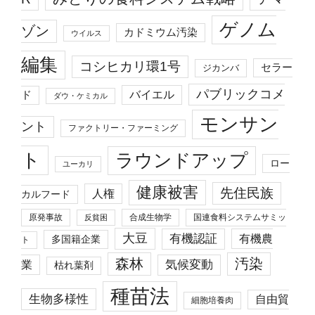
ゲノム
ゾン
カドミウム汚染
ウイルス
編集
コシヒカリ環1号
セラー
ジカンバ
パブリックコメ
バイエル
ド
ダウ・ケミカル
モンサン
ント
ファクトリー・ファーミング
ト
ラウンドアップ
ロー
ユーカリ
健康被害
先住民族
人権
カルフード
原発事故
合成生物学
国連食料システムサミッ
反貧困
大豆
有機認証
有機農
多国籍企業
ト
森林
汚染
業
気候変動
枯れ葉剤
種苗法
生物多様性
自由貿
細胞培養肉