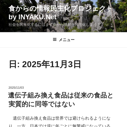
コ
食からの情報民主化プロジェクト
ン
by INYAKU.Net
テ
ン
社会を民主化するにはまず食から情報を民主化しよう！
ツ
へ
メニュー
ス
キ
ッ
日:
2025年11月3日
プ
投
2025/11/03
稿
遺伝子組み換え食品は従来の食品と
日:
実質的に同等ではない
遺伝子組み換え食品は世界では避けられるようにな
り、一方、日本では逆に年ごとに無警戒になっている。