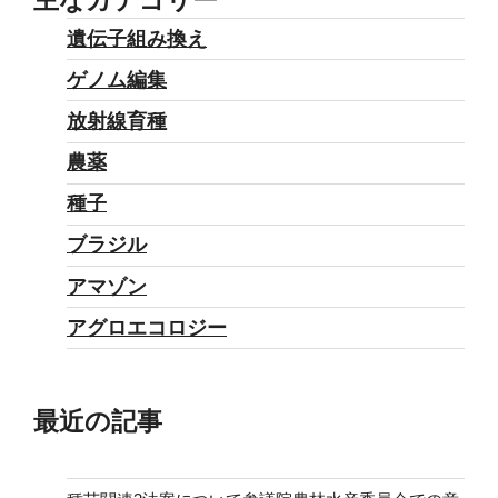
従
遺伝子組み換え
来
ゲノム編集
の
食
放射線育種
品
農薬
と
種子
実
質
ブラジル
的
アマゾン
に
アグロエコロジー
同
等
で
最近の記事
は
な
い”