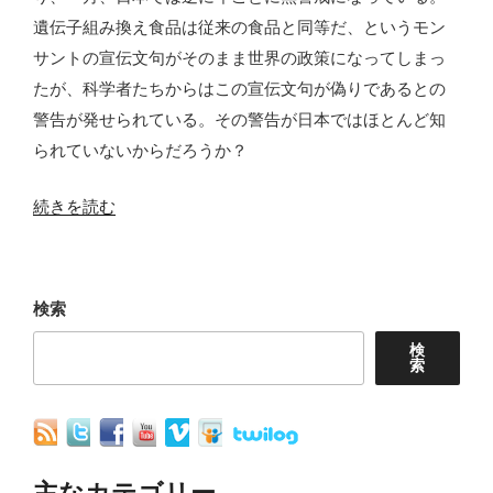
遺伝子組み換え食品は従来の食品と同等だ、というモン
サントの宣伝文句がそのまま世界の政策になってしまっ
たが、科学者たちからはこの宣伝文句が偽りであるとの
警告が発せられている。その警告が日本ではほとんど知
られていないからだろうか？
“遺
続きを読む
伝
子
組
検索
み
検
換
索
え
食
品
は
主なカテゴリー