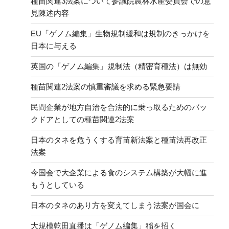
種苗関連3法案について参議院農林水産委員会での意
の
見陳述内容
EU「ゲノム編集」生物規制緩和は規制のきっかけを
日本に与える
英国の「ゲノム編集」規制法（精密育種法）は無効
種苗関連2法案の慎重審議を求める緊急要請
民間企業が地方自治を合法的に乗っ取るためのバッ
クドアとしての種苗関連2法案
日本のタネを危うくする育苗新法案と種苗法再改正
法案
今国会で大企業による食のシステム構築が大幅に進
もうとしている
日本のタネのあり方を変えてしまう法案が国会に
大規模乾田直播は「ゲノム編集」稲を招く