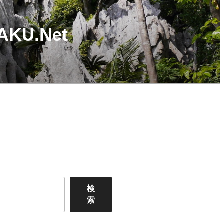
U.Net
検
索