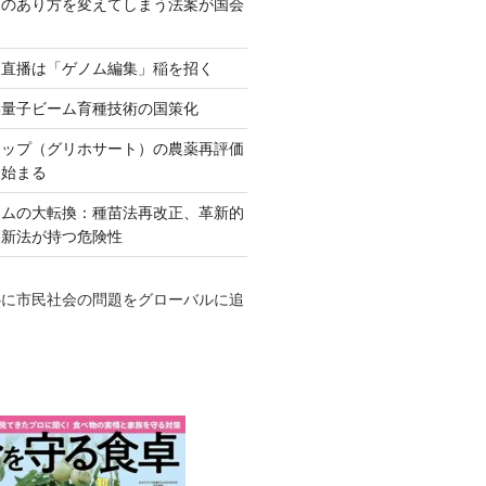
ネのあり方を変えてしまう法案が国会
田直播は「ゲノム編集」稲を招く
い量子ビーム育種技術の国策化
アップ（グリホサート）の農薬再評価
も始まる
テムの大転換：種苗法再改正、革新的
発新法が持つ危険性
心に市民社会の問題をグローバルに追