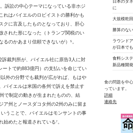
日本のタ
報告書だ。訴訟の中心テーマになっている非ホジ
に
これはバイエルのロビイストの勝利かも
大規模乾
スクに言及したものとなっており、肝心
勝算のな
放された形になった（トランプ関税のい
ラウンド
なるのかあまり信頼できないが）⁵。
が日本で
食料シス
控訴裁判所が、バイエル社に原告3人に対
新品種開
のレートで約883億円）の支払いを命じてい
腫以外の分野でも裁判が広がれば、もはや
食の問題を中
。バイエルは米国の各州で訴えを禁止す
っています。
の州で制定の動きが生まれたものの、結
詳細
連絡先
ジア州とノースダコタ州の2州のみに留ま
ということで、バイエルはモンサントの事
れ始めたと報道されている⁷。