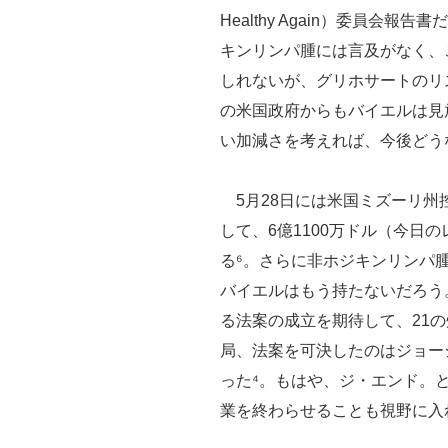
Healthy Again）委員会
キンリンパ腫には言及がなく、
しれないが、グリホサートのリ
の米国政府からもバイエルは見
い加減さを考えれば、今後どう
5月28日には米国ミズーリ州
して、6億1100万ドル（今日
る⁶。さらに非ホジキンリンパ
バイエルはもう持たないだろう
る法案の成立を期待して、21
局、法案を可決したのはジョー
った⁴。もはや、ジ・エンド。
業を終わらせることも視野に入