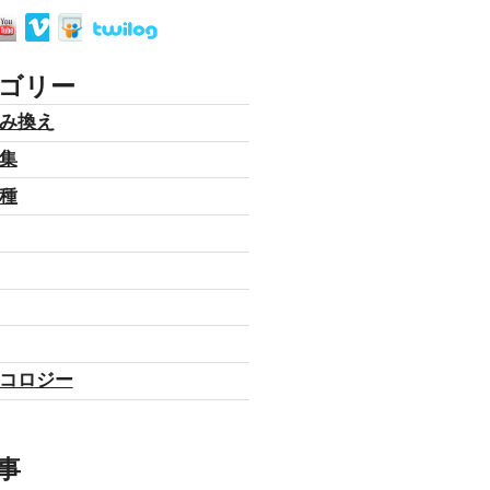
ゴリー
み換え
集
種
コロジー
事