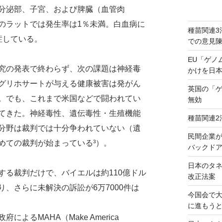
分泌部、子宮、および脾臓（血管肉
のラットでは発生率は1％未満。白血病に
種苗関連3
症している。
での意見
EU「ゲノ
究の発表で終わらず、次の課題は神経毒
かけを日
グリホサートが与える健康被害は発がん
英国の「
。でも、これまで米国などで闘われてい
無効
てきた。神経毒性、遺伝毒性・生殖機能
種苗関連2
分野は裁判では十分争われていない（遺
民間企業
めての裁判が始まっている³）。
バックドア
日本のタ
る裁判だけで、バイエルは約110億ドル
改正法案
、さらに未解決の訴訟が6万7000件は
今国会で
に進もう
るMAHA（Make America