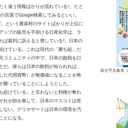
く違う情報ばかりが流れている⁸。たと
どの言葉でGoogle検索してみるといい。
りだ、という農薬村のサイトばかりが上位に
アップの販売を手掛ける日産化学は、ラ
れば裁判に訴えると脅している³。日本の
続けている。これは現代の「勝ち組」だ
民コミュニティの中で、日本の敗戦を口
とだ。彼らは日本の敗戦が知られれば、
命を守る食卓
した代用貨幣）が無価値になることを怖
が勝っていることにしようとした。
ち続けている」と言わないと利権が奪わ
それが効を奏して、日本のマスコミは世
しない。グリホサートは日本の環境を汚
ことになる。