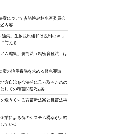
法案について参議院農林水産委員会
陳述内容
ム編集」生物規制緩和は規制のきっ
本に与える
ゲノム編集」規制法（精密育種法）は
法案の慎重審議を求める緊急要請
が地方自治を合法的に乗っ取るための
としての種苗関連2法案
ネを危うくする育苗新法案と種苗法再
大企業による食のシステム構築が大幅
としている