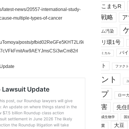
こまちR
/latest-news/20557-international-study-
戦略
ア
cause-multiple-types-of-cancer
ム汚染
リ環1号
akuTomoya/posts/pfbid02ReGFe5KHT2Li9i
cVFkFmitAw9AEYJmsCSi3wCm82rl
バイ
ミカル
ト
 Update
ファクト
ント
プ
ロー
害
先住
成生物学
国
大豆
業