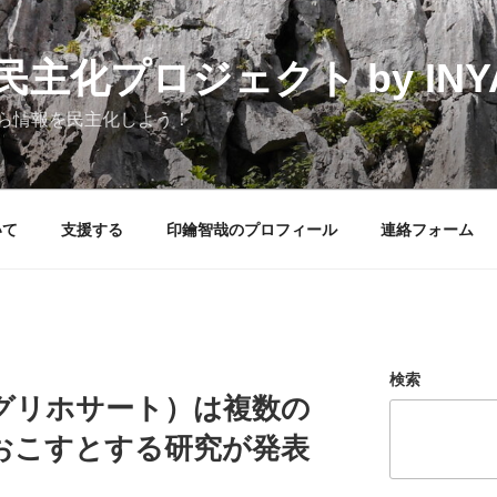
化プロジェクト by INYAK
ら情報を民主化しよう！
いて
支援する
印鑰智哉のプロフィール
連絡フォーム
検索
グリホサート）は複数の
おこすとする研究が発表