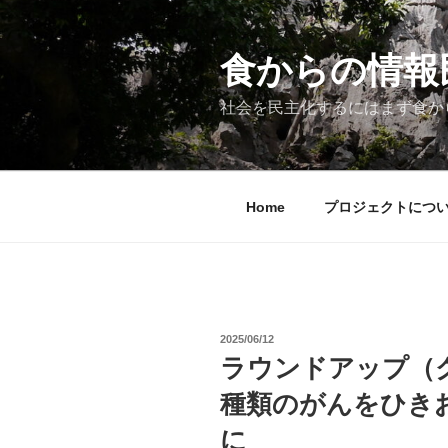
コ
ン
テ
食からの情報民主
ン
ツ
社会を民主化するにはまず食か
へ
ス
キ
ッ
Home
プロジェクトにつ
プ
投
2025/06/12
稿
ラウンドアップ（
日:
種類のがんをひき
に