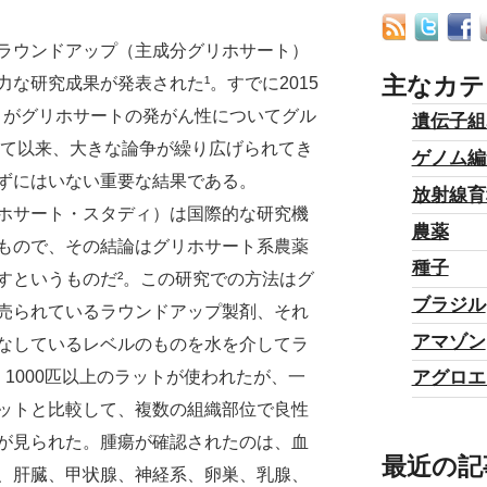
ラウンドアップ（主成分グリホサート）
主なカテ
な研究成果が発表された¹。すでに2015
C）がグリホサートの発がん性についてグル
遺伝子組
して以来、大きな論争が繰り広げられてき
ゲノム編
ずにはいない重要な結果である。
放射線育
ホサート・スタディ）は国際的な研究機
農薬
もので、その結論はグリホサート系農薬
種子
すというものだ²。この研究での方法はグ
ブラジル
売られているラウンドアップ製剤、それ
アマゾン
なしているレベルのものを水を介してラ
1000匹以上のラットが使われたが、一
アグロエ
ットと比較して、複数の組織部位で良性
が見られた。腫瘍が確認されたのは、血
最近の記
、肝臓、甲状腺、神経系、卵巣、乳腺、