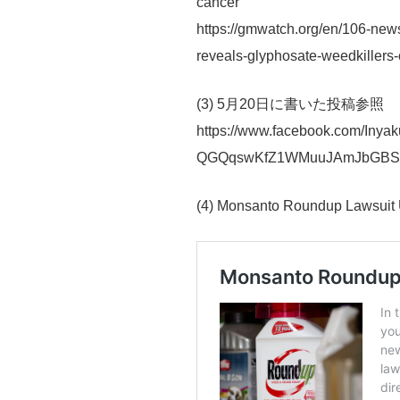
cancer
https://gmwatch.org/en/106-news
reveals-glyphosate-weedkillers-
(3) 5月20日に書いた投稿参照
https://www.facebook.com/Iny
QGQqswKfZ1WMuuJAmJbGBS7
(4) Monsanto Roundup Lawsuit