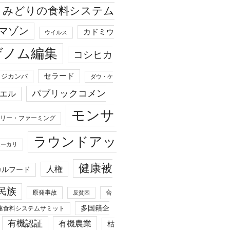
みどりの食料システム
マゾン
カドミウ
ウイルス
ゲノム編集
コシヒカ
セラード
ジカンバ
ダウ・ケ
パブリックコメン
エル
モンサ
リー・ファーミング
ラウンドアッ
ユーカリ
健康被
人権
カルフード
民族
原発事故
合
反貧困
多国籍企
連食料システムサミット
有機認証
有機農業
枯