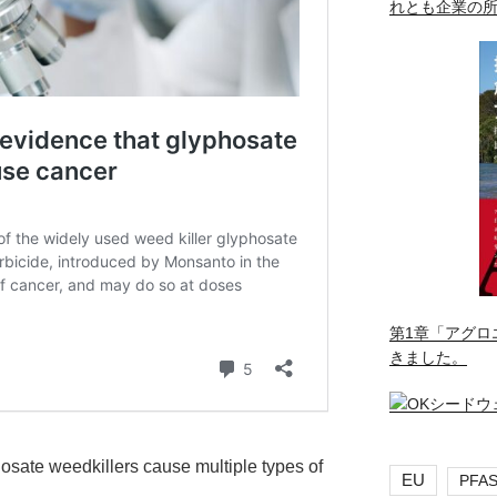
れとも企業の
第1章「アグロ
きました。
hosate weedkillers cause multiple types of
EU
PFA