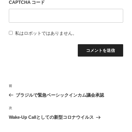
CAPTCHA コード
私はロボットではありません。
投
前
前
稿
の
ブラジルで緊急ベーシックインカム議会承認
ナ
投
稿
次
次
ビ
の
Wake-Up Callとしての新型コロナウイルス
ゲ
投
ー
稿