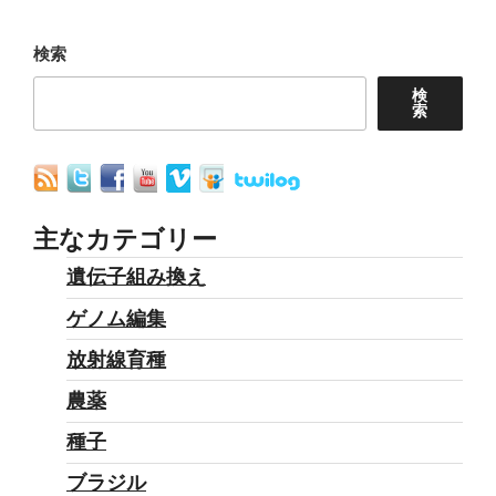
シ
ョ
検索
ン
検
索
主なカテゴリー
遺伝子組み換え
ゲノム編集
放射線育種
農薬
種子
ブラジル