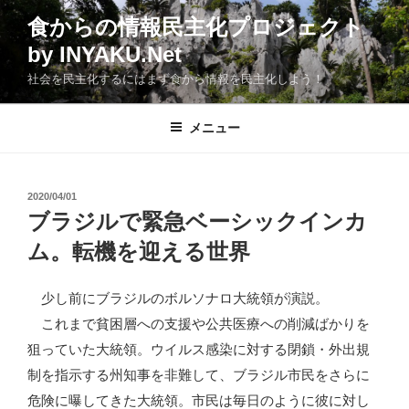
コ
食からの情報民主化プロジェクト
ン
by INYAKU.Net
テ
ン
社会を民主化するにはまず食から情報を民主化しよう！
ツ
へ
メニュー
ス
キ
ッ
投
2020/04/01
プ
稿
ブラジルで緊急ベーシックインカ
日:
ム。転機を迎える世界
少し前にブラジルのボルソナロ大統領が演説。
これまで貧困層への支援や公共医療への削減ばかりを
狙っていた大統領。ウイルス感染に対する閉鎖・外出規
制を指示する州知事を非難して、ブラジル市民をさらに
危険に曝してきた大統領。市民は毎日のように彼に対し