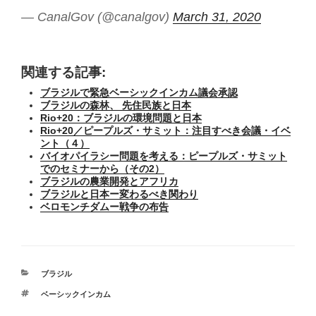
— CanalGov (@canalgov)
March 31, 2020
関連する記事:
ブラジルで緊急ベーシックインカム議会承認
ブラジルの森林、 先住民族と日本
Rio+20：ブラジルの環境問題と日本
Rio+20／ピープルズ・サミット：注目すべき会議・イベ
ント（４）
バイオパイラシー問題を考える：ピープルズ・サミット
でのセミナーから（その2）
ブラジルの農業開発とアフリカ
ブラジルと日本ー変わるべき関わり
ベロモンチダムー戦争の布告
カ
ブラジル
テ
タ
ベーシックインカム
ゴ
グ
リ