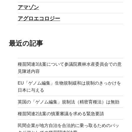
アマゾン
アグロエコロジー
最近の記事
種苗関連3法案について参議院農林水産委員会での意
見陳述内容
EU「ゲノム編集」生物規制緩和は規制のきっかけを
日本に与える
英国の「ゲノム編集」規制法（精密育種法）は無効
種苗関連2法案の慎重審議を求める緊急要請
民間企業が地方自治を合法的に乗っ取るためのバッ