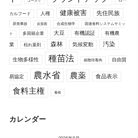
ユーカリ
健康被害
先住民族
人権
カルフード
原発事故
合成生物学
国連食料システムサミッ
反貧困
大豆
有機認証
有機農
多国籍企業
ト
森林
汚染
業
気候変動
枯れ葉剤
種苗法
生物多様性
自由貿
細胞培養肉
農水省
農薬
食品表示
易協定
食料主権
養殖
カレンダー