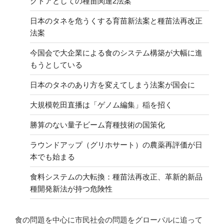
クドアとしての種苗関連2法案
日本のタネを危うくする育苗新法案と種苗法再改正
法案
今国会で大企業による食のシステム構築が大幅に進
もうとしている
日本のタネのあり方を変えてしまう法案が国会に
大規模乾田直播は「ゲノム編集」稲を招く
勝算のない量子ビーム育種技術の国策化
ラウンドアップ（グリホサート）の農薬再評価が日
本でも始まる
食料システムの大転換：種苗法再改正、革新的新品
種開発新法が持つ危険性
食の問題を中心に市民社会の問題をグローバルに追って