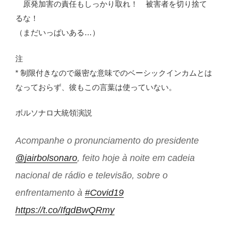
原発加害の責任もしっかり取れ！ 被害者を切り捨て
るな！
（まだいっぱいある…）
注
* 制限付きなので厳密な意味でのベーシックインカムとは
なっておらず、彼もこの言葉は使っていない。
ボルソナロ大統領演説
Acompanhe o pronunciamento do presidente
@jairbolsonaro
, feito hoje à noite em cadeia
nacional de rádio e televisão, sobre o
enfrentamento à
#Covid19
https://t.co/IfgdBwQRmy