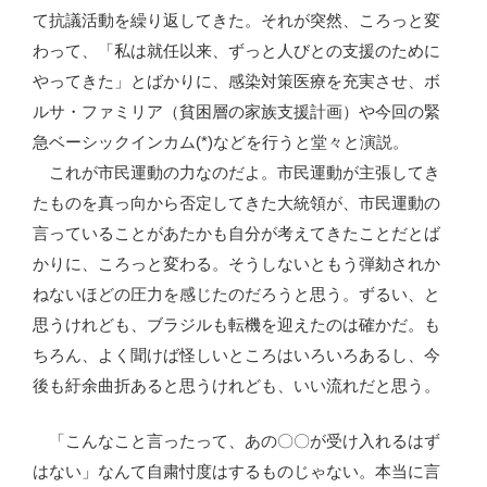
て抗議活動を繰り返してきた。それが突然、ころっと変
わって、「私は就任以来、ずっと人びとの支援のために
やってきた」とばかりに、感染対策医療を充実させ、ボ
ルサ・ファミリア（貧困層の家族支援計画）や今回の緊
急ベーシックインカム(*)などを行うと堂々と演説。
これが市民運動の力なのだよ。市民運動が主張してき
たものを真っ向から否定してきた大統領が、市民運動の
言っていることがあたかも自分が考えてきたことだとば
かりに、ころっと変わる。そうしないともう弾劾されか
ねないほどの圧力を感じたのだろうと思う。ずるい、と
思うけれども、ブラジルも転機を迎えたのは確かだ。も
ちろん、よく聞けば怪しいところはいろいろあるし、今
後も紆余曲折あると思うけれども、いい流れだと思う。
「こんなこと言ったって、あの〇〇が受け入れるはず
はない」なんて自粛忖度はするものじゃない。本当に言