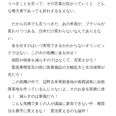
うべきことを言って、その言葉が拡がっていくと、どん
な権力者であっても折れざるをえない。
だから日本でも言うべきだ。あの米国が、ブラジルが
変わりつつある。日本だけ変わらないなんてありえな
い。
金を出すのはいつ実現できるかわからないオリンピッ
クではない。この今の危機に金を出せ！
病院や病床を減らすのではなくて、充実させろ！
緊急事態宣言の前に医療施設の大幅拡大と生活保障が
先だろ！
この危機の中で、辺野古米軍新基地や南西諸島に自衛
隊基地を作っているんじゃないよ。そのお金を医療に使
え！ 減らすのは軍備だろ！
こんな危機で多くの人が議論に参加できない中、種苗
法を勝手に変えるな！ 憲法変えるのも論外！