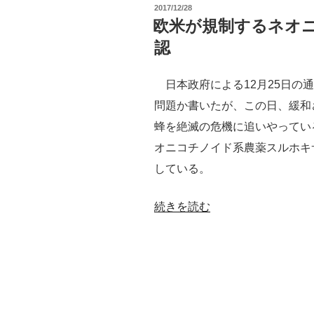
投
2017/12/28
の
稿
欧米が規制するネオ
日:
農
認
薬・
有
日本政府による12月25日の
機
問題か書いたが、この日、緩和
事
蜂を絶滅の危機に追いやってい
情
オニコチノイド系農薬スルホキ
と
している。
ネ
オ
“欧
続きを読む
ニ
米
コ
が
チ
規
ノ
制
イ
す