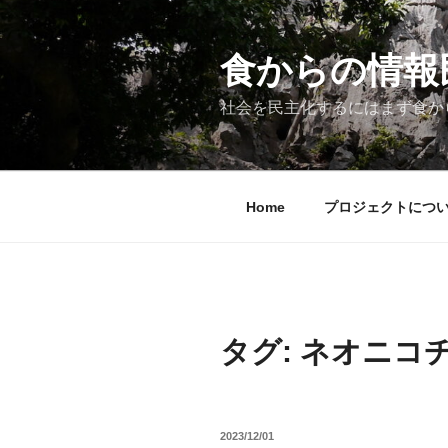
コ
ン
テ
食からの情報民主
ン
ツ
社会を民主化するにはまず食か
へ
ス
キ
ッ
Home
プロジェクトにつ
プ
タグ:
ネオニコ
投
2023/12/01