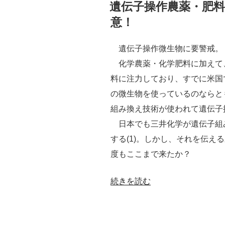
稿
遺伝子操作農薬・肥
日:
意！
遺伝子操作微生物に要警戒。
化学農薬・化学肥料に加えて
料に注力しており、すでに米国
の微生物を使っているのならと
組み換え技術が使われて遺伝子
日本でも三井化学が遺伝子組
する(1)。しかし、それを伝え
度もここまで来たか？
“遺
続きを読む
伝
子