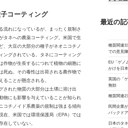
種子コーティング
最近の記
る流れになっているが、まったく規制さ
がタネへの農薬コーティング。米国で生
種苗関連3
ど、大豆の大部分の種子がネオニコチノ
での意見
ィングされている。タネにコーティング
EU「ゲノ
は作物が生長するにつれて植物の細胞に
かけを日
は死ぬ。その毒性は出荷される農作物で
英国の「
えることが懸念される。
無効
グされた物質の大部分は土壌に溶け出
種苗関連2
動物にも影響を与えていることが知られ
ニコチノイド系農薬の規制は強まる傾向
民間企業
バックドア
現在、米国では環境保護局（EPA）では
日本のタ
存在していない。