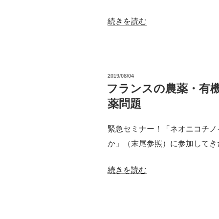
ィ
ン
“生
続きを読む
グ”
態
の
系
の
投
2019/08/04
崩
稿
フランスの農薬・有
日:
壊
薬問題
と
農
緊急セミナー！「ネオニコチノ
薬”
か」（末尾参照）に参加してき
の
“フ
続きを読む
ラ
ン
ス