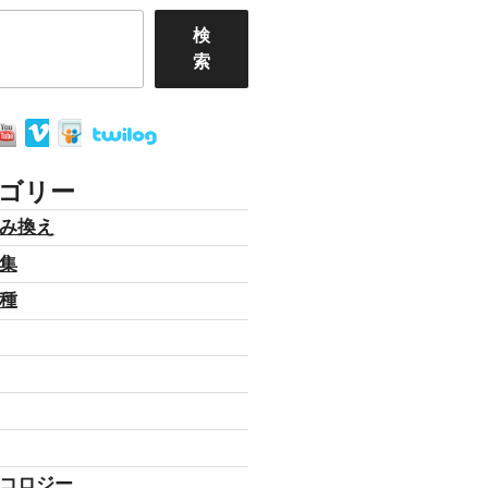
検
索
ゴリー
み換え
集
種
コロジー