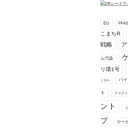
EU
PFA
こまちR
戦略
ア
ム汚染
リ環1号
バイ
ミカル
ト
ファクト
ント
プ
ロー