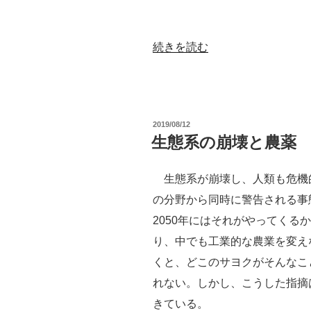
注
意！”
の
“農
続きを読む
薬
規
制
投
2019/08/12
の
稿
生態系の崩壊と農薬
日:
抜
け
生態系が崩壊し、人類も危機
穴：
の分野から同時に警告される事
種
2050年にはそれがやってくる
子
り、中でも工業的な農業を変え
コ
くと、どこのサヨクがそんなこ
ー
れない。しかし、こうした指摘
テ
きている。