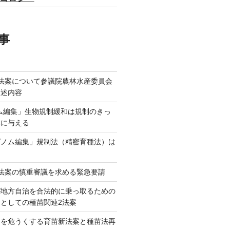
事
法案について参議院農林水産委員会
陳述内容
ム編集」生物規制緩和は規制のきっ
本に与える
ゲノム編集」規制法（精密育種法）は
法案の慎重審議を求める緊急要請
が地方自治を合法的に乗っ取るための
としての種苗関連2法案
ネを危うくする育苗新法案と種苗法再