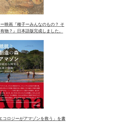
ー映画『種子ーみんなのもの？ そ
所有物？』日本語版完成しました。
エコロジーがアマゾンを救う」を書