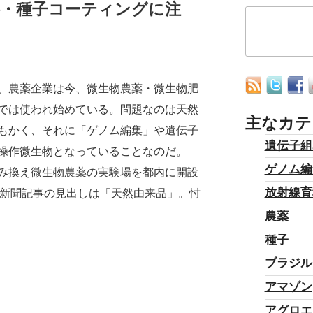
料・種子コーティングに注
、農薬企業は今、微生物農薬・微生物肥
では使われ始めている。問題なのは天然
主なカテ
もかく、それに「ゲノム編集」や遺伝子
遺伝子組
操作微生物となっていることなのだ。
ゲノム編
み換え微生物農薬の実験場を都内に開設
放射線育
る新聞記事の見出しは「天然由来品」。忖
農薬
種子
ブラジル
アマゾン
アグロエ