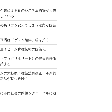
大企業による食のシステム構築が大幅
としている
ネのあり方を変えてしまう法案が国会
田直播は「ゲノム編集」稲を招く
い量子ビーム育種技術の国策化
アップ（グリホサート）の農薬再評価
も始まる
テムの大転換：種苗法再改正、革新的
発新法が持つ危険性
心に市民社会の問題をグローバルに追