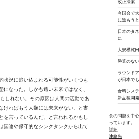
改正法案
今国会で
に進もう
日本のタ
に
大規模乾
勝算のな
ラウンド
が日本で
的状況に追い込まれる可能性がいくつも
態になった。しかも遠い未来ではなく、
食料シス
新品種開
かもしれない。その原因は人間の活動であ
なければもう人類には未来がない、と書
食の問題を中
とを言っているんだ、と言われるかもし
っています。
は国連や保守的なシンクタンクから出て
詳細
連絡先