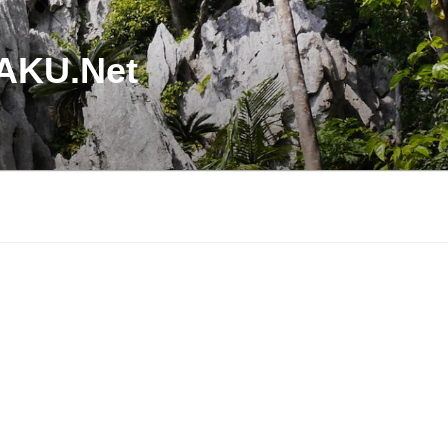
U.Net