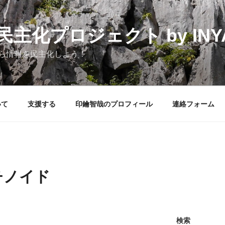
化プロジェクト by INYAK
ら情報を民主化しよう！
いて
支援する
印鑰智哉のプロフィール
連絡フォーム
チノイド
検索