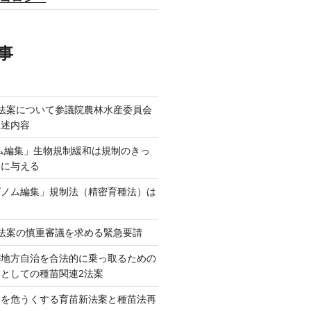
事
法案について参議院農林水産委員会
陳述内容
ム編集」生物規制緩和は規制のきっ
本に与える
ゲノム編集」規制法（精密育種法）は
法案の慎重審議を求める緊急要請
が地方自治を合法的に乗っ取るための
としての種苗関連2法案
ネを危うくする育苗新法案と種苗法再