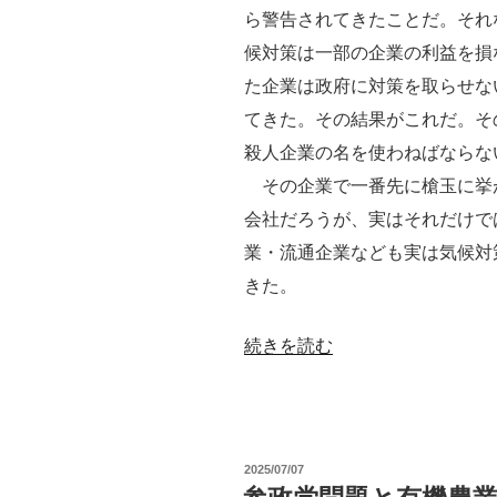
操
ら警告されてきたことだ。それ
作
候対策は一部の企業の利益を損
米
た企業は政府に対策を取らせな
の
てきた。その結果がこれだ。そ
登
殺人企業の名を使わねばならな
場
その企業で一番先に槍玉に挙
の
会社だろうが、実はそれだけで
危
業・流通企業なども実は気候対
惧”
きた。
の
“東
続きを読む
ア
ジ
ア
投
2025/07/07
植
稿