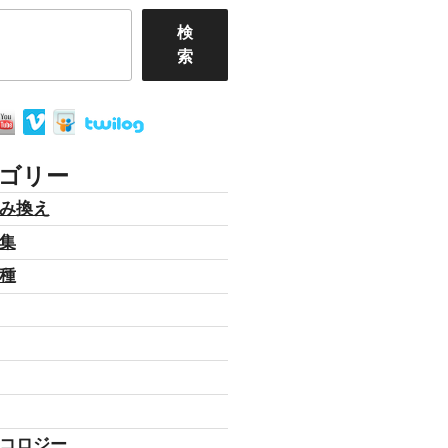
検
索
ゴリー
み換え
集
種
コロジー