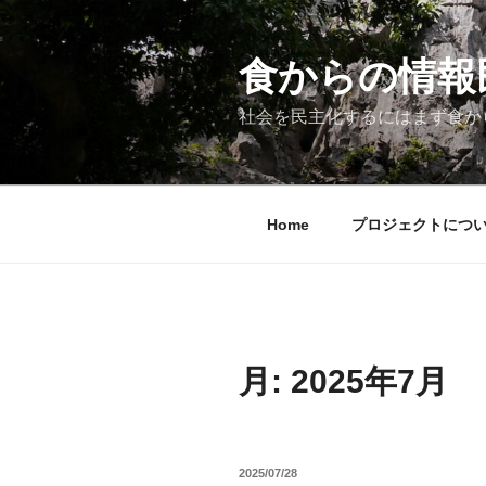
コ
ン
テ
食からの情報民主
ン
ツ
社会を民主化するにはまず食か
へ
ス
キ
ッ
Home
プロジェクトにつ
プ
月:
2025年7月
投
2025/07/28