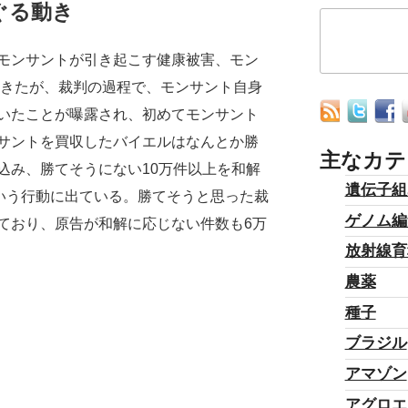
ぐる動き
モンサントが引き起こす健康被害、モン
てきたが、裁判の過程で、モンサント自身
いたことが曝露され、初めてモンサント
サントを買収したバイエルはなんとか勝
主なカテ
込み、勝てそうにない10万件以上を和解
遺伝子組
という行動に出ている。勝てそうと思った裁
ゲノム編
ており、原告が和解に応じない件数も6万
放射線育
農薬
種子
ブラジル
アマゾン
アグロエ