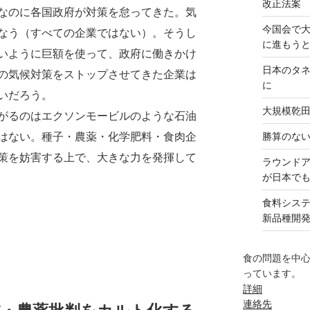
改正法案
なのに各国政府が対策を怠ってきた。気
今国会で
なう（すべての企業ではない）。そうし
に進もう
いように巨額を使って、政府に働きかけ
日本のタ
の気候対策をストップさせてきた企業は
に
いだろう。
大規模乾
がるのはエクソンモービルのような石油
はない。種子・農薬・化学肥料・食肉企
勝算のな
策を妨害する上で、大きな力を発揮して
ラウンド
が日本で
食料シス
新品種開
食の問題を中
っています。
詳細
連絡先