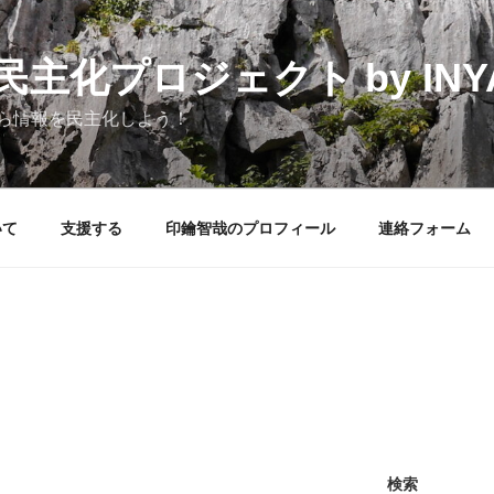
化プロジェクト by INYAK
ら情報を民主化しよう！
いて
支援する
印鑰智哉のプロフィール
連絡フォーム
検索