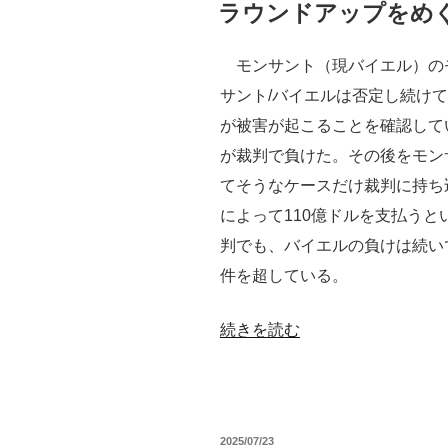
稿
ラウンドアップをめ
日:
モンサント（現バイエル）の
サント/バイエルは否定し続け
が被害が起こることを確認して
が裁判で負けた。その後をモン
てそうなケースだけ裁判に持ち
によって110億ドルを支払う
判でも、バイエルの負けは続い
件を超している。
“ラ
続きを読む
ウ
ン
ド
投
2025/07/23