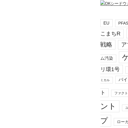
EU
PFA
こまちR
戦略
ア
ム汚染
リ環1号
バイ
ミカル
ト
ファクト
ント
プ
ロー