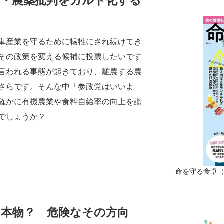
業・農薬批判をカルト化する
車産業を守るために犠牲にされ続けてき
その政策を変える候補に投票したいです
言われる事態が起きており、離農する農
さらです。そんな中「参政党はいいよ
確かに有機農業や食料自給率の向上を謳
でしょうか？
命を守る食卓
は本物？ 危険なその方向