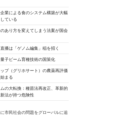
大企業による食のシステム構築が大幅
としている
ネのあり方を変えてしまう法案が国会
田直播は「ゲノム編集」稲を招く
い量子ビーム育種技術の国策化
アップ（グリホサート）の農薬再評価
も始まる
テムの大転換：種苗法再改正、革新的
発新法が持つ危険性
心に市民社会の問題をグローバルに追