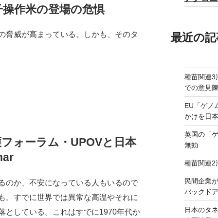
子操作米の登場の危惧
の脅威が高まっている。しかも、そのタ
最近の記
種苗関連3
での意見
EU「ゲノ
かけを日
英国の「
フォーラム・UPOVと日本
無効
ar
種苗関連2
民間企業
るのか、不安になっている人もいるので
バックドア
も。すでに世界では異常な高温やそれに
日本のタ
としている。これはすでに1970年代か