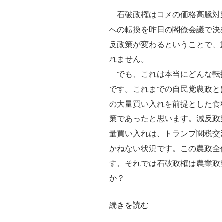
問
有
石破政権はコメの価格高騰対
題
機
への転換を昨日の閣僚会議で決
に
農
反政策が変わるということで、
関
業・
れません。
す
農
でも、これは本当にどんな転
る
薬
です。これまでの自民党農政と
Webinar”
批
の大量買い入れを前提とした食
の
判
策であったと思います。減反政
を
量買い入れは、トランプ関税交
カ
かねない状況です。この農政全
ル
す。それでは石破政権は農業政
ト
か？
化
す
“石
続きを読む
る
破