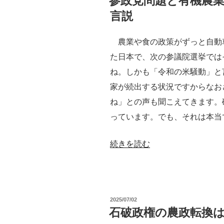
参政党問題と有機農
日:
物
言説
品
種
農業や食の政策がずっと自動
保
た日本で、次の参議院選挙では
護
ね。しかも「令和の米騒動」と
フ
家が続出する状況ですからなお
ォ
ね」との声も聞こえてきます。
ー
っています。でも、それは本当
ラ
ム・
“参
続きを読む
UPOV
政
と
党
日
問
投
2025/07/02
本
題
稿
石破政権の農政転換
の
日:
と