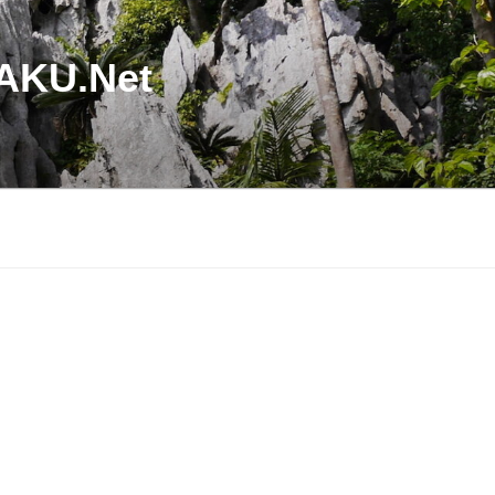
U.Net