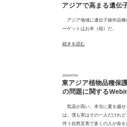
ア
稿
アジアで高まる遺伝
日:
ッ
プ
アジア地域に遺伝子操作品種
を
ーゲットはお米（稲）だ。
め
ぐ
“ア
続きを読む
る
ジ
動
ア
き”
で
投
2025/07/09
の
高
稿
東アジア植物品種保護
日:
ま
の問題に関するWebin
る
遺
気温が高い。本当に夏を越せ
伝
は。僕も実はその一人だけれど
子
伴う自然災害で多くの人が命を落