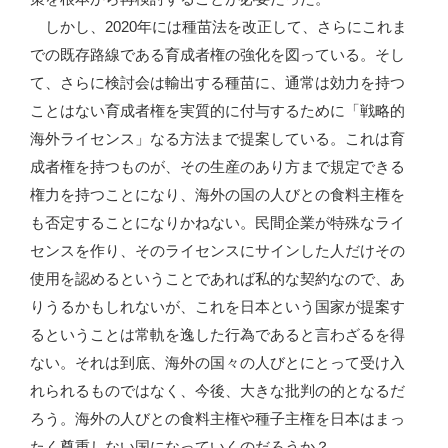
しかし、2020年には種苗法を改正して、さらにこれま
での既存路線である育成者権の強化を図っている。そし
て、さらに検討会は輸出する種苗に、通常は効力を持つ
ことはない育成者権を実質的に付与するために「戦略的
海外ライセンス」なる方法まで提案している。これは育
成者権を持つものが、その生産のあり方まで規定できる
権力を持つことになり、海外の国の人びとの食料主権を
も否定することになりかねない。民間企業が特殊なライ
センスを作り、そのライセンスにサインした人だけその
使用を認めるということであれば私的な契約なので、あ
りうるかもしれないが、これを日本という国家が提案す
るということは常軌を逸した行為であると言わざるを得
ない。それは到底、海外の国々の人びとにとって受け入
れられるものではなく、今後、大きな批判の的となるだ
ろう。海外の人びとの食料主権や種子主権を日本はまっ
たく尊重しない国になっていくのだろうか？