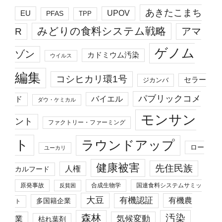
あきたこまち
EU
UPOV
PFAS
TPP
みどりの食料システム戦略
R
アマ
ゲノム
ゾン
カドミウム汚染
ウイルス
編集
コシヒカリ環1号
セラー
ジカンバ
パブリックコメ
バイエル
ド
ダウ・ケミカル
モンサン
ント
ファクトリー・ファーミング
ト
ラウンドアップ
ロー
ユーカリ
健康被害
先住民族
人権
カルフード
原発事故
合成生物学
国連食料システムサミッ
反貧困
大豆
有機認証
有機農
多国籍企業
ト
森林
汚染
業
気候変動
枯れ葉剤