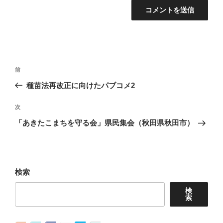
投
前
前
稿
の
種苗法再改正に向けたパブコメ2
ナ
投
稿
次
次
ビ
の
「あきたこまちを守る会」県民集会（秋田県秋田市）
ゲ
投
ー
稿
シ
ョ
検索
ン
検
索