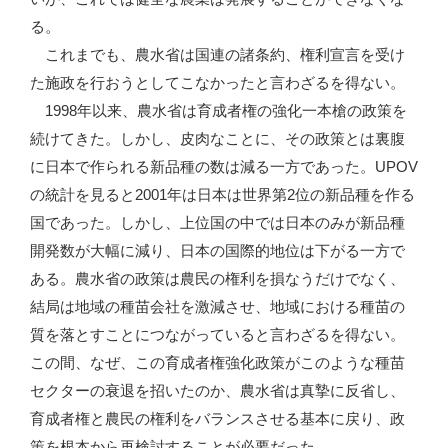
る。
これまでも、農水省は国連の諸条約、権利宣言を受け
た施政を行おうとしてこなかったと言わざるを得ない。
1998年以来、農水省は育成者権の強化一本槍の政策を
続けてきた。しかし、皮肉なことに、その政策とは裏腹
に日本で作られる新品種の数は減る一方であった。UPOV
の統計を見ると2001年は日本は世界第2位の新品種を作る
国であった。しかし、上位国の中では日本のみが新品種
開発数が大幅に減り、日本の国際的地位は下がる一方で
ある。農水省の政策は農民の権利を損なうだけでなく、
結局は地域の種苗会社を激減させ、地域における種苗の
質を落とすことにつながっていると言わざるを得ない。
この間、なぜ、この育成者権強化政策がこのような種苗
セクターの衰退を招いたのか、農水省は真摯に反省し、
育成者権と農民の権利をバランスさせる基本に戻り、政
策を根本から再検討することが必要だった。