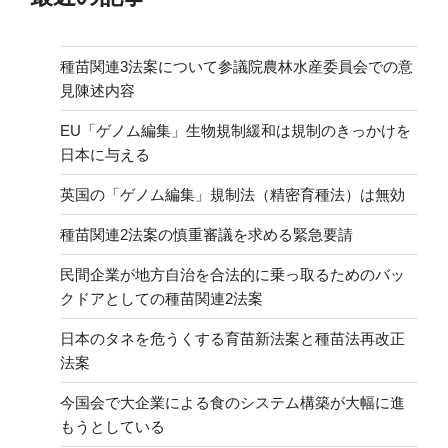
種苗関連3法案について参議院農林水産委員会での意
見陳述内容
EU「ゲノム編集」生物規制緩和は規制のきっかけを
日本に与える
英国の「ゲノム編集」規制法（精密育種法）は無効
種苗関連2法案の慎重審議を求める緊急要請
民間企業が地方自治を合法的に乗っ取るためのバッ
クドアとしての種苗関連2法案
日本のタネを危うくする育苗新法案と種苗法再改正
法案
今国会で大企業による食のシステム構築が大幅に進
もうとしている