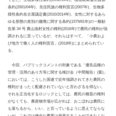
条約(2001/04年)、先住民族の権利宣言(2007年)、生物多
様性条約名古屋議定書(2010/2014年)、女性に対するあら
ゆる形態の差別の撤廃に関する条約(1979/81年)の一般勧
告第 34 号 農山漁村女性の権利(2016年)で農民の権利が強
調されるに至っているが、それらはすべて、「小農およ
び地方で働く人の権利宣言」(2018年)にまとめられてい
る。
今回、パブリックコメントの対象である「優良品種の
管理・活用のあり方等に関する検討会（中間報告）(案)」
においては、こうした国連で近年強調されてきた農民の
権利がまったく配慮されていないと言わざるを得ない。
それを正当化するロジックとしては、農民の種苗の権利
がなくても、農産物市場が広がれば、おこぼれは農民に
も落ちるから、いい、と言っているように思えてならな
いが、これでは健全な農業は発展することができなくな