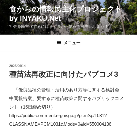
コ
食からの情報民主化プロジェクト
ン
by INYAKU.Net
テ
ン
社会を民主化するにはまず食から情報を民主化しよう！
ツ
へ
メニュー
ス
キ
ッ
投
2025/06/14
プ
稿
種苗法再改正に向けたパブコメ3
日:
「優良品種の管理・活用のあり方等に関する検討会
中間報告案」要するに種苗政策に関するパブリックコメ
ント（16日締め切り）
https://public-comment.e-gov.go.jp/pcmSp/1031?
CLASSNAME=PCM1031&Mode=0&id=550004136