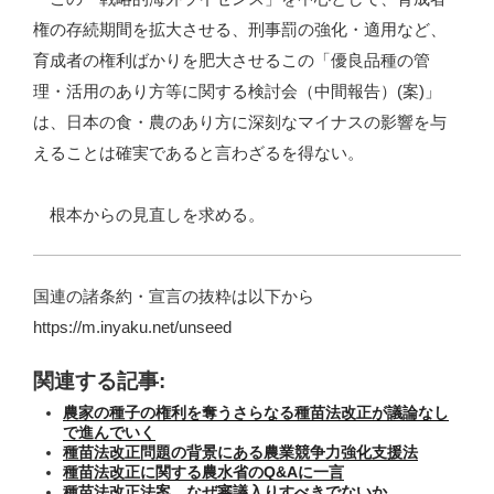
権の存続期間を拡大させる、刑事罰の強化・適用など、
育成者の権利ばかりを肥大させるこの「優良品種の管
理・活用のあり方等に関する検討会（中間報告）(案)」
は、日本の食・農のあり方に深刻なマイナスの影響を与
えることは確実であると言わざるを得ない。
根本からの見直しを求める。
国連の諸条約・宣言の抜粋は以下から
https://m.inyaku.net/unseed
関連する記事:
農家の種子の権利を奪うさらなる種苗法改正が議論なし
で進んでいく
種苗法改正問題の背景にある農業競争力強化支援法
種苗法改正に関する農水省のQ&Aに一言
種苗法改正法案、なぜ審議入りすべきでないか