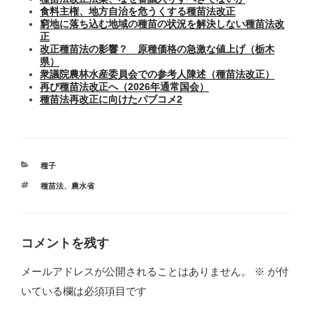
食料主権、地方自治を危うくする種苗法改正
窮地に落ち込む地域の種苗の状況を解決しない種苗法改
正
改正種苗法の影響？ 原種価格の急激な値上げ（栃木
県）
衆議院農林水産委員会での参考人陳述（種苗法改正）
再び種苗法改正へ（2026年通常国会）
種苗法再改正に向けたパブコメ2
カ
種子
テ
タ
種苗法
、
農水省
ゴ
グ
リ
ー
コメントを残す
メールアドレスが公開されることはありません。
※
が付
いている欄は必須項目です