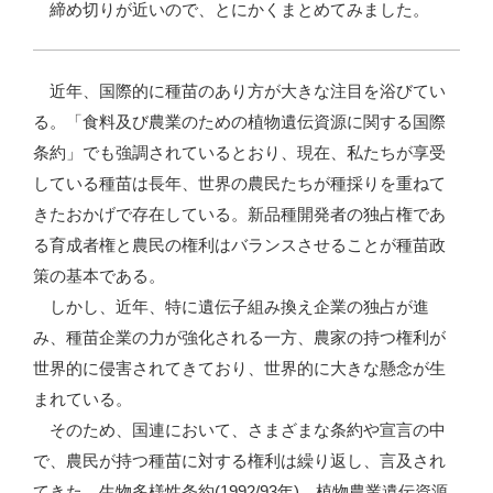
締め切りが近いので、とにかくまとめてみました。
近年、国際的に種苗のあり方が大きな注目を浴びてい
る。「食料及び農業のための植物遺伝資源に関する国際
条約」でも強調されているとおり、現在、私たちが享受
している種苗は長年、世界の農民たちが種採りを重ねて
きたおかげで存在している。新品種開発者の独占権であ
る育成者権と農民の権利はバランスさせることが種苗政
策の基本である。
しかし、近年、特に遺伝子組み換え企業の独占が進
み、種苗企業の力が強化される一方、農家の持つ権利が
世界的に侵害されてきており、世界的に大きな懸念が生
まれている。
そのため、国連において、さまざまな条約や宣言の中
で、農民が持つ種苗に対する権利は繰り返し、言及され
てきた。生物多様性条約(1992/93年)、植物農業遺伝資源