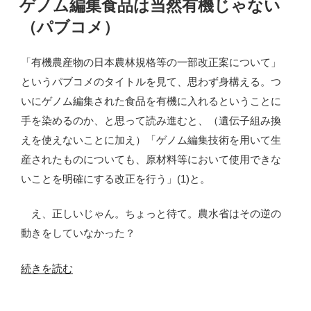
ゲノム編集食品は当然有機じゃない
正
機
日:
問
（パブコメ）
認
題”
証
「有機農産物の日本農林規格等の一部改正案について」
の
が
というパブコメのタイトルを見て、思わず身構える。つ
そ
いにゲノム編集された食品を有機に入れるということに
の
手を染めるのか、と思って読み進むと、（遺伝子組み換
ま
えを使えないことに加え）「ゲノム編集技術を用いて生
ま
産されたものについても、原材料等において使用できな
日
いことを明確にする改正を行う」(1)と。
本
の
え、正しいじゃん。ちょっと待て。農水省はその逆の
有
動きをしていなかった？
機
認
“ゲ
続きを読む
証
ノ
に？”
ム