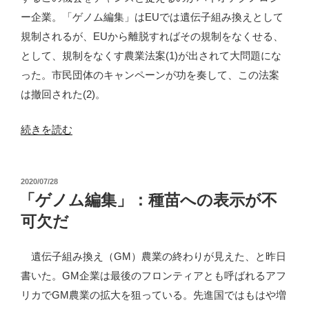
ー企業。「ゲノム編集」はEUでは遺伝子組み換えとして
規制されるが、EUから離脱すればその規制をなくせる、
として、規制をなくす農業法案(1)が出されて大問題にな
った。市民団体のキャンペーンが功を奏して、この法案
は撤回された(2)。
“英
続きを読む
国、
「ゲ
投
2020/07/28
ノ
稿
「ゲノム編集」：種苗への表示が不
ム
日:
可欠だ
編
集」
遺伝子組み換え（GM）農業の終わりが見えた、と昨日
EU
書いた。GM企業は最後のフロンティアとも呼ばれるアフ
規
リカでGM農業の拡大を狙っている。先進国ではもはや増
制