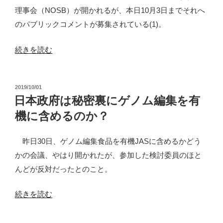
を
理事会（NOSB）が開かれるが、本日10月3日までそれへ
メ）”
有
のパブリックコメントが募集されている(1)。
の
機
に？
“米
続きを読む
米
国
国
で
の
投
2019/10/01
ゲ
稿
日本政府は秘密裏にゲノム編集を有
動
ノ
日:
き
機に含めるのか？
ム
に
編
昨日30日、ゲノム編集食品を有機JASに含めるかどう
反
集
かの会議、やはり開かれたが、参加した検討委員のほと
対
を
んどが反対だったとのこと。
相
有
次
機
“日
続きを読む
ぐ”
認
本
の
定
政