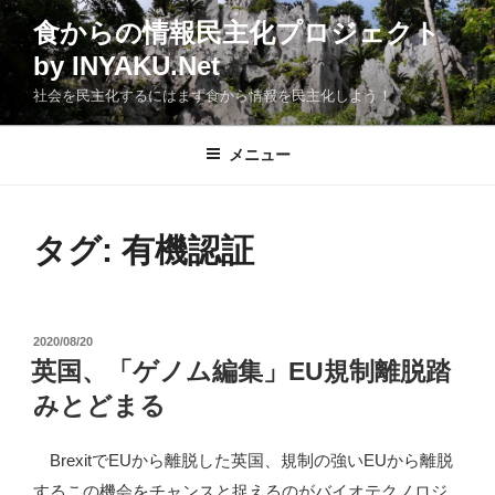
コ
食からの情報民主化プロジェクト
ン
by INYAKU.Net
テ
ン
社会を民主化するにはまず食から情報を民主化しよう！
ツ
へ
メニュー
ス
キ
ッ
タグ:
有機認証
プ
投
2020/08/20
稿
英国、「ゲノム編集」EU規制離脱踏
日:
みとどまる
BrexitでEUから離脱した英国、規制の強いEUから離脱
するこの機会をチャンスと捉えるのがバイオテクノロジ