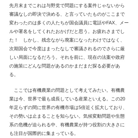
へ
先月末までこれは与野党で問題にする案件じゃないから
の
審議なしの即決で決める、と言っていたものがここまで
表
変わったのは多くの人たちが国会議員に電話やFAX、メー
示
ルや署名をしてくれたおかげだと思う。お疲れさまでし
が
た！ しかし、残念ながら廃案になったわけではなく、
不
次期国会で今度はまったなしで審議されるのでさらに厳
可
しい局面になるだろう。それを前に、現在の法案や政府
欠
の施策にどんな問題があるのかまだまだ探る必要があ
だ”
る。
の
ここでは有機農業の問題として考えてみたい。有機農
業は今、世界で最も成長している産業といえる。この20
年足らずの間に世界の有機市場は5倍近く拡大しており、
その勢いは止まることを知らない。気候変動問題や生態
系の危機が迫られる中、有機農業が持つ役割の大きさに
も注目が国際的に集まっている。