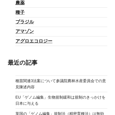
農薬
め
種子
る
の
ブラジル
か？”
アマゾン
の
アグロエコロジー
最近の記事
種苗関連3法案について参議院農林水産委員会での意
見陳述内容
EU「ゲノム編集」生物規制緩和は規制のきっかけを
日本に与える
英国の「ゲノム編集」規制法（精密育種法）は無効