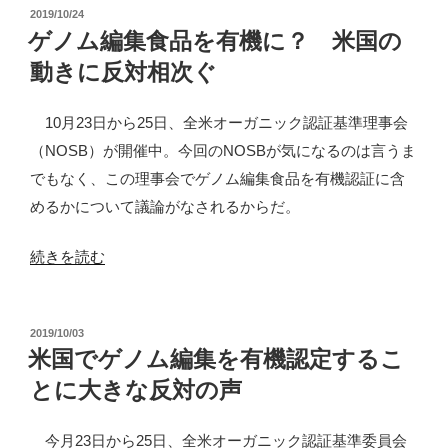
投
の
2019/10/24
編
稿
ゲノム編集食品を有機に？ 米国の
集
日:
動きに反対相次ぐ
食
品
10月23日から25日、全米オーガニック認証基準理事会
は
（NOSB）が開催中。今回のNOSBが気になるのは言うま
当
でもなく、この理事会でゲノム編集食品を有機認証に含
然
めるかについて議論がなされるからだ。
有
機
“ゲ
続きを読む
じ
ノ
ゃ
ム
な
投
2019/10/03
編
稿
米国でゲノム編集を有機認定するこ
い
集
日:
（パ
とに大きな反対の声
食
ブ
品
今月23日から25日、全米オーガニック認証基準委員会
コ