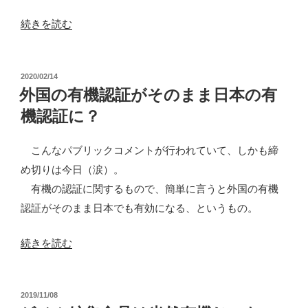
“有
続きを読む
機
農
投
2020/02/14
業
稿
外国の有機認証がそのまま日本の有
の
日:
機認証に？
問
題
こんなパブリックコメントが行われていて、しかも締
と
め切りは今日（涙）。
し
有機の認証に関するもので、簡単に言うと外国の有機
て
認証がそのまま日本でも有効になる、というもの。
の
種
“外
続きを読む
苗
国
法
の
改
投
2019/11/08
有
稿