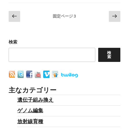
す
府
る
投
前
次
は
固定ページ
3
こ
の
の
稿
秘
ペ
ペ
と
密
の
ー
ー
に
裏
ペ
ジ
ジ
検索
大
に
ー
き
検
ゲ
索
ジ
な
ノ
送
反
ム
り
対
編
の
集
主なカテゴリー
声”
を
遺伝子組み換え
の
有
ゲノム編集
機
に
放射線育種
含