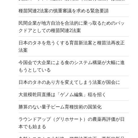
種苗関連2法案の慎重審議を求める緊急要請
民間企業が地方自治を合法的に乗っ取るためのバッ
クドアとしての種苗関連2法案
日本のタネを危うくする育苗新法案と種苗法再改正
法案
今国会で大企業による食のシステム構築が大幅に進
もうとしている
日本のタネのあり方を変えてしまう法案が国会に
大規模乾田直播は「ゲノム編集」稲を招く
勝算のない量子ビーム育種技術の国策化
ラウンドアップ（グリホサート）の農薬再評価が日
本でも始まる