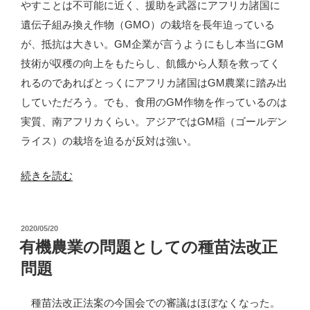
やすことは不可能に近く、援助を武器にアフリカ諸国に
離
遺伝子組み換え作物（GMO）の栽培を長年迫っている
脱
が、抵抗は大きい。GM企業が言うようにもし本当にGM
踏
技術が収穫の向上をもたらし、飢餓から人類を救ってく
み
れるのであればとっくにアフリカ諸国はGM農業に踏み出
と
していただろう。でも、食用のGM作物を作っているのは
ど
実質、南アフリカくらい。アジアではGM稲（ゴールデン
ま
ライス）の栽培を迫るが反対は強い。
る”
の
“「ゲ
続きを読む
ノ
ム
投
2020/05/20
編
稿
有機農業の問題としての種苗法改正
集」：
日:
問題
種
苗
種苗法改正法案の今国会での審議はほぼなくなった。