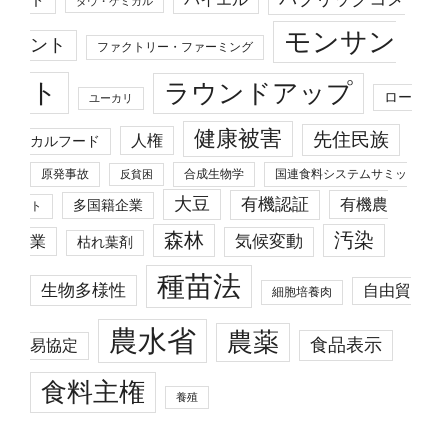
ダウ・ケミカル
モンサン
ント
ファクトリー・ファーミング
ト
ラウンドアップ
ロー
ユーカリ
健康被害
先住民族
人権
カルフード
原発事故
合成生物学
国連食料システムサミッ
反貧困
大豆
有機認証
有機農
多国籍企業
ト
森林
汚染
業
気候変動
枯れ葉剤
種苗法
生物多様性
自由貿
細胞培養肉
農水省
農薬
食品表示
易協定
食料主権
養殖