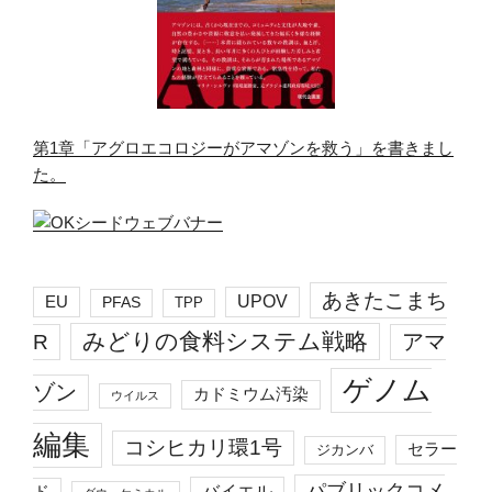
第1章「アグロエコロジーがアマゾンを救う」を書きまし
た。
あきたこまち
EU
UPOV
PFAS
TPP
みどりの食料システム戦略
R
アマ
ゲノム
ゾン
カドミウム汚染
ウイルス
編集
コシヒカリ環1号
セラー
ジカンバ
パブリックコメ
バイエル
ド