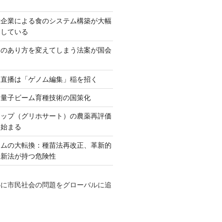
大企業による食のシステム構築が大幅
としている
ネのあり方を変えてしまう法案が国会
田直播は「ゲノム編集」稲を招く
い量子ビーム育種技術の国策化
アップ（グリホサート）の農薬再評価
も始まる
テムの大転換：種苗法再改正、革新的
発新法が持つ危険性
心に市民社会の問題をグローバルに追