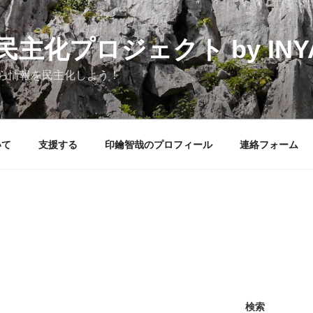
化プロジェクト by INYAK
ら情報を民主化しよう！
いて
支援する
印鑰智哉のプロフィール
連絡フォーム
検索