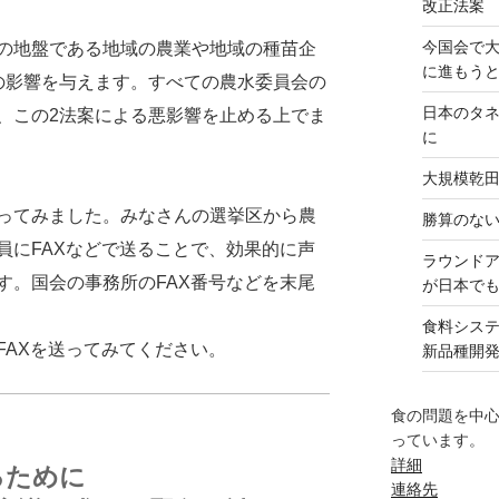
改正法案
今国会で
の地盤である地域の農業や地域の種苗企
に進もう
の影響を与えます。すべての農水委員会の
日本のタ
、この2法案による悪影響を止める上でま
に
大規模乾
ってみました。みなさんの選挙区から農
勝算のな
員にFAXなどで送ることで、効果的に声
ラウンド
す。国会の事務所のFAX番号などを末尾
が日本で
食料シス
AXを送ってみてください。
新品種開
食の問題を中
っています。
詳細
るために
連絡先