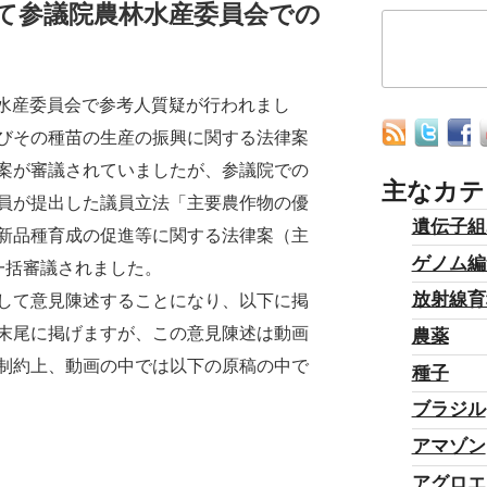
て参議院農林水産委員会での
林水産委員会で参考人質疑が行われまし
びその種苗の生産の振興に関する法律案
案が審議されていましたが、参議院での
主なカテ
員が提出した議員立法「主要農作物の優
遺伝子組
新品種育成の促進等に関する法律案（主
ゲノム編
一括審議されました。
放射線育
して意見陳述することになり、以下に掲
末尾に掲げますが、この意見陳述は動画
農薬
制約上、動画の中では以下の原稿の中で
種子
ブラジル
アマゾン
アグロエ