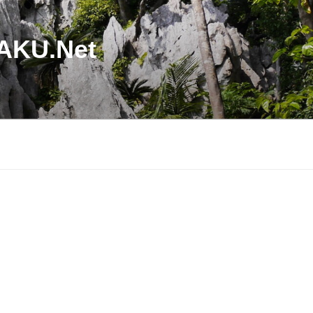
U.Net