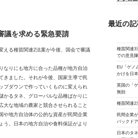
最近の記
審議を求める緊急要請
種苗関連3
える種苗関連2法案が今後、国会で審議
での意見
EU「ゲノ
りなりにも地方に合った品種が地方自治
かけを日
てきました。それが今後、国家主導で民
英国の「
ップダウンで作っていくものに変えられ
無効
儲かるタネ、グローバルな品種ばかりに
種苗関連2
広大な地域の農家と競合させられること
国や地方自治体の公的な資産が民間企業
民間企業
バックドア
ょう。日本の地方自治や食料保証がより
日本のタ