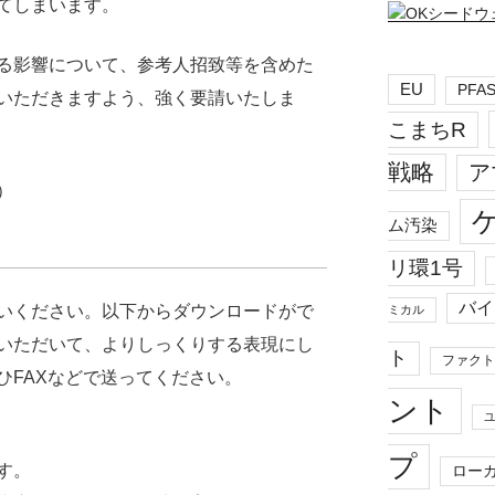
てしまいます。
る影響について、参考人招致等を含めた
EU
PFA
いただきますよう、強く要請いたしま
こまちR
戦略
ア
）
ム汚染
リ環1号
バイ
いください。以下からダウンロードがで
ミカル
いただいて、よりしっくりする表現にし
ト
ファクト
ひFAXなどで送ってください。
ント
プ
す。
ロー