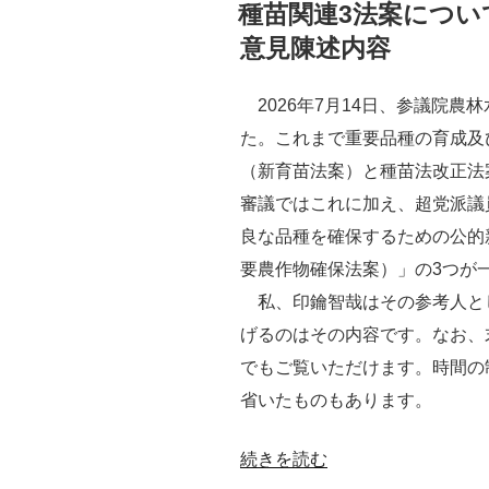
稿
種苗関連3法案につい
日:
意見陳述内容
2026年7月14日、参議院農
た。これまで重要品種の育成及
（新育苗法案）と種苗法改正法
審議ではこれに加え、超党派議
良な品種を確保するための公的
要農作物確保法案）」の3つが
私、印鑰智哉はその参考人と
げるのはその内容です。なお、
でもご覧いただけます。時間の
省いたものもあります。
“種
続きを読む