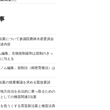
事
法案について参議院農林水産委員会
陳述内容
ム編集」生物規制緩和は規制のきっ
本に与える
ゲノム編集」規制法（精密育種法）は
法案の慎重審議を求める緊急要請
が地方自治を合法的に乗っ取るための
としての種苗関連2法案
ネを危うくする育苗新法案と種苗法再