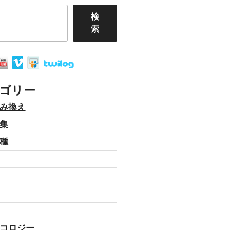
検
索
ゴリー
み換え
集
種
コロジー