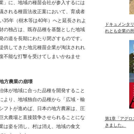
業」に、地域の種苗会社が参入するには
議される種苗法改正案において、育成者
35年（樹木等は40年）へと延長されよ
ドキュメンタリ
財の独占は、既存品種を基盤とした地域
れとも企業の
発の道を長期にわたり閉ざすものです。
提供してきた地元種苗企業が淘汰されれ
復不能な打撃を受けてしまいかねませ
る地方農業の崩壊
治体が地域に合った品種を開発すること
により、地域独自の品種から「広域・輸
シフトが進めば、日本の地方農家は、圧
巨大農場と直接競争させられることにな
第1章「アグロ
きました。
業は姿を消し、村は消え、地域の食文