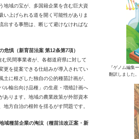
う地域の宝が、多国籍企業を含む巨大資
吸い上げられる道を開く可能性がありま
流出する事態は、断じて避けなければな
の危惧（新育苗法案 第12条第7項）
を含む民間事業者が、各都道府県に対して
『ゲノム編集
変更を提案できる仕組みが導入されてい
翻訳しました。（
風土に根ざした独自の公的種苗計画が、
バル輸出向け品種」の生産・増殖計画へ
があります。地域の農業政策が外部資本
、地方自治の根幹を揺るがす問題です。
る地域種苗企業の淘汰（種苗法改正案・新