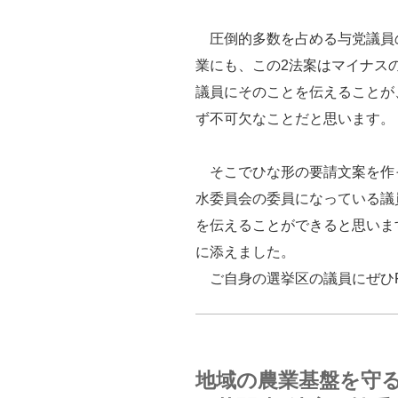
水
産
圧倒的多数を占める与党議員
委
業にも、この2法案はマイナス
員
議員にそのことを伝えることが
会
ず不可欠なことだと思います。
で
の
そこでひな形の要請文案を作
意
水委員会の委員になっている議
見
を伝えることができると思いま
陳
に添えました。
述
ご自身の選挙区の議員にぜひF
内
容”
の
地域の農業基盤を守