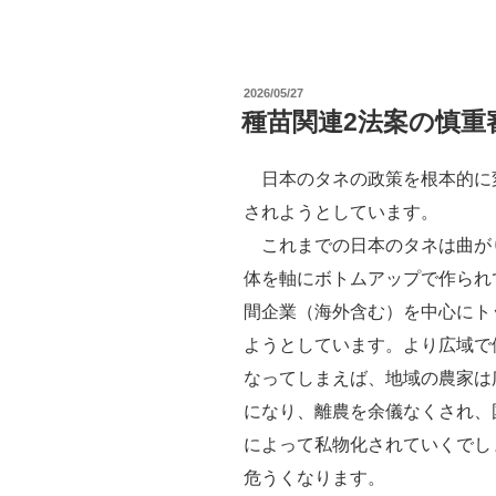
苗
関
連
投
2026/05/27
3
稿
種苗関連2法案の慎重
日:
法
案
日本のタネの政策を根本的に変
に
されようとしています。
つ
これまでの日本のタネは曲が
い
体を軸にボトムアップで作られ
て
間企業（海外含む）を中心にト
参
ようとしています。より広域で
議
なってしまえば、地域の農家は
院
になり、離農を余儀なくされ、
農
によって私物化されていくでし
林
危うくなります。