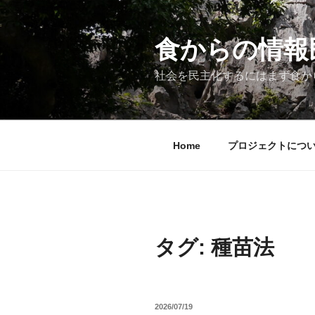
コ
ン
テ
食からの情報民主
ン
ツ
社会を民主化するにはまず食か
へ
ス
キ
ッ
Home
プロジェクトにつ
プ
タグ:
種苗法
投
2026/07/19