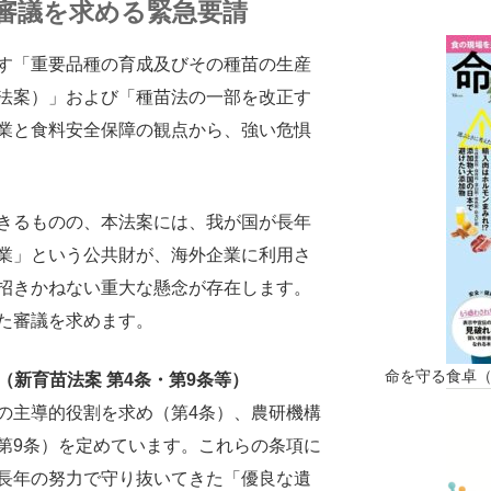
審議を求める緊急要請
す「重要品種の育成及びその種苗の生産
法案）」および「種苗法の一部を改正す
業と食料安全保障の観点から、強い危惧
きるものの、本法案には、我が国が長年
業」という公共財が、海外企業に利用さ
招きかねない重大な懸念が存在します。
た審議を求めます。
命を守る食卓
（新育苗法案 第4条・第9条等）
の主導的役割を求め（第4条）、農研機構
第9条）を定めています。これらの条項に
長年の努力で守り抜いてきた「優良な遺