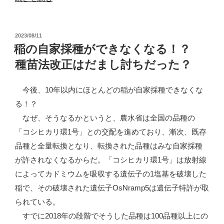
料
危
投
2023/08/11
機
稿
稲の自家採種ができなくなる！？
を
日:
種苗法改正はだまし討ちだった？
ど
う
今後、10年以内にほとんどの稲が自家採種できなくな
回
る！？
避
なぜ、そうなるかというと、農水省は全国の品種の
す
「コシヒカリ環1号」との交配を進めており、漸次、既存
る？
品種と全量転換となり、転換された品種はみな自家採種
乗
が許されなくなるからだ。「コシヒカリ環1号」は放射線
り
によってカドミウムを吸収する遺伝子の1塩基を破壊した
越
稲で、その破壊された遺伝子OsNramp5は遺伝子特許が取
え
られている。
る？”
すでに2018年の段階でそうした品種は100品種以上にの
の