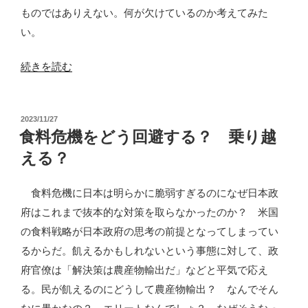
餓
ものではありえない。何が欠けているのか考えてみた
輸
い。
出
を
“ア
続きを読む
招
グ
く”
ロ
の
投
2023/11/27
エ
稿
食料危機をどう回避する？ 乗り越
コ
日:
える？
ロ
ジ
食料危機に日本は明らかに脆弱すぎるのになぜ日本政
ー・
府はこれまで抜本的な対策を取らなかったのか？ 米国
セ
の食料戦略が日本政府の思考の前提となってしまってい
ミ
るからだ。飢えるかもしれないという事態に対して、政
ナ
府官僚は「解決策は農産物輸出だ」などと平気で応え
ー
る。民が飢えるのにどうして農産物輸出？ なんでそん
で