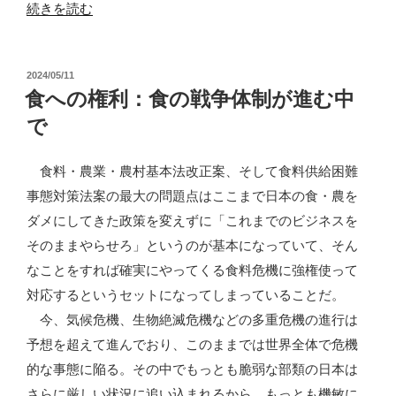
線
“米
続きを読む
育
が
種
な
米
投
2024/05/11
い
稿
食への権利：食の戦争体制が進む中
を
「食
日:
で
5
料
割
危
食料・農業・農村基本法改正案、そして食料供給困難
の
機」？”
事態対策法案の最大の問題点はここまで日本の食・農を
都
の
ダメにしてきた政策を変えずに「これまでのビジネスを
道
そのままやらせろ」というのが基本になっていて、そん
府
なことをすれば確実にやってくる食料危機に強権使って
県
対応するというセットになってしまっていることだ。
に
今、気候危機、生物絶滅危機などの多重危機の進行は
普
予想を超えて進んでおり、このままでは世界全体で危機
及
的な事態に陥る。その中でもっとも脆弱な部類の日本は
さ
さらに厳しい状況に追い込まれるから、もっとも機敏に