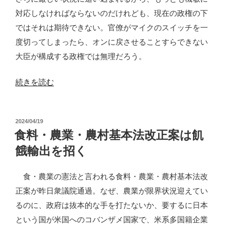
せ
対応しなければならないのだけれども、現在の政権の下
る？”
ではそれは期待できない。官僚がマイクのスイッチを一
の
度切ってしまったら、オンに戻させることすらできない
大臣が構成する政権では無理だろう。
“食
続きを読む
へ
の
投
2024/04/19
権
稿
食料・農業・農村基本法改正案は飢
利：
日:
餓輸出を招く
食
の
食・農業の憲法と言われる食料・農業・農村基本法改
戦
正案が昨日衆議院通過。なぜ、農業が限界状況迎えてい
争
るのに、政府は抜本的な手を打たないか、要するに日本
体
という国が米国へのコバンザメ国家で、米系多国籍企業
制