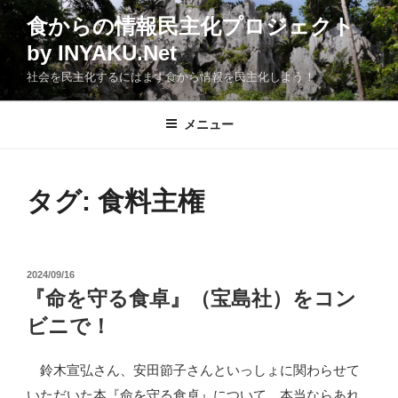
コ
食からの情報民主化プロジェクト
ン
by INYAKU.Net
テ
ン
社会を民主化するにはまず食から情報を民主化しよう！
ツ
へ
メニュー
ス
キ
ッ
タグ:
食料主権
プ
投
2024/09/16
稿
『命を守る食卓』（宝島社）をコン
日:
ビニで！
鈴木宣弘さん、安田節子さんといっしょに関わらせて
いただいた本『命を守る食卓』について、本当ならあれ