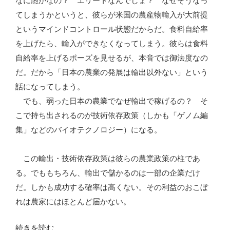
なに愚かなの？ エリートなんでしょ？ なぜそうなっ
感
てしまうかというと、彼らが米国の農産物輸入が大前提
じ
というマインドコントロール状態だからだ。食料自給率
た
を上げたら、輸入ができなくなってしまう。彼らは食料
違
自給率を上げるポーズを見せるが、本音では御法度なの
和
だ。だから「日本の農業の発展は輸出以外ない」という
感”
話になってしまう。
の
でも、弱った日本の農業でなぜ輸出で稼げるの？ そ
こで持ち出されるのが技術依存政策（しかも「ゲノム編
集」などのバイオテクノロジー）になる。
この輸出・技術依存政策は彼らの農業政策の柱であ
る。でももちろん、輸出で儲かるのは一部の企業だけ
だ。しかも成功する確率は高くない。その利益のおこぼ
れは農家にはほとんど届かない。
“食
続きを読む