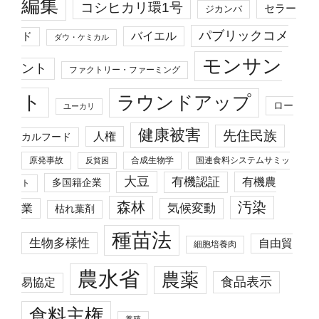
編集
コシヒカリ環1号
セラー
ジカンバ
パブリックコメ
バイエル
ド
ダウ・ケミカル
モンサン
ント
ファクトリー・ファーミング
ト
ラウンドアップ
ロー
ユーカリ
健康被害
先住民族
人権
カルフード
原発事故
合成生物学
国連食料システムサミッ
反貧困
大豆
有機認証
有機農
多国籍企業
ト
森林
汚染
業
気候変動
枯れ葉剤
種苗法
生物多様性
自由貿
細胞培養肉
農水省
農薬
食品表示
易協定
食料主権