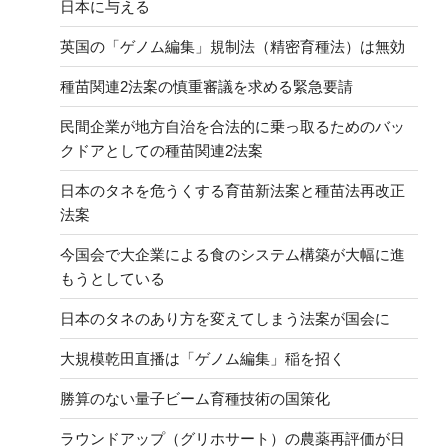
日本に与える
英国の「ゲノム編集」規制法（精密育種法）は無効
種苗関連2法案の慎重審議を求める緊急要請
民間企業が地方自治を合法的に乗っ取るためのバッ
クドアとしての種苗関連2法案
日本のタネを危うくする育苗新法案と種苗法再改正
法案
今国会で大企業による食のシステム構築が大幅に進
もうとしている
日本のタネのあり方を変えてしまう法案が国会に
大規模乾田直播は「ゲノム編集」稲を招く
勝算のない量子ビーム育種技術の国策化
ラウンドアップ（グリホサート）の農薬再評価が日