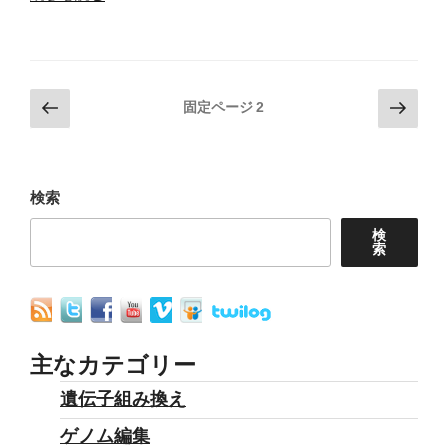
の
自
家
投
前
次
採
固定ページ
2
の
の
稿
種
ペ
ペ
が
の
ー
ー
で
ペ
ジ
ジ
検索
き
ー
検
な
索
ジ
く
送
な
り
る！？
種
主なカテゴリー
苗
遺伝子組み換え
法
ゲノム編集
改