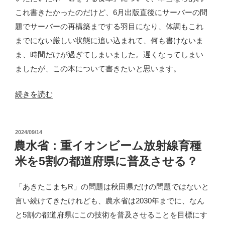
これ書きたかったのだけど、6月出版直後にサーバーの問
題でサーバーの再構築までする羽目になり、体調もこれ
までにない厳しい状態に追い込まれて、何も書けないま
ま、時間だけが過ぎてしまいました。遅くなってしまい
ましたが、この本について書きたいと思います。
“『命
続きを読む
を
守
投
2024/09/14
る
稿
農水省：重イオンビーム放射線育種
食
日:
米を5割の都道府県に普及させる？
卓』
（宝
「あきたこまちR」の問題は秋田県だけの問題ではないと
島
言い続けてきたけれども、農水省は2030年までに、なん
社）
と5割の都道府県にこの技術を普及させることを目標にす
を