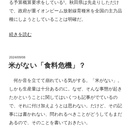
る予算概算要求をしている¹。秋田県は先走りしただけ
コ
で、政府が重イオンビーム放射線育種米を全国の主力品
ン
種にしようとしていることは明確だ。
ビ
ニ
“農
続きを読む
で！”
水
の
省：
投
2024/09/08
重
稿
米がない「食料危機」？
イ
日:
オ
何か音を立てて崩れている気がする。「米がない」。
ン
しかも生産量は十分あるのに。なぜ、そんな事態が起き
ビ
たかということに関してはいくつも記事がでているの
ー
で、それに付け加えようとは思わない。だけど、その記
ム
事には書かれない、問われるべきことがどうしてもまだ
放
あるので、そのことを書いておきたい。
射