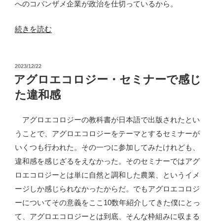
へのコバンザメ企業が政治を仕切っているから。
が
進
“食
続きを読む
む
料・
中
農
で”
投
2023/12/22
業・
稿
アグロエコロジー・セミナーで感じ
の
農
日:
た違和感
村
基
アグロエコロジーの教科書が日本語で出版されたとい
本
うことで、アグロエコロジーをテーマとするセミナーが
法
いくつも行われた。その一つに参加してみたけれども、
改
違和感を感じざるをえなかった。そのセミナーではアグ
正
ロエコロジーとは単に自然と調和した農業、というイメ
案
ージしか感じられなかったからだ。でもアグロエコロジ
は
ーについてその意義をここ10数年紹介してきた僕にとっ
飢
て、アグロエコロジーとは到底、そんな枠組みに収まる