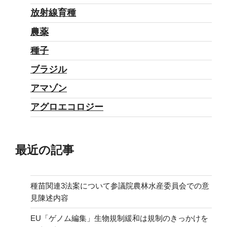
正
放射線育種
は
農薬
だ
種子
ま
し
ブラジル
討
アマゾン
ち
アグロエコロジー
だ
っ
た？”
最近の記事
の
種苗関連3法案について参議院農林水産委員会での意
見陳述内容
EU「ゲノム編集」生物規制緩和は規制のきっかけを