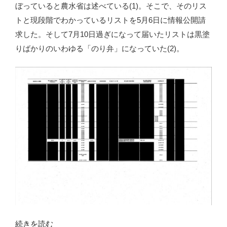
ぼっていると農水省は述べている(1)。そこで、そのリス
トと現段階でわかっているリストを5月6日に情報公開請
求した。そして7月10日過ぎになって届いたリストは黒塗
りばかりのいわゆる「のり弁」になっていた(2)。
“稲
続きを読む