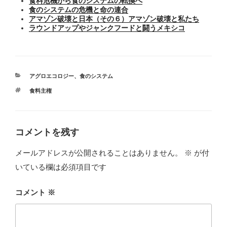
食料危機から食のシステムの転換へ
食のシステムの危機と命の連合
アマゾン破壊と日本（その６）アマゾン破壊と私たち
ラウンドアップやジャンクフードと闘うメキシコ
カ
アグロエコロジー
、
食のシステム
テ
タ
食料主権
ゴ
グ
リ
ー
コメントを残す
メールアドレスが公開されることはありません。
※
が付
いている欄は必須項目です
コメント
※