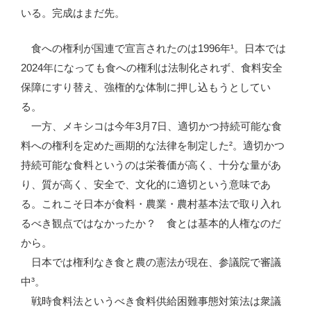
いる。完成はまだ先。
食への権利が国連で宣言されたのは1996年¹。日本では
2024年になっても食への権利は法制化されず、食料安全
保障にすり替え、強権的な体制に押し込もうとしてい
る。
一方、メキシコは今年3月7日、適切かつ持続可能な食
料への権利を定めた画期的な法律を制定した²。適切かつ
持続可能な食料というのは栄養価が高く、十分な量があ
り、質が高く、安全で、文化的に適切という意味であ
る。これこそ日本が食料・農業・農村基本法で取り入れ
るべき観点ではなかったか？ 食とは基本的人権なのだ
から。
日本では権利なき食と農の憲法が現在、参議院で審議
中³。
戦時食料法というべき食料供給困難事態対策法は衆議