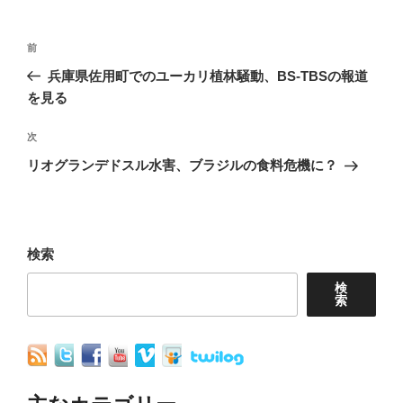
投
前
前
稿
の
兵庫県佐用町でのユーカリ植林騒動、BS-TBSの報道
ナ
投
を見る
稿
ビ
次
次
ゲ
の
リオグランデドスル水害、ブラジルの食料危機に？
ー
投
シ
稿
ョ
検索
ン
検
索