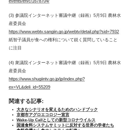
events/en/c/1678704/
(3) 参議院インターネット審議中継（録画）5月9日 農林水
産委員会
https://www.webtv.sangiin.go.jp/webtv/detail.php?sid=7932
紙智子議員が食への権利について鋭く質問していること
に注目
(4) 衆議院インターネット審議中継（録画）5月9日 農林水
産委員会
https://www.shugiintv.go.jp/jp/index.php?
ex=VL&deli_id=55209
関連する記事:
大きなシナリオを変えるためのハンドブック
京都市アグロエコロジー宣言
Wake-Up Callとしての新型コロナウイルス
国連食料システムサミットに反対する世界の学者たち