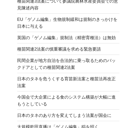
種苗関連3法案について参議院農林水産委員会での意
見陳述内容
EU「ゲノム編集」生物規制緩和は規制のきっかけを
日本に与える
英国の「ゲノム編集」規制法（精密育種法）は無効
種苗関連2法案の慎重審議を求める緊急要請
民間企業が地方自治を合法的に乗っ取るためのバッ
クドアとしての種苗関連2法案
日本のタネを危うくする育苗新法案と種苗法再改正
法案
今国会で大企業による食のシステム構築が大幅に進
もうとしている
日本のタネのあり方を変えてしまう法案が国会に
大規模乾田直播は「ゲノム編集」稲を招く