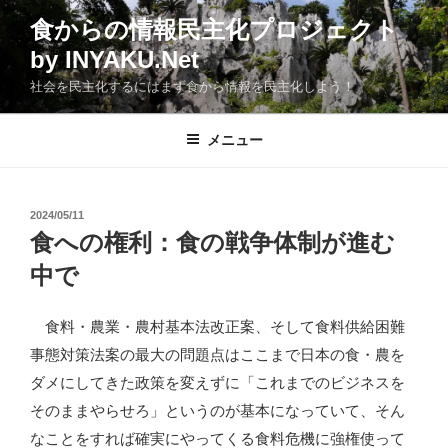
コ
食からの情報民主化プロジェクト
ン
by INYAKU.Net
テ
ン
社会を民主化するにはまず食から情報を民主化しよう！
ツ
へ
メニュー
ス
キ
ッ
投
2024/05/11
プ
稿
食への権利：食の戦争体制が進む
日:
中で
食料・農業・農村基本法改正案、そして食料供給困難
事態対策法案の最大の問題点はここまで日本の食・農を
ダメにしてきた政策を変えずに「これまでのビジネスを
そのままやらせろ」というのが基本になっていて、そん
なことをすれば確実にやってくる食料危機に強権使って