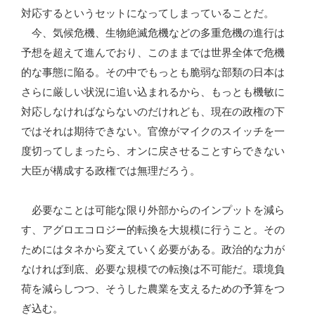
対応するというセットになってしまっていることだ。
今、気候危機、生物絶滅危機などの多重危機の進行は
予想を超えて進んでおり、このままでは世界全体で危機
的な事態に陥る。その中でもっとも脆弱な部類の日本は
さらに厳しい状況に追い込まれるから、もっとも機敏に
対応しなければならないのだけれども、現在の政権の下
ではそれは期待できない。官僚がマイクのスイッチを一
度切ってしまったら、オンに戻させることすらできない
大臣が構成する政権では無理だろう。
必要なことは可能な限り外部からのインプットを減ら
す、アグロエコロジー的転換を大規模に行うこと。その
ためにはタネから変えていく必要がある。政治的な力が
なければ到底、必要な規模での転換は不可能だ。環境負
荷を減らしつつ、そうした農業を支えるための予算をつ
ぎ込む。