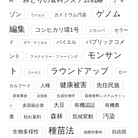
ゲノム
ゾン
カドミウム汚染
ウイルス
編集
コシヒカリ環1号
セラー
ジカンバ
パブリックコメ
バイエル
ド
ダウ・ケミカル
モンサン
ント
ファクトリー・ファーミング
ト
ラウンドアップ
ロー
ユーカリ
健康被害
先住民族
人権
カルフード
原発事故
合成生物学
国連食料システムサミッ
反貧困
大豆
有機認証
有機農
多国籍企業
ト
森林
汚染
業
気候変動
枯れ葉剤
種苗法
生物多様性
自由貿
細胞培養肉