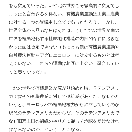
をも変えていった。いや北の世界こそ徹底的に変えてし
まったと言わざるを得ない。有機農業運動は工業型農業
に対する一つの異議申し立てであっただろう。しかし、
世界全体から見るならばそれはこうした北の世界が南の
世界を植民地化する植民地化構造の内部的存在に過ぎな
かった面は否定できない（もっとも僕は有機農業運動や
自然農法運動をアグロエコロジーに対立するものとは考
えていない。これらの運動は相互に出会い、融合してい
くと思うからだ）。
北の世界で有機農業が広がり始めた時、ラテンアメリ
カではその有機農業に対して抵抗感があった。なぜかと
いうと、ヨーロッパの植民地権力から独立していくのが
現代のラテンアメリカだからだ。そのラテンアメリカで
なぜ旧宗主国の組織のやり方に従って承認を受けなけれ
ばならないのか、ということになる。