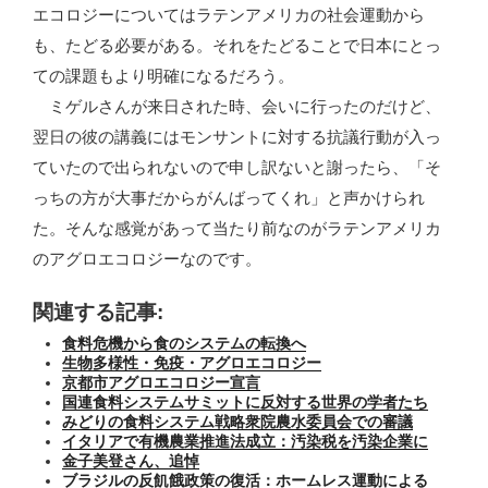
エコロジーについてはラテンアメリカの社会運動から
も、たどる必要がある。それをたどることで日本にとっ
ての課題もより明確になるだろう。
ミゲルさんが来日された時、会いに行ったのだけど、
翌日の彼の講義にはモンサントに対する抗議行動が入っ
ていたので出られないので申し訳ないと謝ったら、「そ
っちの方が大事だからがんばってくれ」と声かけられ
た。そんな感覚があって当たり前なのがラテンアメリカ
のアグロエコロジーなのです。
関連する記事:
食料危機から食のシステムの転換へ
生物多様性・免疫・アグロエコロジー
京都市アグロエコロジー宣言
国連食料システムサミットに反対する世界の学者たち
みどりの食料システム戦略衆院農水委員会での審議
イタリアで有機農業推進法成立：汚染税を汚染企業に
金子美登さん、追悼
ブラジルの反飢餓政策の復活：ホームレス運動による