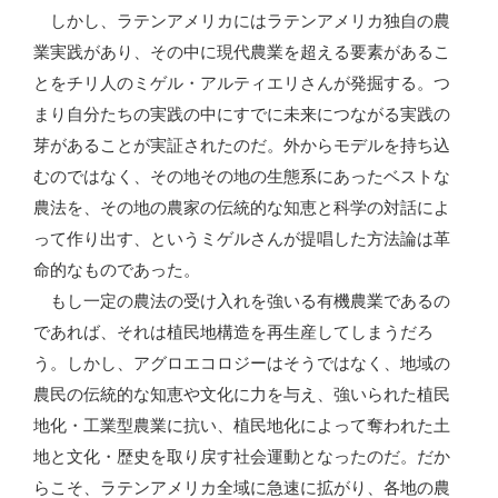
しかし、ラテンアメリカにはラテンアメリカ独自の農
業実践があり、その中に現代農業を超える要素があるこ
とをチリ人のミゲル・アルティエリさんが発掘する。つ
まり自分たちの実践の中にすでに未来につながる実践の
芽があることが実証されたのだ。外からモデルを持ち込
むのではなく、その地その地の生態系にあったベストな
農法を、その地の農家の伝統的な知恵と科学の対話によ
って作り出す、というミゲルさんが提唱した方法論は革
命的なものであった。
もし一定の農法の受け入れを強いる有機農業であるの
であれば、それは植民地構造を再生産してしまうだろ
う。しかし、アグロエコロジーはそうではなく、地域の
農民の伝統的な知恵や文化に力を与え、強いられた植民
地化・工業型農業に抗い、植民地化によって奪われた土
地と文化・歴史を取り戻す社会運動となったのだ。だか
らこそ、ラテンアメリカ全域に急速に拡がり、各地の農