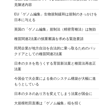
見陳述内容
EU「ゲノム編集」生物規制緩和は規制のきっかけを
日本に与える
英国の「ゲノム編集」規制法（精密育種法）は無効
種苗関連2法案の慎重審議を求める緊急要請
民間企業が地方自治を合法的に乗っ取るためのバッ
クドアとしての種苗関連2法案
日本のタネを危うくする育苗新法案と種苗法再改正
法案
今国会で大企業による食のシステム構築が大幅に進
もうとしている
日本のタネのあり方を変えてしまう法案が国会に
大規模乾田直播は「ゲノム編集」稲を招く