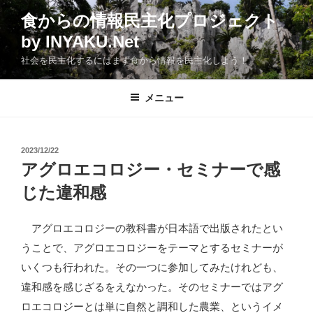
コ
食からの情報民主化プロジェクト
ン
by INYAKU.Net
テ
ン
社会を民主化するにはまず食から情報を民主化しよう！
ツ
へ
メニュー
ス
キ
ッ
投
2023/12/22
プ
稿
アグロエコロジー・セミナーで感
日:
じた違和感
アグロエコロジーの教科書が日本語で出版されたとい
うことで、アグロエコロジーをテーマとするセミナーが
いくつも行われた。その一つに参加してみたけれども、
違和感を感じざるをえなかった。そのセミナーではアグ
ロエコロジーとは単に自然と調和した農業、というイメ