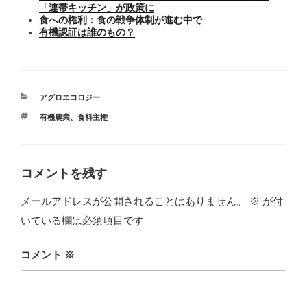
「連帯キッチン」が政策に
食への権利：食の戦争体制が進む中で
有機認証は誰のもの？
カ
アグロエコロジー
テ
タ
有機農業
、
食料主権
ゴ
グ
リ
ー
コメントを残す
メールアドレスが公開されることはありません。
※
が付
いている欄は必須項目です
コメント
※