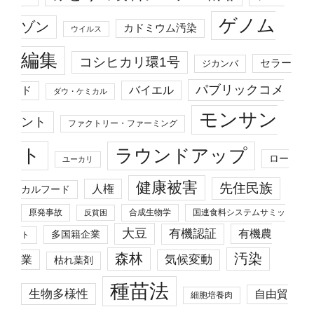
ゲノム
ゾン
カドミウム汚染
ウイルス
編集
コシヒカリ環1号
セラー
ジカンバ
パブリックコメ
バイエル
ド
ダウ・ケミカル
モンサン
ント
ファクトリー・ファーミング
ト
ラウンドアップ
ロー
ユーカリ
健康被害
先住民族
人権
カルフード
原発事故
合成生物学
国連食料システムサミッ
反貧困
大豆
有機認証
有機農
多国籍企業
ト
森林
汚染
業
気候変動
枯れ葉剤
種苗法
生物多様性
自由貿
細胞培養肉