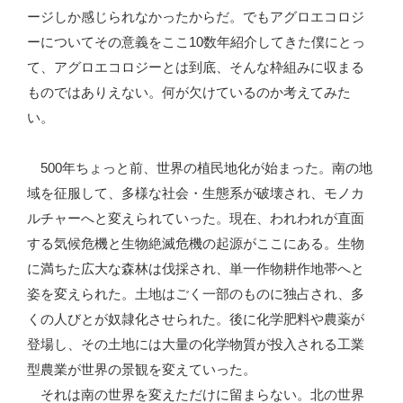
ージしか感じられなかったからだ。でもアグロエコロジ
ーについてその意義をここ10数年紹介してきた僕にとっ
て、アグロエコロジーとは到底、そんな枠組みに収まる
ものではありえない。何が欠けているのか考えてみた
い。
500年ちょっと前、世界の植民地化が始まった。南の地
域を征服して、多様な社会・生態系が破壊され、モノカ
ルチャーへと変えられていった。現在、われわれが直面
する気候危機と生物絶滅危機の起源がここにある。生物
に満ちた広大な森林は伐採され、単一作物耕作地帯へと
姿を変えられた。土地はごく一部のものに独占され、多
くの人びとが奴隷化させられた。後に化学肥料や農薬が
登場し、その土地には大量の化学物質が投入される工業
型農業が世界の景観を変えていった。
それは南の世界を変えただけに留まらない。北の世界