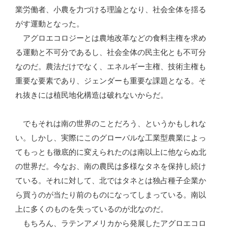
業労働者、小農を力づける理論となり、社会全体を揺る
がす運動となった。
アグロエコロジーとは農地改革などの食料主権を求め
る運動と不可分であるし、社会全体の民主化とも不可分
なのだ。農法だけでなく、エネルギー主権、技術主権も
重要な要素であり、ジェンダーも重要な課題となる。そ
れ抜きには植民地化構造は破れないからだ。
でもそれは南の世界のことだろう、というかもしれな
い。しかし、実際にこのグローバルな工業型農業によっ
てもっとも徹底的に変えられたのは南以上に他ならぬ北
の世界だ。今なお、南の農民は多様なタネを保持し続け
ている。それに対して、北ではタネとは独占種子企業か
ら買うのが当たり前のものになってしまっている。南以
上に多くのものを失っているのが北なのだ。
もちろん、ラテンアメリカから発展したアグロエコロ