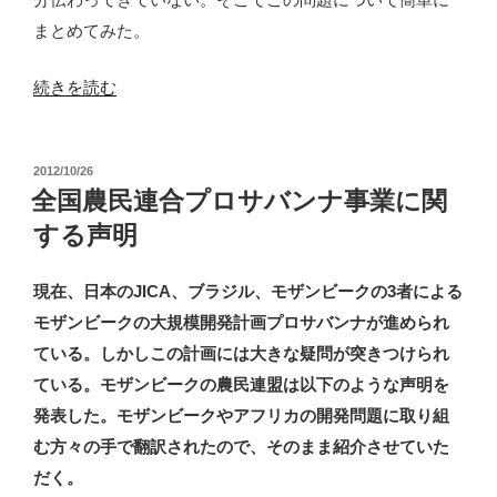
モ
まとめてみた。
ザ
ン
“セ
続きを読む
ビ
ラ
ー
ー
投
2012/10/26
ク
ド
稿
全国農民連合プロサバンナ事業に関
の
開
日:
する声明
ProSAVANA”
発
の
を
現在、日本のJICA、ブラジル、モザンビークの3者による
問
モザンビークの大規模開発計画プロサバンナが進められ
う”
ている。しかしこの計画には大きな疑問が突きつけられ
の
ている。モザンビークの農民連盟は以下のような声明を
発表した。モザンビークやアフリカの開発問題に取り組
む方々の手で翻訳されたので、そのまま紹介させていた
だく。