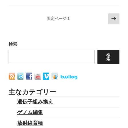
関
ジ
す
ル
投
次
る
の
固定ページ
1
の
稿
声
農
ペ
明”
業
の
ー
の
開
ペ
ジ
検索
発
ー
検
と
索
ジ
ア
送
フ
り
リ
カ”
主なカテゴリー
の
遺伝子組み換え
ゲノム編集
放射線育種