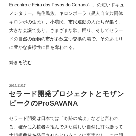
Encontro e Feira dos Povos do Cerrado）」の短いドキュ
メンタリー。先住民族、キロンボーラ（黒人自立共同体
キロンボの住民）、小農民、市民運動の人たちが集う。
大きな会議であり、さまざまな歌、踊り、そしてセラー
ドの自然の産物の市が多数立つ交換の場で、そのあまり
に豊かな多様性に目を奪われる。
“「セ
続きを読む
ラ
ー
投
2012/11/17
ド
稿
セラード開発プロジェクトとモザン
の
日:
ビークのProSAVANA
人
び
セラード開発は日本では「奇跡の成功」などと言われ
と」
る。確かに入植者を拒んできた厳しい自然に打ち勝って
が
大規模農業を発展させたということは事実だし、この間