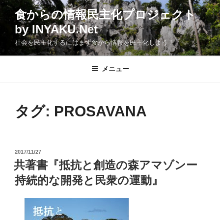
コ
食からの情報民主化プロジェクト
ン
by INYAKU.Net
テ
ン
社会を民主化するにはまず食から情報を民主化しよう！
ツ
へ
メニュー
ス
キ
ッ
タグ:
PROSAVANA
プ
投
2017/11/27
稿
共著書『抵抗と創造の森アマゾンー
日:
持続的な開発と民衆の運動』