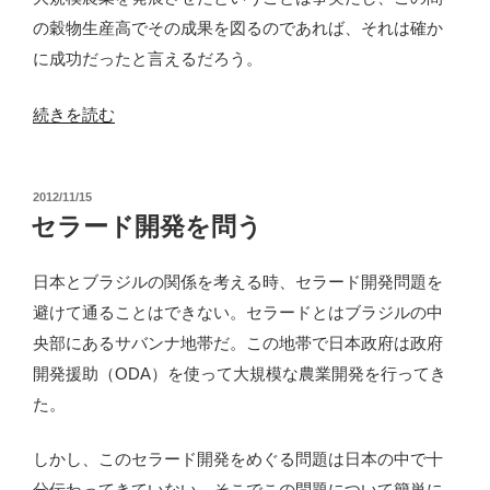
問
の穀物生産高でその成果を図るのであれば、それは確か
う
に成功だったと言えるだろう。
開
発
“セ
続きを読む
の
ラ
あ
ー
り
投
2012/11/15
ド
稿
セラード開発を問う
方”
開
日:
の
発
日本とブラジルの関係を考える時、セラード開発問題を
プ
避けて通ることはできない。セラードとはブラジルの中
ロ
央部にあるサバンナ地帯だ。この地帯で日本政府は政府
ジ
開発援助（ODA）を使って大規模な農業開発を行ってき
ェ
た。
ク
ト
しかし、このセラード開発をめぐる問題は日本の中で十
と
分伝わってきていない。そこでこの問題について簡単に