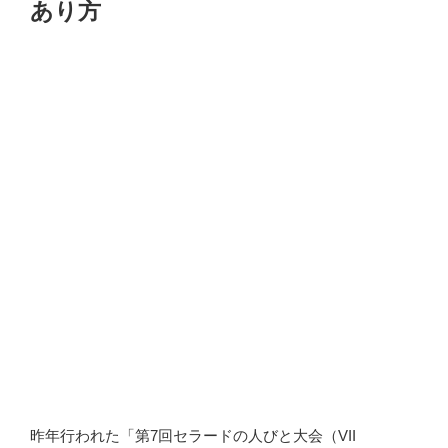
あり方
保
障
を！”
の
昨年行われた「第7回セラードの人びと大会（VII