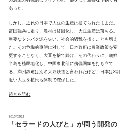
的
コ
あった。
な
ロ
開
ジ
しかし、近代の日本で大豆の生産は捨てられたままだ。
発
ー
富国強兵に走り、農村は貧困化し、大豆生産は落ちる。
と
運
重要なタンパク源を失い、社会的騒乱を招くことも増え
民
動”
た。その危機的事態に対して、日本政府は農業政策を変
衆
の
更することなく、大豆を捨て続け、その代わりに、朝鮮
の
半島を植民地化し、中国東北部に傀儡国家を打ち立て
運
る。満州鉄道は別名大豆鉄道と言われたほど、日本は8割
動』”
近い大豆を植民地体制で確保した。
の
“大
続きを読む
豆
の
投
2013/02/11
安
稿
「セラードの人びと」が問う開発の
全
日: