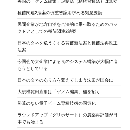
英国の「ゲノム編集」規制法（精密育種法）は無効
種苗関連2法案の慎重審議を求める緊急要請
民間企業が地方自治を合法的に乗っ取るためのバッ
クドアとしての種苗関連2法案
日本のタネを危うくする育苗新法案と種苗法再改正
法案
今国会で大企業による食のシステム構築が大幅に進
もうとしている
日本のタネのあり方を変えてしまう法案が国会に
大規模乾田直播は「ゲノム編集」稲を招く
勝算のない量子ビーム育種技術の国策化
ラウンドアップ（グリホサート）の農薬再評価が日
本でも始まる