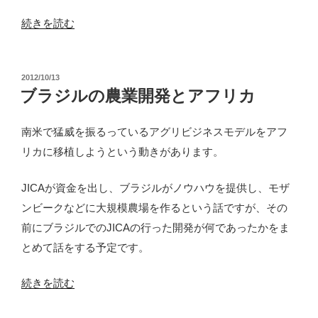
“全
続きを読む
国
農
投
2012/10/13
民
稿
ブラジルの農業開発とアフリカ
連
日:
合
南米で猛威を振るっているアグリビジネスモデルをアフ
プ
リカに移植しようという動きがあります。
ロ
サ
JICAが資金を出し、ブラジルがノウハウを提供し、モザ
バ
ンビークなどに大規模農場を作るという話ですが、その
ン
前にブラジルでのJICAの行った開発が何であったかをま
ナ
とめて話をする予定です。
事
業
“ブ
続きを読む
に
ラ