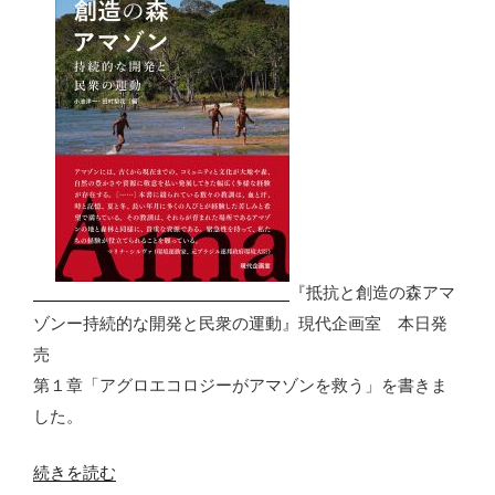
『抵抗と創造の森アマ
ゾンー持続的な開発と民衆の運動』現代企画室 本日発
売
第１章「アグロエコロジーがアマゾンを救う」を書きま
した。
“共
続きを読む