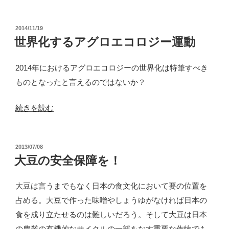
著
書
投
2014/11/19
『抵
稿
世界化するアグロエコロジー運動
抗
日:
と
2014年におけるアグロエコロジーの世界化は特筆すべき
創
ものとなったと言えるのではないか？
造
の
“世
続きを読む
森
界
ア
化
マ
投
2013/07/08
す
稿
大豆の安全保障を！
ゾ
る
日:
ン
ア
大豆は言うまでもなく日本の食文化において要の位置を
ー
グ
占める。大豆で作った味噌やしょうゆがなければ日本の
持
ロ
食を成り立たせるのは難しいだろう。そして大豆は日本
続
エ
の農業の有機的なサイクルの一部をなす重要な作物でも