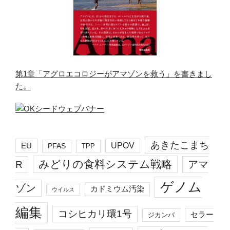
第1章「アグロエコロジーがアマゾンを救う」を書きまし
た。
あきたこまち
EU
UPOV
PFAS
TPP
みどりの食料システム戦略
R
アマ
ゲノム
ゾン
カドミウム汚染
ウイルス
編集
コシヒカリ環1号
セラー
ジカンバ