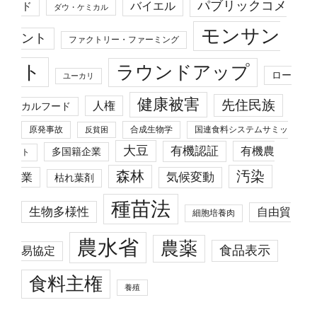
パブリックコメ
バイエル
ド
ダウ・ケミカル
モンサン
ント
ファクトリー・ファーミング
ト
ラウンドアップ
ロー
ユーカリ
健康被害
先住民族
人権
カルフード
原発事故
合成生物学
国連食料システムサミッ
反貧困
大豆
有機認証
有機農
多国籍企業
ト
森林
汚染
業
気候変動
枯れ葉剤
種苗法
生物多様性
自由貿
細胞培養肉
農水省
農薬
食品表示
易協定
食料主権
養殖