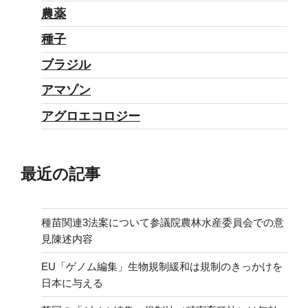
農薬
種子
ブラジル
アマゾン
アグロエコロジー
最近の記事
種苗関連3法案について参議院農林水産委員会での意
見陳述内容
EU「ゲノム編集」生物規制緩和は規制のきっかけを
日本に与える