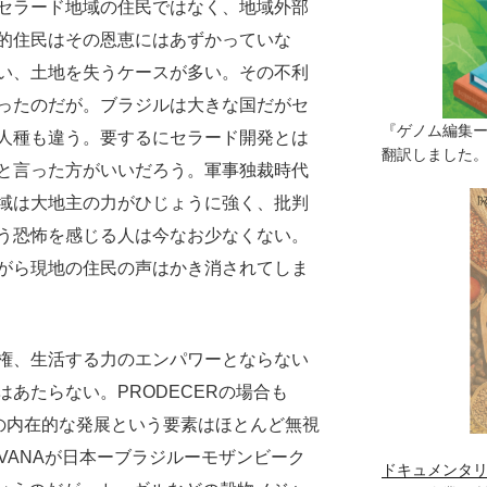
セラード地域の住民ではなく、地域外部
的住民はその恩恵にはあずかっていな
い、土地を失うケースが多い。その不利
ったのだが。ブラジルは大きな国だがセ
『ゲノム編集
人種も違う。要するにセラード開発とは
翻訳しました。（
と言った方がいいだろう。軍事独裁時代
域は大地主の力がひじょうに強く、批判
う恐怖を感じる人は今なお少なくない。
がら現地の住民の声はかき消されてしま
権、生活する力のエンパワーとならない
あたらない。PRODECERの場合も
住民の内在的な発展という要素はほとんど無視
SAVANAが日本ーブラジルーモザンビーク
ドキュメンタリ