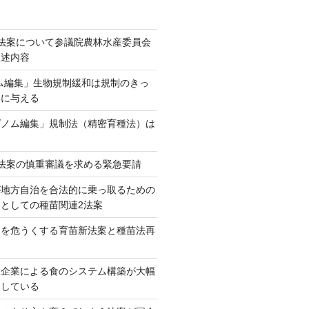
法案について参議院農林水産委員会
陳述内容
ム編集」生物規制緩和は規制のきっ
本に与える
ゲノム編集」規制法（精密育種法）は
法案の慎重審議を求める緊急要請
が地方自治を合法的に乗っ取るための
としての種苗関連2法案
ネを危うくする育苗新法案と種苗法再
大企業による食のシステム構築が大幅
としている