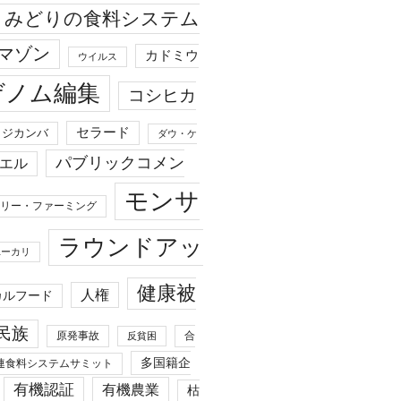
みどりの食料システム
マゾン
カドミウ
ウイルス
ゲノム編集
コシヒカ
セラード
ジカンバ
ダウ・ケ
パブリックコメン
エル
モンサ
リー・ファーミング
ラウンドアッ
ユーカリ
健康被
人権
カルフード
民族
原発事故
合
反貧困
多国籍企
連食料システムサミット
有機認証
有機農業
枯