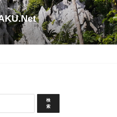
U.Net
検
索