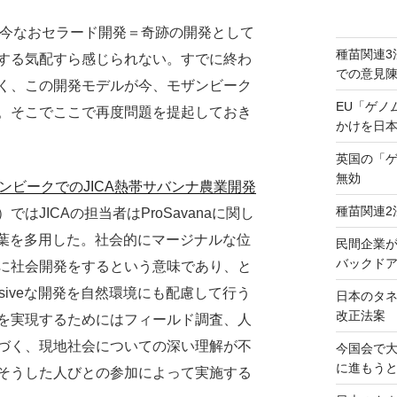
は今なおセラード開発＝奇跡の開発として
種苗関連3
する気配すら感じられない。すでに終わ
での意見
く、この開発モデルが今、モザンビーク
EU「ゲノ
。そこでここで再度問題を提起しておき
かけを日
英国の「
無効
ンビークでのJICA熱帯サバンナ農業開発
種苗関連2
）ではJICAの担当者はProSavanaに関し
いう言葉を多用した。社会的にマージナルな位
民間企業
バックドア
に社会開発をするという意味であり、と
usiveな開発を自然環境にも配慮して行う
日本のタ
改正法案
を実現するためにはフィールド調査、人
づく、現地社会についての深い理解が不
今国会で
に進もう
そうした人びとの参加によって実施する