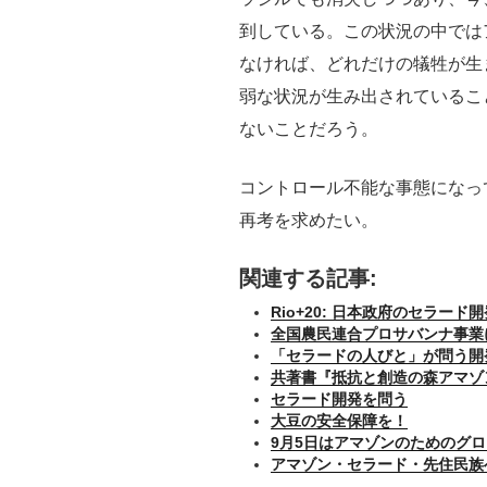
到している。この状況の中では
なければ、どれだけの犠牲が生
弱な状況が生み出されているこ
ないことだろう。
コントロール不能な事態になって
再考を求めたい。
関連する記事:
Rio+20: 日本政府のセラー
全国農民連合プロサバンナ事業
「セラードの人びと」が問う開
共著書『抵抗と創造の森アマソ
セラード開発を問う
大豆の安全保障を！
9月5日はアマゾンのためのグ
アマゾン・セラード・先住民族