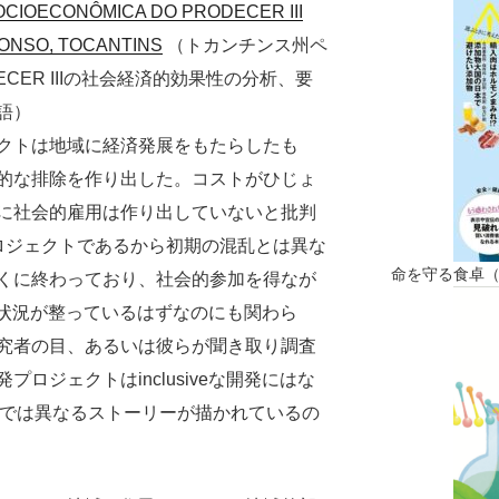
OCIOECONÔMICA DO PRODECER III
FONSO, TOCANTINS
（トカンチンス州ペ
CER IIIの社会経済的効果性の分析、要
語）
クトは地域に経済発展をもたらしたも
的な排除を作り出した。コストがひじょ
に社会的雇用は作り出していないと批判
ロジェクトであるから初期の混乱とは異な
命を守る食卓
くに終わっており、社会的参加を得なが
できる状況が整っているはずなのにも関わら
究者の目、あるいは彼らが聞き取り調査
ロジェクトはinclusiveな開発にはな
物では異なるストーリーが描かれているの