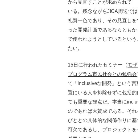
から見直すことが求められて
いる。残念ながらJICA周辺で
礼賛一色であり、その見直しを
った開発計画であるならともか
で使われようとしているという
たい。
15日に行われたセミナー（
モザ
プログラム市民社会との勉強会
て「inclusiveな開発」と
置にいる人を排除せずに包括的
ても重要な観点だ。本当にincl
のであれば大賛成である。それ
びととの具体的な関係作りに基
可欠であるし、プロジェクトを