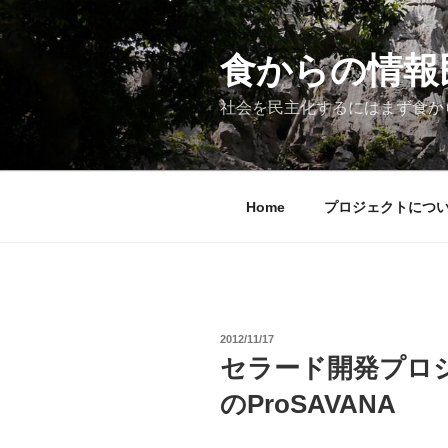
コ
ン
テ
食からの情報民主
ン
ツ
社会を民主化するにはまず食か
へ
ス
キ
ッ
Home
プロジェクトにつ
プ
投
2012/11/17
稿
セラード開発プロ
日:
のProSAVANA