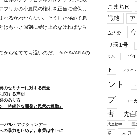
こまちR
アフリカの小農民の権利を正当に確保し
戦略
ア
まれるかわからない、そうした極めて脆
とはもっと深刻に受け止めなければなら
ム汚染
リ環1号
から慌てても遅いのだ。ProSAVANAの
バイ
ミカル
ト
ファクト
ント
ド開発のセミナーに対する懸念
に関する声明
プ
発のあり方
ロー
゙ンー持続的な開発と民衆の運動』
害
先住
成生物学
国
ローバル・アクションデー
への暴力を止めよ。事業は中止に
大豆
業