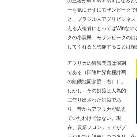
の三者がWin-Win-Winに
ーを気にせずにモザンビークで
と、ブラジル人アグリビジネス
える入植者にとってはWinな
クの小農民、モザンビークの自
してくれると想像することは極
アフリカの飢餓問題は深刻
である（国連世界食糧計画
の飢餓地図参照［右］）。
しかし、その飢餓は人為的
に作り出された飢餓であ
り、昔からアフリカが飢え
ていたわけではない。現
在、農業フロンティアがブ
ラジルでも消失しつつあり、今