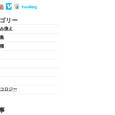
ゴリー
み換え
集
種
コロジー
事