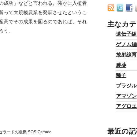
の成功」などと言われる。確かに入植者
勝って大規模農業を発展させたというこ
産高でその成果を図るのであれば、それ
主なカテ
ろう。
遺伝子組
ゲノム編
放射線育
農薬
種子
ブラジル
アマゾン
アグロエ
最近の記
セラードの危機 SOS Cerrado