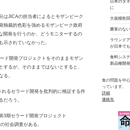
日本のタ
に
はJICAの担当者によるとモザンビーク
大規模乾
発独裁的色彩を強めるモザンビーク政府
勝算のな
iveな開発を行うのか、どうモニターするの
ラウンド
も示されていなかった。
が日本で
食料シス
ラード開発プロジェクトをそのままモザン
新品種開
とするが、そのままではないとすると、
なる。
食の問題を中
っています。
ルとされるセラード開発を批判的に検証する作
詳細
連絡先
るだろう。
第3期セラード開発プロジェクト
999）の社会調査がある。