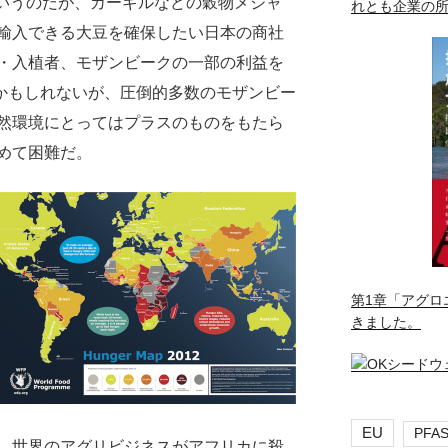
なるというのだが、カーギルなどの穀物メジャ
れとも企業の
輸入できる大豆を確保したい日本の商社
・入植者、モザンビークの一部の利益を
のかもしれないが、圧倒的多数のモザンビー
然環境にとってはプラスのものをもたら
めて困難だ。
第1章「アグロ
きました。
EU
PFA
、世界のアグリビジネスがアフリカに殺