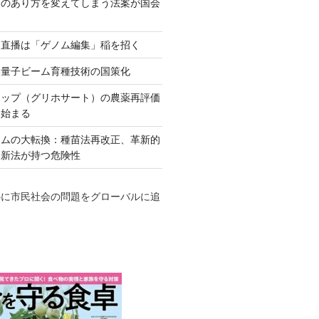
ネのあり方を変えてしまう法案が国会
田直播は「ゲノム編集」稲を招く
い量子ビーム育種技術の国策化
アップ（グリホサート）の農薬再評価
も始まる
テムの大転換：種苗法再改正、革新的
発新法が持つ危険性
心に市民社会の問題をグローバルに追