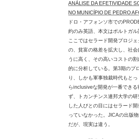
ANÁLISE DA EFETIVIDADE S
NO MUNICÍPIO DE PEDRO A
ドロ・アフォンソ市でのPRODE
約のみ英語、本文はポルトガル
ここではセラード開発プロジェ
の、貧富の格差を拡大し、社会
うに高く、その高いコストの割
的に分析している。第3期のプ
り、しかも軍事独裁時代もとっ
らinclusiveな開発が一番
ず、トカンチンス連邦大学の研
した人びとの目にはセラード開発プ
っていなかった。JICAの出版
だが、現実は違う。