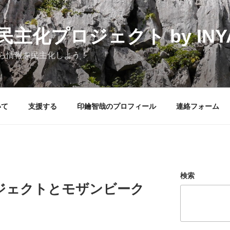
化プロジェクト by INYAK
ら情報を民主化しよう！
いて
支援する
印鑰智哉のプロフィール
連絡フォーム
検索
ジェクトとモザンビーク