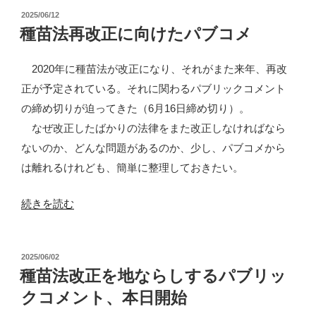
投
2025/06/12
再
稿
種苗法再改正に向けたパブコメ
改
日:
正
2020年に種苗法が改正になり、それがまた来年、再改
に
正が予定されている。それに関わるパブリックコメント
向
の締め切りが迫ってきた（6月16日締め切り）。
け
なぜ改正したばかりの法律をまた改正しなければなら
た
ないのか、どんな問題があるのか、少し、パブコメから
パ
は離れるけれども、簡単に整理しておきたい。
ブ
コ
“種
続きを読む
メ
苗
2”
法
の
投
2025/06/02
再
稿
種苗法改正を地ならしするパブリッ
改
日:
クコメント、本日開始
正