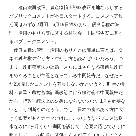
に
種苗法再改正、農産物輸出戦略改正を地ならしする
向
パブリックコメントが本日スタートする。コメント募集
け
期間はわずか2週間、6月16日締め切り。優良品種の管
た
理・活用のあり方等に関する検討会 中間報告案に関す
パ
るパブリックコメント。
ブ
優良品種の管理・活用のあり方とは簡単に言えば、タ
コ
ネの独占権の守り方・生かし方と読めばいいだろう。つ
メ”
まり、改正種苗法の課題、さらにはさらなる種苗法改正
の
をめぐることが主題となっている中間報告だ。なぜたっ
た2週間しかコメントを募集しないかというと、昨年の食
料・農業・農村基本計画改訂に伴う検討会の中間報告だ
から、行政手続法上の対象にならないので、1月も必要な
いという判断なのだろう。でも、日本の食のあり方に大
きく影響があるテーマだけに、このようなパブコメは欧
米なみに2ヶ月くらい期間を設けて、必要に応じてさらに
延長して、この問題に関係する人が広くコメントできる