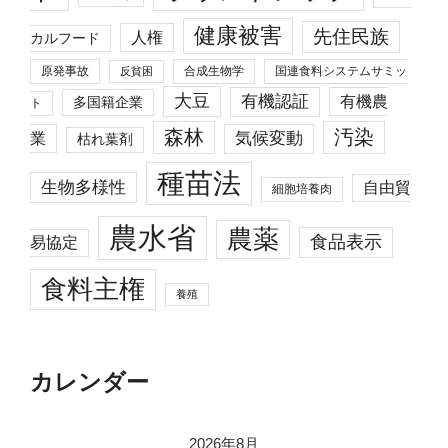
健康被害
先住民族
人権
カルフード
原発事故
合成生物学
国連食料システムサミッ
反貧困
大豆
有機認証
有機農
多国籍企業
ト
森林
汚染
業
気候変動
枯れ葉剤
種苗法
生物多様性
自由貿
細胞培養肉
農水省
農薬
食品表示
易協定
食料主権
養殖
カレンダー
2026年8月