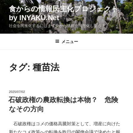
コ
食からの情報民主化プロジェクト
ン
by INYAKU.Net
テ
ン
社会を民主化するにはまず食から情報を民主化しよう！
ツ
へ
メニュー
ス
キ
ッ
タグ:
種苗法
プ
投
2025/07/02
稿
石破政権の農政転換は本物？ 危険
日:
なその方向
石破政権はコメの価格高騰対策として、増産に向けた
新たなコメ政策への転換を昨日の閣僚会議で決めたと報