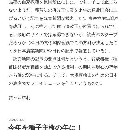
品種の自家採種を原則禁止にした。でも、そこで止まら
る
ないようだ。種苗法の再改正法案を来年の通常国会に上
パ
げるという記事を読売新聞が報道した¹。農産物輸出戦略
ブ
を改訂し、その柱として種苗法改正が位置づけられてい
リ
る。政府のサイトでは確認できないが、読売のスクープ
ッ
だろうか（30日の関係閣僚会議でこの方針が決定したこ
ク
とを日本農業新聞が今日付の記事で報道している）。
コ
読売新聞の記事の要点は何かというと、育成者権（種
メ
苗開発者が種苗を独占できる権利）の期間を現在の25年
ン
から倍の50年にする。そして、大規模輸出のための日本
ト、
の農産物サプライチェーンを作るというものだ。
本
日
“再
続きを読む
開
び
始”
種
の
投
2025/01/06
苗
稿
今年を種子主権の年に！