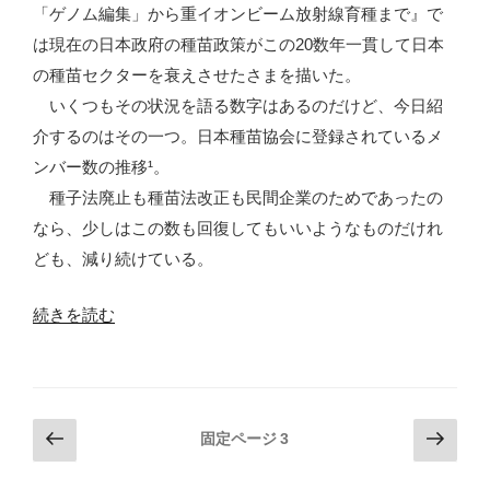
「ゲノム編集」から重イオンビーム放射線育種まで』で
は現在の日本政府の種苗政策がこの20数年一貫して日本
の種苗セクターを衰えさせたさまを描いた。
いくつもその状況を語る数字はあるのだけど、今日紹
介するのはその一つ。日本種苗協会に登録されているメ
ンバー数の推移¹。
種子法廃止も種苗法改正も民間企業のためであったの
なら、少しはこの数も回復してもいいようなものだけれ
ども、減り続けている。
“種
続きを読む
苗
セ
ク
投
前
次
タ
固定ページ
3
の
の
稿
ー
ペ
ペ