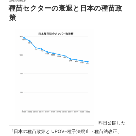
2024/05/29
種
稿
種苗セクターの衰退と日本の種苗政
子
日:
策
主
権
の
年
に！”
の
昨日公開した
『日本の種苗政策と UPOV−種子法廃止・種苗法改正、