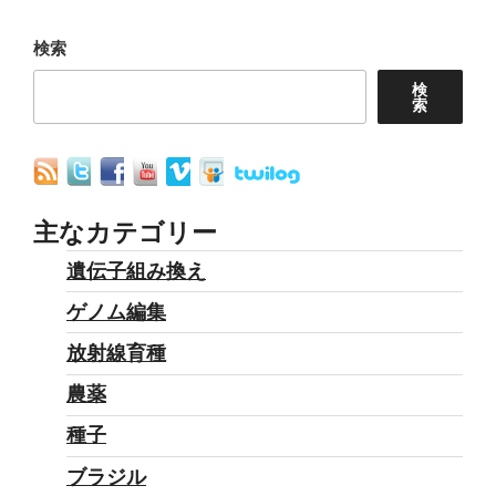
の
の
ー
ー
衰
ペ
ジ
ジ
検索
退
ー
検
と
索
ジ
日
送
本
り
の
種
主なカテゴリー
苗
遺伝子組み換え
政
ゲノム編集
策”
の
放射線育種
農薬
種子
ブラジル