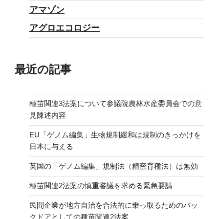
アマゾン
アグロエコロジー
最近の記事
種苗関連3法案について参議院農林水産委員会での意
見陳述内容
EU「ゲノム編集」生物規制緩和は規制のきっかけを
日本に与える
英国の「ゲノム編集」規制法（精密育種法）は無効
種苗関連2法案の慎重審議を求める緊急要請
民間企業が地方自治を合法的に乗っ取るためのバッ
クドアとしての種苗関連2法案