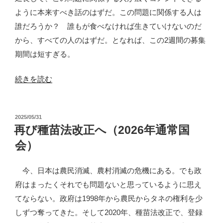
ように本来すべき話のはずだ。この問題に関係する人は
誰だろうか？ 誰もが食べなければ生きていけないのだ
から、すべての人のはずだ。となれば、この2週間の募集
期間は短すぎる。
“種
続きを読む
苗
法
投
2025/05/31
改
稿
再び種苗法改正へ（2026年通常国
正
日:
会）
を
地
今、日本は農民消滅、農村消滅の危機にある。でも政
な
府はまったくそれでも問題ないと思っているように思え
ら
てならない。政府は1998年から農民からタネの権利を少
し
しずつ奪ってきた。そして2020年、種苗法改正で、登録
す