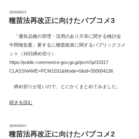
政
投
2025/06/14
権
稿
種苗法再改正に向けたパブコメ3
の
日:
農
「優良品種の管理・活用のあり方等に関する検討会
政
中間報告案」要するに種苗政策に関するパブリックコメ
転
ント（16日締め切り）
換
https://public-comment.e-gov.go.jp/pcmSp/1031?
は
CLASSNAME=PCM1031&Mode=0&id=550004136
本
物？
締め切りが近いので、とにかくまとめてみました。
危
険
“種
続きを読む
な
苗
そ
法
投
2025/06/13
の
再
稿
種苗法再改正に向けたパブコメ2
方
改
日: