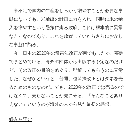
向”
正
米不足で国内の生産をしっかり増やすことが必要な事
の
に
態になっても、米輸出の計画に力を入れ、同時に米の輸
向
入を増やすという愚策に走る政府。これは根本的に異常
け
な方向なのであり、これを放置していたらさらにおかし
た
な事態に陥る。
パ
今、日本の2020年の種苗法改正が何であったか、英語
ブ
でまとめている。海外の団体から出版する予定なのだけ
コ
ど、その改正の目的をめぐり、理解してもらうのに苦労
メ
した。なぜかというと、普通、種苗法改正とはタネを売
3”
るためのものなのだ。でも、2020年の改正では売るので
の
はなくて、売らないことが先に来る。「そんなことあり
えない」というのが海外の人から見た最初の感想。
“種
続きを読む
苗
法