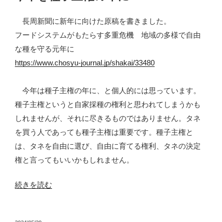
法
日:
改
長周新聞に新年に向けた原稿を書きました。
正
フードシステムがもたらす多重危機 地域の多様で自由
へ
な種を守る元年に
（2026
https://www.chosyu-journal.jp/shakai/33480
年
通
今年は種子主権の年に、と個人的には思っています。
常
種子主権というと自家採種の権利と思われてしまうかも
国
しれませんが、それに尽きるものではありません。タネ
会）”
を買う人であっても種子主権は重要です。種子主権と
の
は、タネを自由に選び、自由に育てる権利、タネの決定
権と言ってもいいかもしれません。
“今
続きを読む
年
を
投